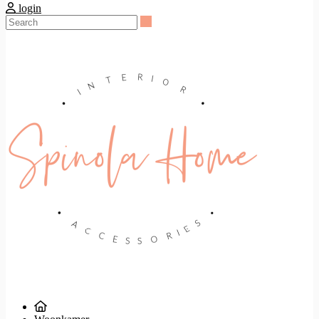
login
Search