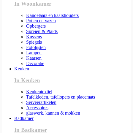
In Woonkamer
Kandelaars en kaarshouders
Potten en vazen
Opbergers
Spreien & Plaids
Kussens
Spiegels
Fotolijsten
Lampen
Kaarsen
Decoratie
Keuken
In Keuken
Keukentextiel
Tafelkleden, tafellopers en placemats
Serveerartikelen
Accessoires
glaswerk, kannen & mokken
Badkamer
In Badkamer