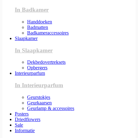
In Badkamer
Handdoeken
Badmatten
Badkameraccessoires
Slaapkamer
In Slaapkamer
Dekbedovertreksets
Opbergers
Interieurparfum
In Interieurparfum
Geurstokjes
Geurkaarsen
Geurlamp & accessoires
Posters
Driedflowers
Sale
Informatie