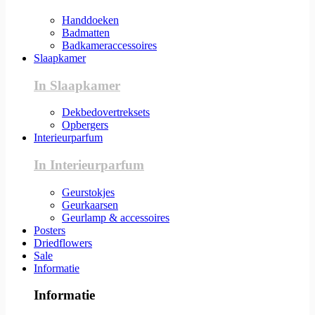
Handdoeken
Badmatten
Badkameraccessoires
Slaapkamer
In Slaapkamer
Dekbedovertreksets
Opbergers
Interieurparfum
In Interieurparfum
Geurstokjes
Geurkaarsen
Geurlamp & accessoires
Posters
Driedflowers
Sale
Informatie
Informatie