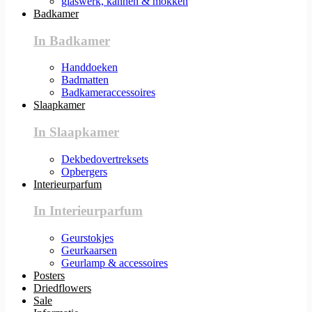
glaswerk, kannen & mokken
Badkamer
In Badkamer
Handdoeken
Badmatten
Badkameraccessoires
Slaapkamer
In Slaapkamer
Dekbedovertreksets
Opbergers
Interieurparfum
In Interieurparfum
Geurstokjes
Geurkaarsen
Geurlamp & accessoires
Posters
Driedflowers
Sale