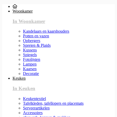
Woonkamer
In Woonkamer
Kandelaars en kaarshouders
Potten en vazen
Opbergers
Spreien & Plaids
Kussens
Spiegels
Fotolijsten
Lampen
Kaarsen
Decoratie
Keuken
In Keuken
Keukentextiel
Tafelkleden, tafellopers en placemats
Serveerartikelen
Accessoires