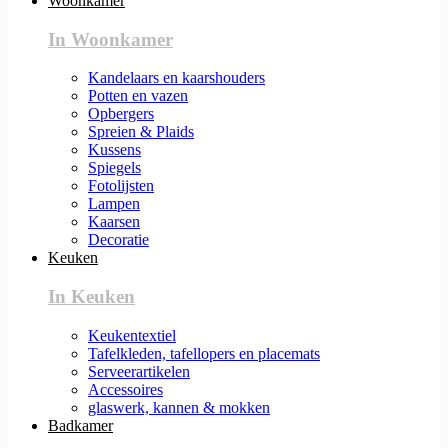
Woonkamer
In Woonkamer
Kandelaars en kaarshouders
Potten en vazen
Opbergers
Spreien & Plaids
Kussens
Spiegels
Fotolijsten
Lampen
Kaarsen
Decoratie
Keuken
In Keuken
Keukentextiel
Tafelkleden, tafellopers en placemats
Serveerartikelen
Accessoires
glaswerk, kannen & mokken
Badkamer