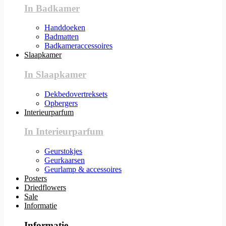
In Badkamer
Handdoeken
Badmatten
Badkameraccessoires
Slaapkamer
In Slaapkamer
Dekbedovertreksets
Opbergers
Interieurparfum
In Interieurparfum
Geurstokjes
Geurkaarsen
Geurlamp & accessoires
Posters
Driedflowers
Sale
Informatie
Informatie