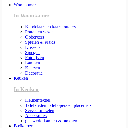
Woonkamer
In Woonkamer
Kandelaars en kaarshouders
Potten en vazen
Opbergers
Spreien & Plaids
Kussens
Spiegels
Fotolijsten
Lampen
Kaarsen
Decoratie
Keuken
In Keuken
Keukentextiel
Tafelkleden, tafellopers en placemats
Serveerartikelen
Accessoires
glaswerk, kannen & mokken
Badkamer