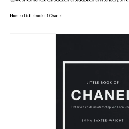
Woonkamer
Keuken
Badkamer
Slaapkamer
Interieurparf
Home
»
Little book of Chanel