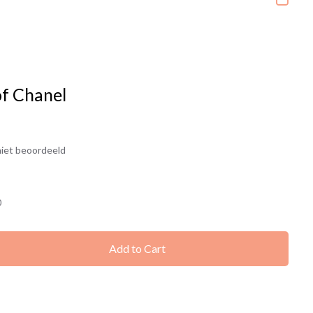
of Chanel
iet beoordeeld
0
Add to Cart