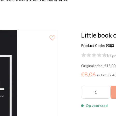
um
Posters
Driedflowers
Sale
Informatie
Little book 
Product Code:
9383
Nog n
Original price:
€15,00
€8,06
ex tax:
€7,4
Op voorraad