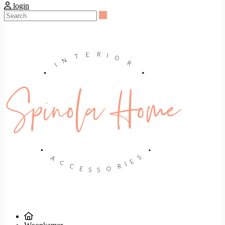
login
Search