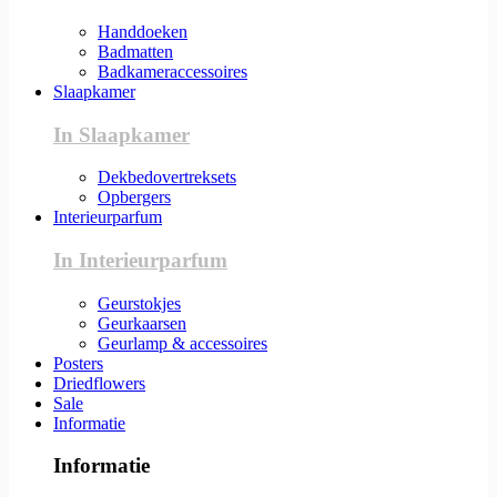
Handdoeken
Badmatten
Badkameraccessoires
Slaapkamer
In Slaapkamer
Dekbedovertreksets
Opbergers
Interieurparfum
In Interieurparfum
Geurstokjes
Geurkaarsen
Geurlamp & accessoires
Posters
Driedflowers
Sale
Informatie
Informatie