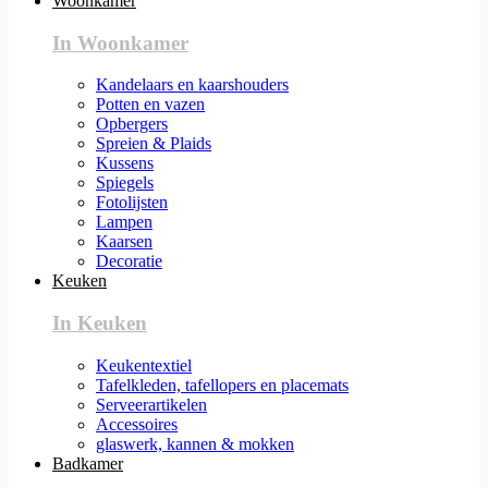
Woonkamer
In Woonkamer
Kandelaars en kaarshouders
Potten en vazen
Opbergers
Spreien & Plaids
Kussens
Spiegels
Fotolijsten
Lampen
Kaarsen
Decoratie
Keuken
In Keuken
Keukentextiel
Tafelkleden, tafellopers en placemats
Serveerartikelen
Accessoires
glaswerk, kannen & mokken
Badkamer