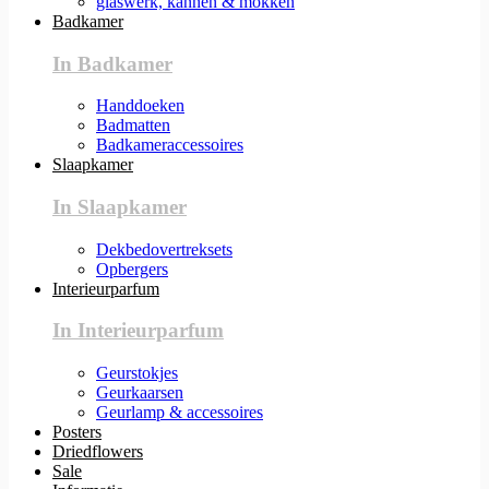
glaswerk, kannen & mokken
Badkamer
In Badkamer
Handdoeken
Badmatten
Badkameraccessoires
Slaapkamer
In Slaapkamer
Dekbedovertreksets
Opbergers
Interieurparfum
In Interieurparfum
Geurstokjes
Geurkaarsen
Geurlamp & accessoires
Posters
Driedflowers
Sale