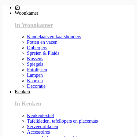
Woonkamer
In Woonkamer
Kandelaars en kaarshouders
Potten en vazen
Opbergers
Spreien & Plaids
Kussens
Spiegels
Fotolijsten
Lampen
Kaarsen
Decoratie
Keuken
In Keuken
Keukentextiel
Tafelkleden, tafellopers en placemats
Serveerartikelen
Accessoires