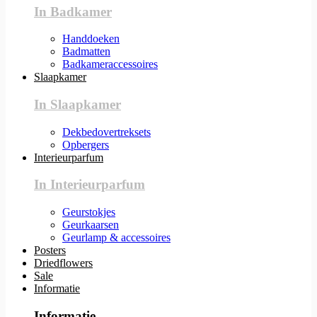
In Badkamer
Handdoeken
Badmatten
Badkameraccessoires
Slaapkamer
In Slaapkamer
Dekbedovertreksets
Opbergers
Interieurparfum
In Interieurparfum
Geurstokjes
Geurkaarsen
Geurlamp & accessoires
Posters
Driedflowers
Sale
Informatie
Informatie