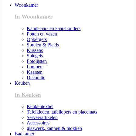
Woonkamer
In Woonkamer
Kandelaars en kaarshouders
Potten en vazen
Opbergers
Spreien & Plaids
Kussens
Spiegels
Fotolijsten
Lampen
Kaarsen
Decoratie
Keuken
In Keuken
Keukentextiel
Tafelkleden, tafellopers en placemats
Serveerartikelen
Accessoires
glaswerk, kannen & mokken
Badkamer