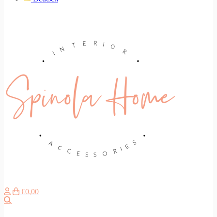
€0,00
Search