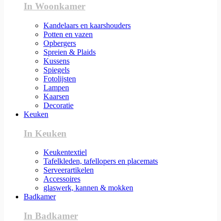
In Woonkamer
Kandelaars en kaarshouders
Potten en vazen
Opbergers
Spreien & Plaids
Kussens
Spiegels
Fotolijsten
Lampen
Kaarsen
Decoratie
Keuken
In Keuken
Keukentextiel
Tafelkleden, tafellopers en placemats
Serveerartikelen
Accessoires
glaswerk, kannen & mokken
Badkamer
In Badkamer