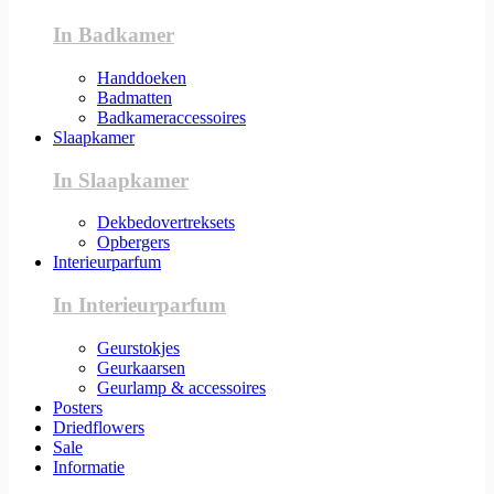
In Badkamer
Handdoeken
Badmatten
Badkameraccessoires
Slaapkamer
In Slaapkamer
Dekbedovertreksets
Opbergers
Interieurparfum
In Interieurparfum
Geurstokjes
Geurkaarsen
Geurlamp & accessoires
Posters
Driedflowers
Sale
Informatie