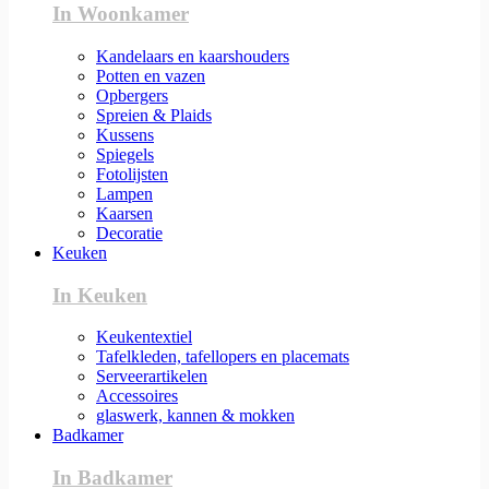
In Woonkamer
Kandelaars en kaarshouders
Potten en vazen
Opbergers
Spreien & Plaids
Kussens
Spiegels
Fotolijsten
Lampen
Kaarsen
Decoratie
Keuken
In Keuken
Keukentextiel
Tafelkleden, tafellopers en placemats
Serveerartikelen
Accessoires
glaswerk, kannen & mokken
Badkamer
In Badkamer