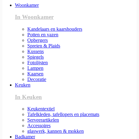
Woonkamer
In Woonkamer
Kandelaars en kaarshouders
Potten en vazen
Opbergers
Spreien & Plaids
Kussens
Spiegels
Fotolijsten
Lampen
Kaarsen
Decoratie
Keuken
In Keuken
Keukentextiel
Tafelkleden, tafellopers en placemats
Serveerartikelen
Accessoires
glaswerk, kannen & mokken
Badkamer