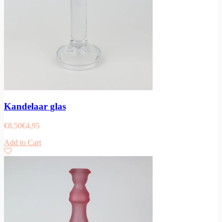
Kandelaar glas
€
8,50
€
4,95
Add to Cart