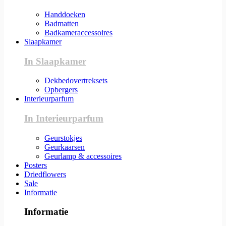
Handdoeken
Badmatten
Badkameraccessoires
Slaapkamer
In Slaapkamer
Dekbedovertreksets
Opbergers
Interieurparfum
In Interieurparfum
Geurstokjes
Geurkaarsen
Geurlamp & accessoires
Posters
Driedflowers
Sale
Informatie
Informatie