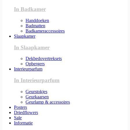
In Badkamer
Handdoeken
Badmatten
Badkameraccessoires
Slaapkamer
In Slaapkamer
Dekbedovertreksets
Opbergers
Interieurparfum
In Interieurparfum
Geurstokjes
Geurkaarsen
Geurlamp & accessoires
Posters
Driedflowers
Sale
Informatie