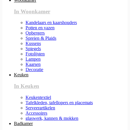
Woonkamer
In Woonkamer
Kandelaars en kaarshouders
Potten en vazen
Opbergers
Spreien & Plaids
Kussens
Spiegels
Fotolijsten
Lampen
Kaarsen
Decoratie
Keuken
In Keuken
Keukentextiel
Tafelkleden, tafellopers en placemats
Serveerartikelen
Accessoires
glaswerk, kannen & mokken
Badkamer