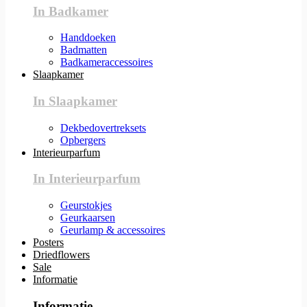
In Badkamer
Handdoeken
Badmatten
Badkameraccessoires
Slaapkamer
In Slaapkamer
Dekbedovertreksets
Opbergers
Interieurparfum
In Interieurparfum
Geurstokjes
Geurkaarsen
Geurlamp & accessoires
Posters
Driedflowers
Sale
Informatie
Informatie