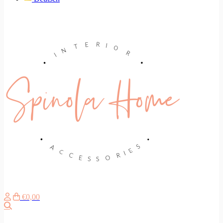
€0,00
Search