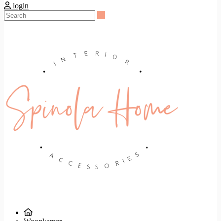
login
Search