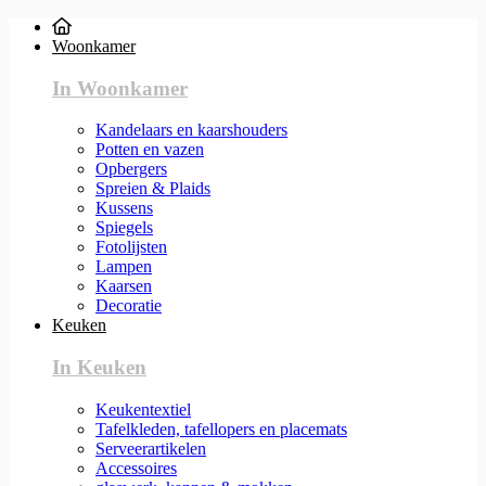
Woonkamer
In Woonkamer
Kandelaars en kaarshouders
Potten en vazen
Opbergers
Spreien & Plaids
Kussens
Spiegels
Fotolijsten
Lampen
Kaarsen
Decoratie
Keuken
In Keuken
Keukentextiel
Tafelkleden, tafellopers en placemats
Serveerartikelen
Accessoires