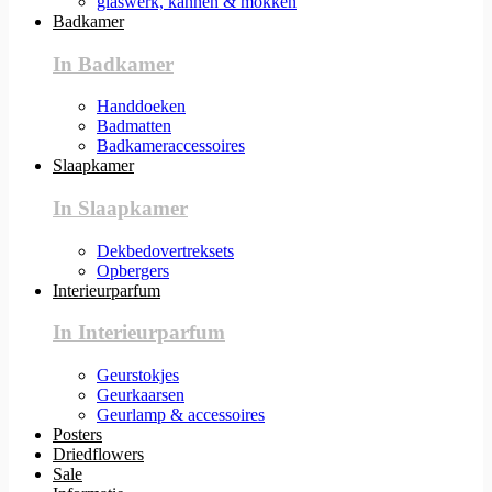
glaswerk, kannen & mokken
Badkamer
In Badkamer
Handdoeken
Badmatten
Badkameraccessoires
Slaapkamer
In Slaapkamer
Dekbedovertreksets
Opbergers
Interieurparfum
In Interieurparfum
Geurstokjes
Geurkaarsen
Geurlamp & accessoires
Posters
Driedflowers
Sale