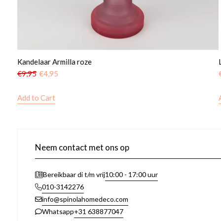
Kandelaar Armilla roze
€
9,95
€
4,95
Add to Cart
Neem contact met ons op
10:00 - 17:00 uur
Bereikbaar di t/m vrij
010-3142276
info@spinolahomedeco.com
+31 638877047
Whatsapp