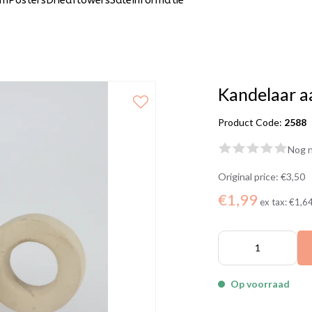
um
Posters
Driedflowers
Sale
Informatie
Kandelaar 
Product Code:
2588
Nog n
Original price:
€3,50
€1,99
ex tax:
€1,6
Op voorraad