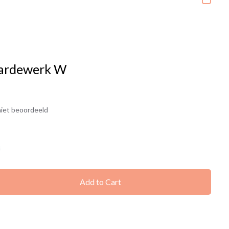
aardewerk W
iet beoordeeld
4
Add to Cart