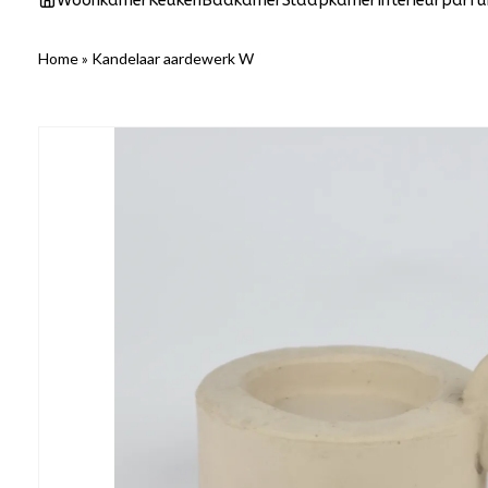
Woonkamer
Keuken
Badkamer
Slaapkamer
Interieurparf
Home
»
Kandelaar aardewerk W