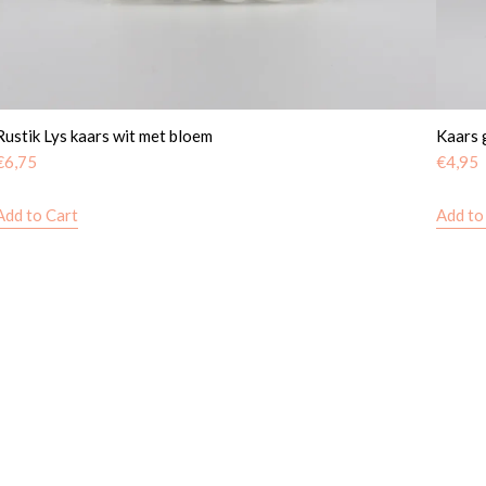
Rustik Lys kaars wit met bloem
Kaars 
€
6,75
€
4,95
Add to Cart
Add to