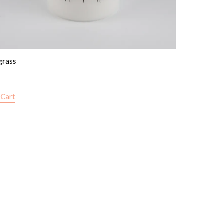
grass
 Cart