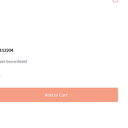
112204
iet beoordeeld
9
Add to Cart