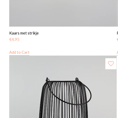
Kaars met strikje
€
4,95
Add to Cart