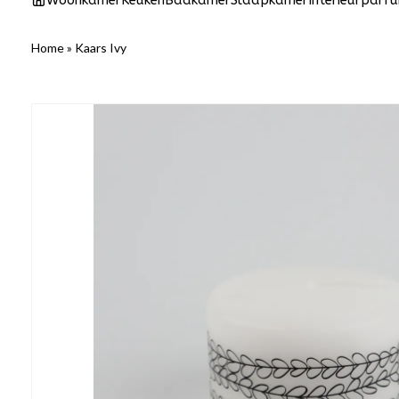
Woonkamer
Keuken
Badkamer
Slaapkamer
Interieurparf
Home
»
Kaars Ivy