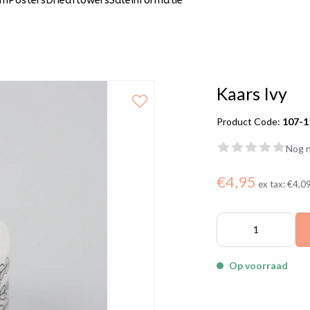
um
Posters
Driedflowers
Sale
Informatie
Kaars Ivy
Product Code:
107-1
Nog n
€4,95
ex tax:
€4,0
Op voorraad