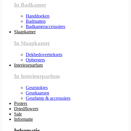
In Badkamer
Handdoeken
Badmatten
Badkameraccessoires
Slaapkamer
In Slaapkamer
Dekbedovertreksets
Opbergers
Interieurparfum
In Interieurparfum
Geurstokjes
Geurkaarsen
Geurlamp & accessoires
Posters
Driedflowers
Sale
Informatie
Informatie