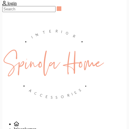
login
Search