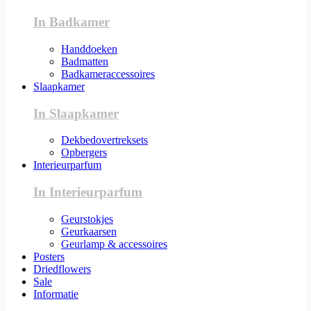
In Badkamer
Handdoeken
Badmatten
Badkameraccessoires
Slaapkamer
In Slaapkamer
Dekbedovertreksets
Opbergers
Interieurparfum
In Interieurparfum
Geurstokjes
Geurkaarsen
Geurlamp & accessoires
Posters
Driedflowers
Sale
Informatie