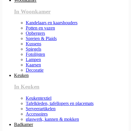
Woonkamer
In Woonkamer
Kandelaars en kaarshouders
Potten en vazen
Opbergers
Spreien & Plaids
Kussens
Spiegels
Fotolijsten
Lampen
Kaarsen
Decoratie
Keuken
In Keuken
Keukentextiel
Tafelkleden, tafellopers en placemats
Serveerartikelen
Accessoires
glaswerk, kannen & mokken
Badkamer