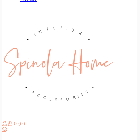
€0,00
Search