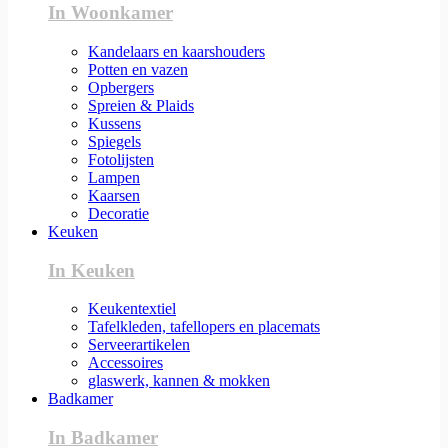
In Woonkamer
Kandelaars en kaarshouders
Potten en vazen
Opbergers
Spreien & Plaids
Kussens
Spiegels
Fotolijsten
Lampen
Kaarsen
Decoratie
Keuken
In Keuken
Keukentextiel
Tafelkleden, tafellopers en placemats
Serveerartikelen
Accessoires
glaswerk, kannen & mokken
Badkamer
In Badkamer