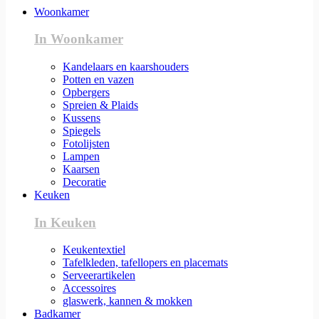
Woonkamer
In Woonkamer
Kandelaars en kaarshouders
Potten en vazen
Opbergers
Spreien & Plaids
Kussens
Spiegels
Fotolijsten
Lampen
Kaarsen
Decoratie
Keuken
In Keuken
Keukentextiel
Tafelkleden, tafellopers en placemats
Serveerartikelen
Accessoires
glaswerk, kannen & mokken
Badkamer