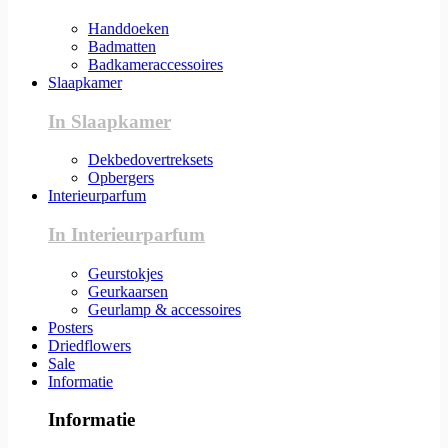
Handdoeken
Badmatten
Badkameraccessoires
Slaapkamer
In Slaapkamer
Dekbedovertreksets
Opbergers
Interieurparfum
In Interieurparfum
Geurstokjes
Geurkaarsen
Geurlamp & accessoires
Posters
Driedflowers
Sale
Informatie
Informatie