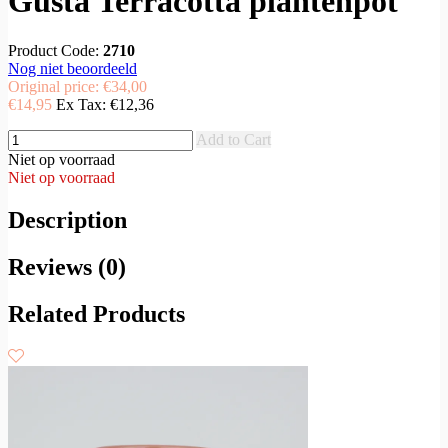
Gusta Terracotta plantenpot
Product Code:
2710
Nog niet beoordeeld
Original price:
€34,00
€14,95
Ex Tax:
€12,36
Add to Cart
Niet op voorraad
Niet op voorraad
Description
Reviews (0)
Related Products