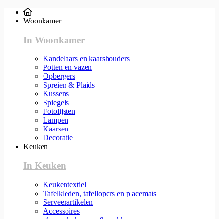
Woonkamer
In Woonkamer
Kandelaars en kaarshouders
Potten en vazen
Opbergers
Spreien & Plaids
Kussens
Spiegels
Fotolijsten
Lampen
Kaarsen
Decoratie
Keuken
In Keuken
Keukentextiel
Tafelkleden, tafellopers en placemats
Serveerartikelen
Accessoires