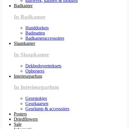
glaswerk, kannen & mokken
Badkamer
In Badkamer
Handdoeken
Badmatten
Badkameraccessoires
Slaapkamer
In Slaapkamer
Dekbedovertreksets
Opbergers
Interieurparfum
In Interieurparfum
Geurstokjes
Geurkaarsen
Geurlamp & accessoires
Posters
Driedflowers
Sale