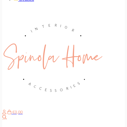
€0,00
Search