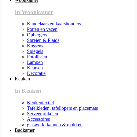
Woonkamer
In Woonkamer
Kandelaars en kaarshouders
Potten en vazen
Opbergers
Spreien & Plaids
Kussens
Spiegels
Fotolijsten
Lampen
Kaarsen
Decoratie
Keuken
In Keuken
Keukentextiel
Tafelkleden, tafellopers en placemats
Serveerartikelen
Accessoires
glaswerk, kannen & mokken
Badkamer