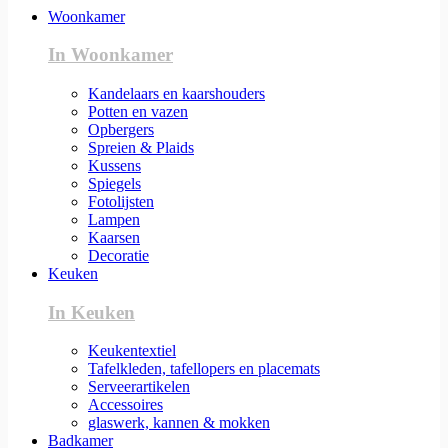
Woonkamer
In Woonkamer
Kandelaars en kaarshouders
Potten en vazen
Opbergers
Spreien & Plaids
Kussens
Spiegels
Fotolijsten
Lampen
Kaarsen
Decoratie
Keuken
In Keuken
Keukentextiel
Tafelkleden, tafellopers en placemats
Serveerartikelen
Accessoires
glaswerk, kannen & mokken
Badkamer