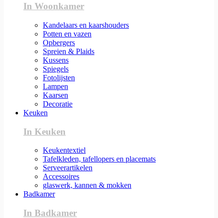
In Woonkamer
Kandelaars en kaarshouders
Potten en vazen
Opbergers
Spreien & Plaids
Kussens
Spiegels
Fotolijsten
Lampen
Kaarsen
Decoratie
Keuken
In Keuken
Keukentextiel
Tafelkleden, tafellopers en placemats
Serveerartikelen
Accessoires
glaswerk, kannen & mokken
Badkamer
In Badkamer