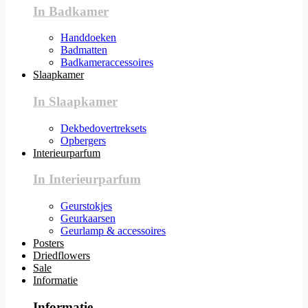
In Badkamer
Handdoeken
Badmatten
Badkameraccessoires
Slaapkamer
In Slaapkamer
Dekbedovertreksets
Opbergers
Interieurparfum
In Interieurparfum
Geurstokjes
Geurkaarsen
Geurlamp & accessoires
Posters
Driedflowers
Sale
Informatie
Informatie