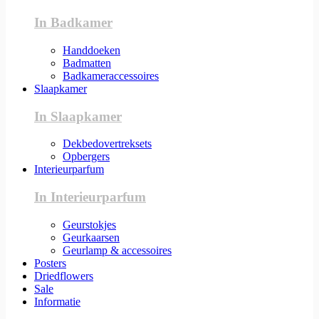
In Badkamer
Handdoeken
Badmatten
Badkameraccessoires
Slaapkamer
In Slaapkamer
Dekbedovertreksets
Opbergers
Interieurparfum
In Interieurparfum
Geurstokjes
Geurkaarsen
Geurlamp & accessoires
Posters
Driedflowers
Sale
Informatie