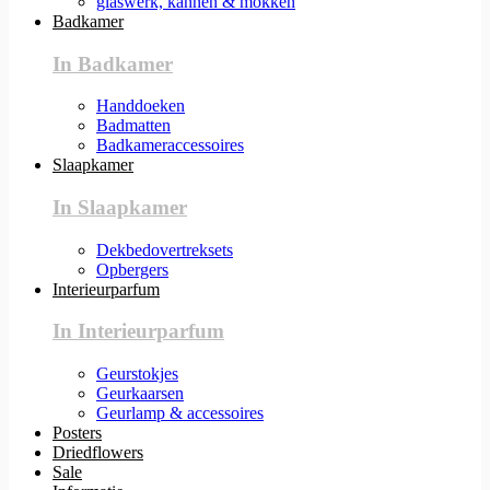
glaswerk, kannen & mokken
Badkamer
In Badkamer
Handdoeken
Badmatten
Badkameraccessoires
Slaapkamer
In Slaapkamer
Dekbedovertreksets
Opbergers
Interieurparfum
In Interieurparfum
Geurstokjes
Geurkaarsen
Geurlamp & accessoires
Posters
Driedflowers
Sale