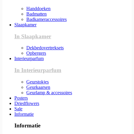
Handdoeken
Badmatten
Badkameraccessoires
Slaapkamer
In Slaapkamer
Dekbedovertreksets
Opbergers
Interieurparfum
In Interieurparfum
Geurstokjes
Geurkaarsen
Geurlamp & accessoires
Posters
Driedflowers
Sale
Informatie
Informatie