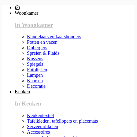
Woonkamer
In Woonkamer
Kandelaars en kaarshouders
Potten en vazen
Opbergers
Spreien & Plaids
Kussens
Spiegels
Fotolijsten
Lampen
Kaarsen
Decoratie
Keuken
In Keuken
Keukentextiel
Tafelkleden, tafellopers en placemats
Serveerartikelen
Accessoires