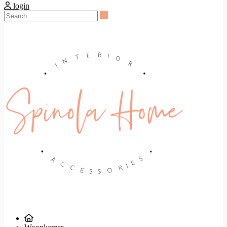
login
Search