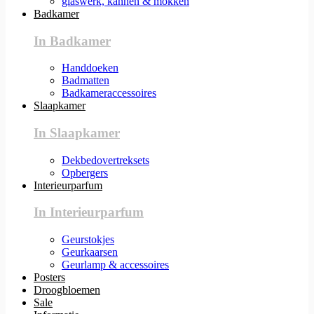
glaswerk, kannen & mokken
Badkamer
In Badkamer
Handdoeken
Badmatten
Badkameraccessoires
Slaapkamer
In Slaapkamer
Dekbedovertreksets
Opbergers
Interieurparfum
In Interieurparfum
Geurstokjes
Geurkaarsen
Geurlamp & accessoires
Posters
Droogbloemen
Sale