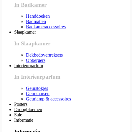
In Badkamer
Handdoeken
Badmatten
Badkameraccessoires
Slaapkamer
In Slaapkamer
Dekbedovertreksets
Opbergers
Interieurparfum
In Interieurparfum
Geurstokjes
Geurkaarsen
Geurlamp & accessoires
Posters
Droogbloemen
Sale
Informatie
Informatie