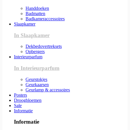
Handdoeken
Badmatten
Badkameraccessoires
Slaapkamer
In Slaapkamer
Dekbedovertreksets
Opbergers
Interieurparfum
In Interieurparfum
Geurstokjes
Geurkaarsen
Geurlamp & accessoires
Posters
Droogbloemen
Sale
Informatie
Informatie