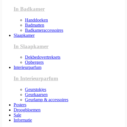
In Badkamer
Handdoeken
Badmatten
Badkameraccessoires
Slaapkamer
In Slaapkamer
Dekbedovertreksets
Opbergers
Interieurparfum
In Interieurparfum
Geurstokjes
Geurkaarsen
Geurlamp & accessoires
Posters
Droogbloemen
Sale
Informatie