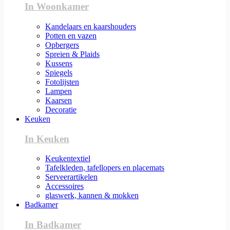
In Woonkamer
Kandelaars en kaarshouders
Potten en vazen
Opbergers
Spreien & Plaids
Kussens
Spiegels
Fotolijsten
Lampen
Kaarsen
Decoratie
Keuken
In Keuken
Keukentextiel
Tafelkleden, tafellopers en placemats
Serveerartikelen
Accessoires
glaswerk, kannen & mokken
Badkamer
In Badkamer