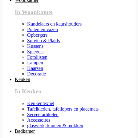
Woonkamer
In Woonkamer
Kandelaars en kaarshouders
Potten en vazen
Opbergers
Spreien & Plaids
Kussens
Spiegels
Fotolijsten
Lampen
Kaarsen
Decoratie
Keuken
In Keuken
Keukentextiel
Tafelkleden, tafellopers en placemats
Serveerartikelen
Accessoires
glaswerk, kannen & mokken
Badkamer