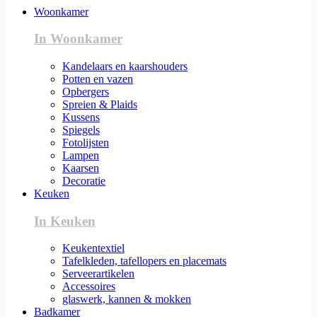
Woonkamer
In Woonkamer
Kandelaars en kaarshouders
Potten en vazen
Opbergers
Spreien & Plaids
Kussens
Spiegels
Fotolijsten
Lampen
Kaarsen
Decoratie
Keuken
In Keuken
Keukentextiel
Tafelkleden, tafellopers en placemats
Serveerartikelen
Accessoires
glaswerk, kannen & mokken
Badkamer