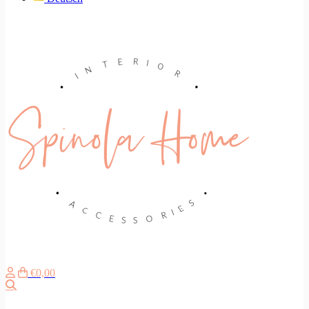
€0,00
Suche