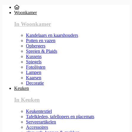
Woonkamer
In Woonkamer
Kandelaars en kaarshouders
Potten en vazen
Opbergers
Spreien & Plaids
Kussens
Spiegels
Fotolijsten
Lampen
Kaarsen
Decoratie
Keuken
In Keuken
Keukentextiel
Tafelkleden, tafellopers en placemats
Serveerartikelen
Accessoires