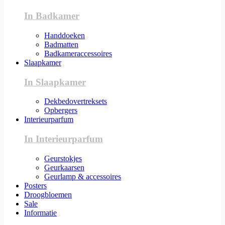
In Badkamer
Handdoeken
Badmatten
Badkameraccessoires
Slaapkamer
In Slaapkamer
Dekbedovertreksets
Opbergers
Interieurparfum
In Interieurparfum
Geurstokjes
Geurkaarsen
Geurlamp & accessoires
Posters
Droogbloemen
Sale
Informatie