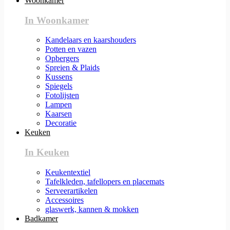
Woonkamer
In Woonkamer
Kandelaars en kaarshouders
Potten en vazen
Opbergers
Spreien & Plaids
Kussens
Spiegels
Fotolijsten
Lampen
Kaarsen
Decoratie
Keuken
In Keuken
Keukentextiel
Tafelkleden, tafellopers en placemats
Serveerartikelen
Accessoires
glaswerk, kannen & mokken
Badkamer