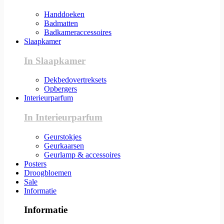
Handdoeken
Badmatten
Badkameraccessoires
Slaapkamer
In Slaapkamer
Dekbedovertreksets
Opbergers
Interieurparfum
In Interieurparfum
Geurstokjes
Geurkaarsen
Geurlamp & accessoires
Posters
Droogbloemen
Sale
Informatie
Informatie