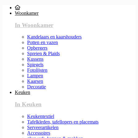
Woonkamer
In Woonkamer
Kandelaars en kaarshouders
Potten en vazen
Opbergers
Spreien & Plaids
Kussens
Spiegels
Fotolijsten
Lampen
Kaarsen
Decoratie
Keuken
In Keuken
Keukentextiel
Tafelkleden, tafellopers en placemats
Serveerartikelen
Accessoires