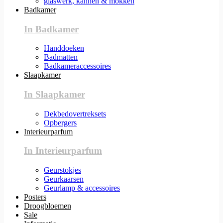
glaswerk, kannen & mokken
Badkamer
In Badkamer
Handdoeken
Badmatten
Badkameraccessoires
Slaapkamer
In Slaapkamer
Dekbedovertreksets
Opbergers
Interieurparfum
In Interieurparfum
Geurstokjes
Geurkaarsen
Geurlamp & accessoires
Posters
Droogbloemen
Sale