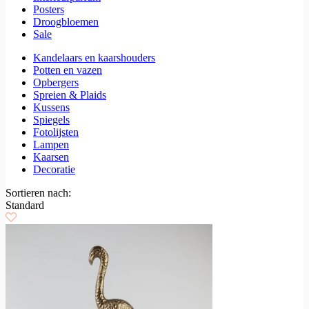
Posters
Droogbloemen
Sale
Kandelaars en kaarshouders
Potten en vazen
Opbergers
Spreien & Plaids
Kussens
Spiegels
Fotolijsten
Lampen
Kaarsen
Decoratie
Sortieren nach:
Standard