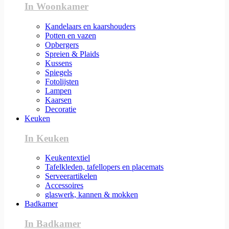
In Woonkamer
Kandelaars en kaarshouders
Potten en vazen
Opbergers
Spreien & Plaids
Kussens
Spiegels
Fotolijsten
Lampen
Kaarsen
Decoratie
Keuken
In Keuken
Keukentextiel
Tafelkleden, tafellopers en placemats
Serveerartikelen
Accessoires
glaswerk, kannen & mokken
Badkamer
In Badkamer