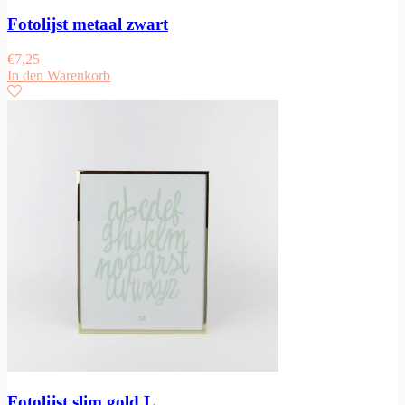
Fotolijst metaal zwart
€
7,25
In den Warenkorb
Fotolijst slim gold L