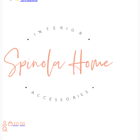
€0,00
Suche