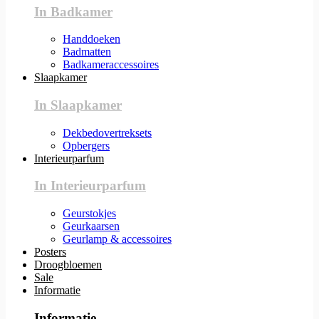
In Badkamer
Handdoeken
Badmatten
Badkameraccessoires
Slaapkamer
In Slaapkamer
Dekbedovertreksets
Opbergers
Interieurparfum
In Interieurparfum
Geurstokjes
Geurkaarsen
Geurlamp & accessoires
Posters
Droogbloemen
Sale
Informatie
Informatie