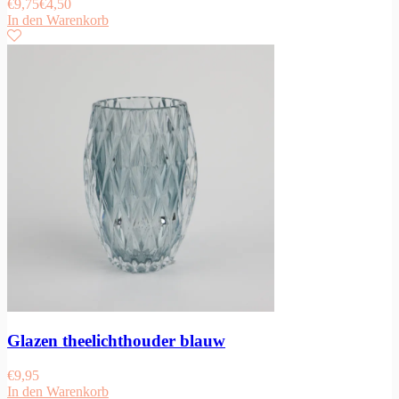
€
9,75
€
4,50
In den Warenkorb
Glazen theelichthouder blauw
€
9,95
In den Warenkorb