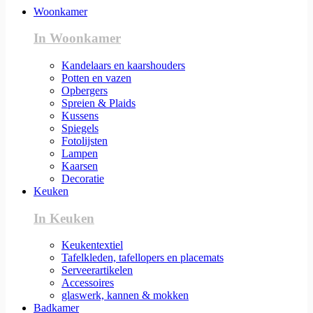
Woonkamer
In Woonkamer
Kandelaars en kaarshouders
Potten en vazen
Opbergers
Spreien & Plaids
Kussens
Spiegels
Fotolijsten
Lampen
Kaarsen
Decoratie
Keuken
In Keuken
Keukentextiel
Tafelkleden, tafellopers en placemats
Serveerartikelen
Accessoires
glaswerk, kannen & mokken
Badkamer