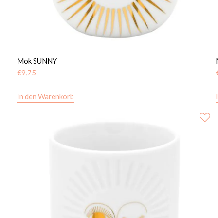
Mok SUNNY
€
9,75
In den Warenkorb