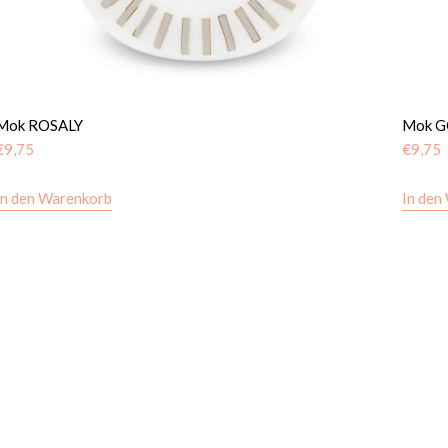
Mok ROSALY
Mok 
€
9,75
€
9,75
In den Warenkorb
In den