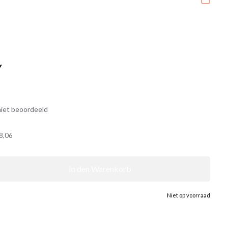
Y
iet beoordeeld
8,06
In den Warenkorb
Niet op voorraad