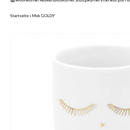
Woonkamer
Keuken
Badkamer
Slaapkamer
Interieurparf
Startseite
»
Mok GOLDY