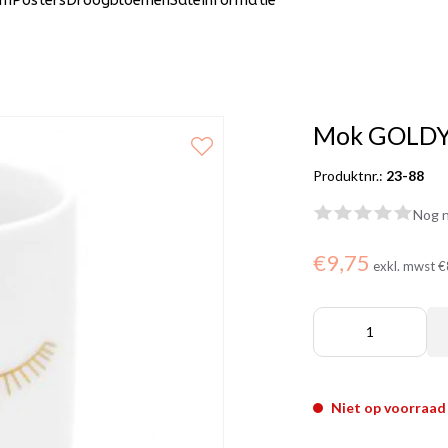
um
Posters
Droogbloemen
Sale
Informatie
Mok GOLD
Produktnr.:
23-88
Nog n
€9,75
exkl. mwst
€
Niet op voorraad