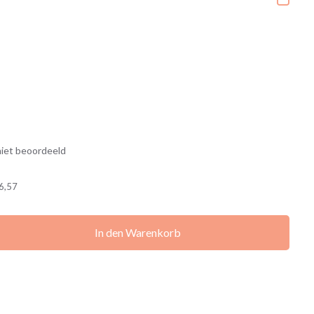
iet beoordeeld
6,57
In den Warenkorb