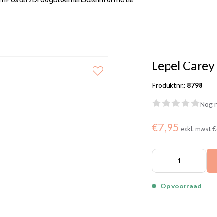
um
Posters
Droogbloemen
Sale
Informatie
Lepel Carey
Produktnr.:
8798
Nog n
€7,95
exkl. mwst
€
Op voorraad