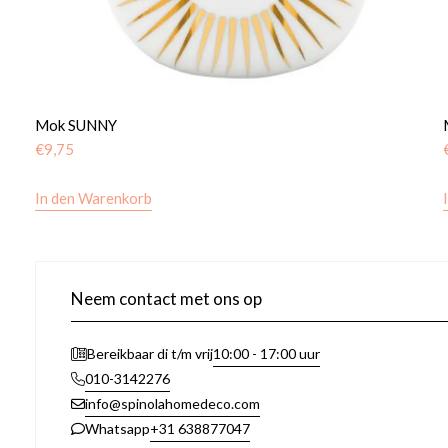
Mok SUNNY
€
9,75
In den Warenkorb
Neem contact met ons op
10:00 - 17:00 uur
Bereikbaar di t/m vrij
010-3142276
info@spinolahomedeco.com
+31 638877047
Whatsapp