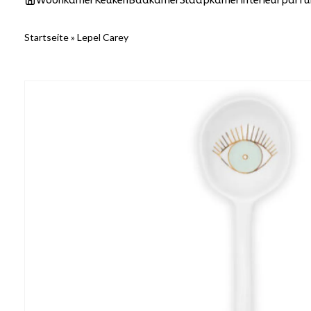
Woonkamer
Keuken
Badkamer
Slaapkamer
Interieurparf
Startseite
»
Lepel Carey