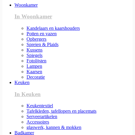
Woonkamer
In Woonkamer
Kandelaars en kaarshouders
Potten en vazen
Opbergers
Spreien & Plaids
Kussens
Spiegels
Fotolijsten
Lampen
Kaarsen
Decoratie
Keuken
In Keuken
Keukentextiel
Tafelkleden, tafellopers en placemats
Serveerartikelen
Accessoires
glaswerk, kannen & mokken
Badkamer