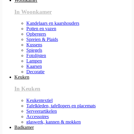
Woonkamer
In Woonkamer
Kandelaars en kaarshouders
Potten en vazen
Opbergers
Spreien & Plaids
Kussens
Spiegels
Fotolijsten
Lampen
Kaarsen
Decoratie
Keuken
In Keuken
Keukentextiel
Tafelkleden, tafellopers en placemats
Serveerartikelen
Accessoires
glaswerk, kannen & mokken
Badkamer