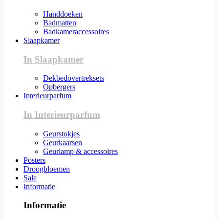
Handdoeken
Badmatten
Badkameraccessoires
Slaapkamer
In Slaapkamer
Dekbedovertreksets
Opbergers
Interieurparfum
In Interieurparfum
Geurstokjes
Geurkaarsen
Geurlamp & accessoires
Posters
Droogbloemen
Sale
Informatie
Informatie