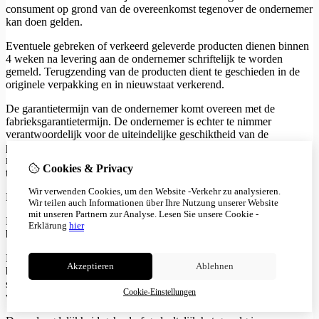
consument op grond van de overeenkomst tegenover de ondernemer
kan doen gelden.
Eventuele gebreken of verkeerd geleverde producten dienen binnen
4 weken na levering aan de ondernemer schriftelijk te worden
gemeld. Terugzending van de producten dient te geschieden in de
originele verpakking en in nieuwstaat verkerend.
De garantietermijn van de ondernemer komt overeen met de
fabrieksgarantietermijn. De ondernemer is echter te nimmer
verantwoordelijk voor de uiteindelijke geschiktheid van de
producten voor elke individuele toepassing door de consument,
noch voor eventuele adviezen ten aanzien van het gebruik of de
Cookies & Privacy
toepassing van de producten.
Wir verwenden Cookies, um den Website -Verkehr zu analysieren.
De garantie geldt niet indien:
Wir teilen auch Informationen über Ihre Nutzung unserer Website
mit unseren Partnern zur Analyse.
Lesen Sie unsere Cookie -
De consument de geleverde producten zelf heeft gerepareerd en/of
Erklärung
hier
bewerkt of door derden heeft laten repareren en/of bewerken;
De geleverde producten aan abnormale omstandigheden zijn
Akzeptieren
Ablehnen
blootgesteld of anderszins onzorgvuldig worden behandeld of in
strijd zijn met de aanwijzingen van de ondernemer en/of op de
Cookie-Einstellungen
verpakking behandeld zijn;