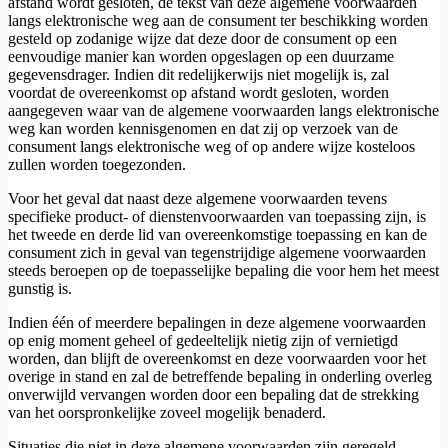
afstand wordt gesloten, de tekst van deze algemene voorwaarden
langs elektronische weg aan de consument ter beschikking worden
gesteld op zodanige wijze dat deze door de consument op een
eenvoudige manier kan worden opgeslagen op een duurzame
gegevensdrager. Indien dit redelijkerwijs niet mogelijk is, zal
voordat de overeenkomst op afstand wordt gesloten, worden
aangegeven waar van de algemene voorwaarden langs elektronische
weg kan worden kennisgenomen en dat zij op verzoek van de
consument langs elektronische weg of op andere wijze kosteloos
zullen worden toegezonden.
Voor het geval dat naast deze algemene voorwaarden tevens
specifieke product- of dienstenvoorwaarden van toepassing zijn, is
het tweede en derde lid van overeenkomstige toepassing en kan de
consument zich in geval van tegenstrijdige algemene voorwaarden
steeds beroepen op de toepasselijke bepaling die voor hem het meest
gunstig is.
Indien één of meerdere bepalingen in deze algemene voorwaarden
op enig moment geheel of gedeeltelijk nietig zijn of vernietigd
worden, dan blijft de overeenkomst en deze voorwaarden voor het
overige in stand en zal de betreffende bepaling in onderling overleg
onverwijld vervangen worden door een bepaling dat de strekking
van het oorspronkelijke zoveel mogelijk benaderd.
Situaties die niet in deze algemene voorwaarden zijn geregeld,