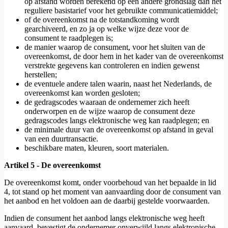
op afstand worden berekend op een andere grondslag dan het
reguliere basistarief voor het gebruikte communicatiemiddel;
of de overeenkomst na de totstandkoming wordt
gearchiveerd, en zo ja op welke wijze deze voor de
consument te raadplegen is;
de manier waarop de consument, voor het sluiten van de
overeenkomst, de door hem in het kader van de overeenkomst
verstrekte gegevens kan controleren en indien gewenst
herstellen;
de eventuele andere talen waarin, naast het Nederlands, de
overeenkomst kan worden gesloten;
de gedragscodes waaraan de ondernemer zich heeft
onderworpen en de wijze waarop de consument deze
gedragscodes langs elektronische weg kan raadplegen; en
de minimale duur van de overeenkomst op afstand in geval
van een duurtransactie.
beschikbare maten, kleuren, soort materialen.
Artikel 5 - De overeenkomst
De overeenkomst komt, onder voorbehoud van het bepaalde in lid
4, tot stand op het moment van aanvaarding door de consument van
het aanbod en het voldoen aan de daarbij gestelde voorwaarden.
Indien de consument het aanbod langs elektronische weg heeft
aanvaard, bevestigt de ondernemer onverwijld langs elektronische