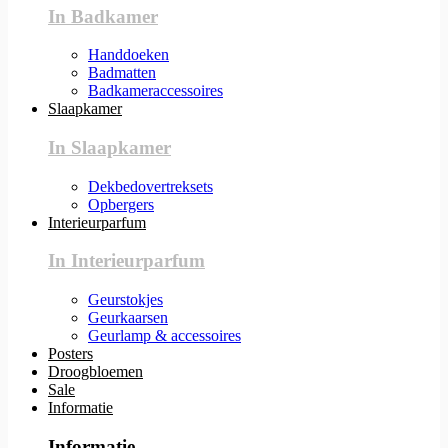
In Badkamer
Handdoeken
Badmatten
Badkameraccessoires
Slaapkamer
In Slaapkamer
Dekbedovertreksets
Opbergers
Interieurparfum
In Interieurparfum
Geurstokjes
Geurkaarsen
Geurlamp & accessoires
Posters
Droogbloemen
Sale
Informatie
Informatie