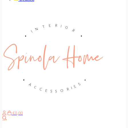
€0,00
Suche