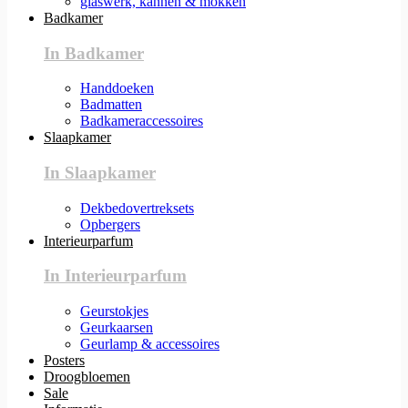
glaswerk, kannen & mokken
Badkamer
In Badkamer
Handdoeken
Badmatten
Badkameraccessoires
Slaapkamer
In Slaapkamer
Dekbedovertreksets
Opbergers
Interieurparfum
In Interieurparfum
Geurstokjes
Geurkaarsen
Geurlamp & accessoires
Posters
Droogbloemen
Sale