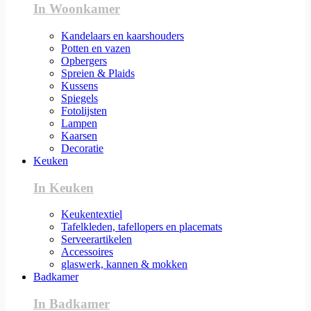
In Woonkamer
Kandelaars en kaarshouders
Potten en vazen
Opbergers
Spreien & Plaids
Kussens
Spiegels
Fotolijsten
Lampen
Kaarsen
Decoratie
Keuken
In Keuken
Keukentextiel
Tafelkleden, tafellopers en placemats
Serveerartikelen
Accessoires
glaswerk, kannen & mokken
Badkamer
In Badkamer