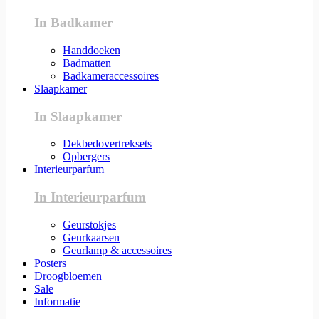
In Badkamer
Handdoeken
Badmatten
Badkameraccessoires
Slaapkamer
In Slaapkamer
Dekbedovertreksets
Opbergers
Interieurparfum
In Interieurparfum
Geurstokjes
Geurkaarsen
Geurlamp & accessoires
Posters
Droogbloemen
Sale
Informatie