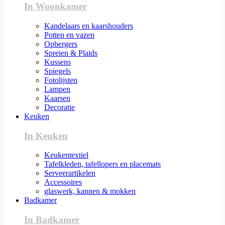
In Woonkamer
Kandelaars en kaarshouders
Potten en vazen
Opbergers
Spreien & Plaids
Kussens
Spiegels
Fotolijsten
Lampen
Kaarsen
Decoratie
Keuken
In Keuken
Keukentextiel
Tafelkleden, tafellopers en placemats
Serveerartikelen
Accessoires
glaswerk, kannen & mokken
Badkamer
In Badkamer