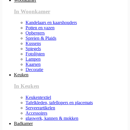
Woonkamer
In Woonkamer
Kandelaars en kaarshouders
Potten en vazen
Opbergers
Spreien & Plaids
Kussens
Spiegels
Fotolijsten
Lampen
Kaarsen
Decoratie
Keuken
In Keuken
Keukentextiel
Tafelkleden, tafellopers en placemats
Serveerartikelen
Accessoires
glaswerk, kannen & mokken
Badkamer