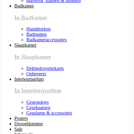
glaswerk, kannen & mokken
Badkamer
In Badkamer
Handdoeken
Badmatten
Badkameraccessoires
Slaapkamer
In Slaapkamer
Dekbedovertreksets
Opbergers
Interieurparfum
In Interieurparfum
Geurstokjes
Geurkaarsen
Geurlamp & accessoires
Posters
Droogbloemen
Sale