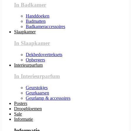
In Badkamer
Handdoeken
Badmatten
Badkameraccessoires
Slaapkamer
In Slaapkamer
Dekbedovertreksets
Opbergers
Interieurparfum
In Interieurparfum
Geurstokjes
Geurkaarsen
Geurlamp & accessoires
Posters
Droogbloemen
Sale
Informatie
Informatie