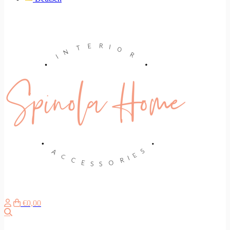
€0,00
Suche