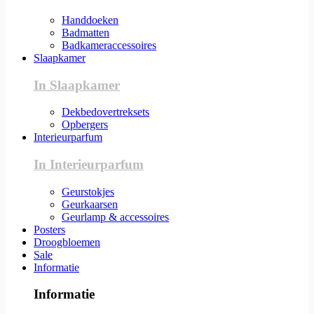
Handdoeken
Badmatten
Badkameraccessoires
Slaapkamer
In Slaapkamer
Dekbedovertreksets
Opbergers
Interieurparfum
In Interieurparfum
Geurstokjes
Geurkaarsen
Geurlamp & accessoires
Posters
Droogbloemen
Sale
Informatie
Informatie