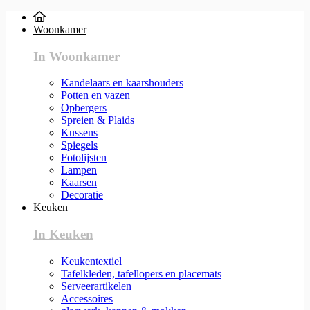
Woonkamer
In Woonkamer
Kandelaars en kaarshouders
Potten en vazen
Opbergers
Spreien & Plaids
Kussens
Spiegels
Fotolijsten
Lampen
Kaarsen
Decoratie
Keuken
In Keuken
Keukentextiel
Tafelkleden, tafellopers en placemats
Serveerartikelen
Accessoires