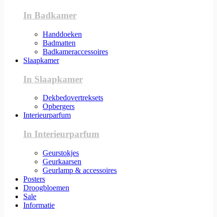
In Badkamer
Handdoeken
Badmatten
Badkameraccessoires
Slaapkamer
In Slaapkamer
Dekbedovertreksets
Opbergers
Interieurparfum
In Interieurparfum
Geurstokjes
Geurkaarsen
Geurlamp & accessoires
Posters
Droogbloemen
Sale
Informatie