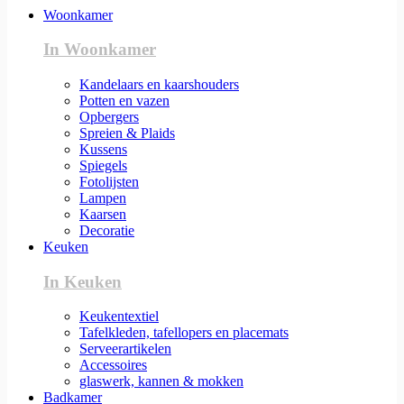
Woonkamer
In Woonkamer
Kandelaars en kaarshouders
Potten en vazen
Opbergers
Spreien & Plaids
Kussens
Spiegels
Fotolijsten
Lampen
Kaarsen
Decoratie
Keuken
In Keuken
Keukentextiel
Tafelkleden, tafellopers en placemats
Serveerartikelen
Accessoires
glaswerk, kannen & mokken
Badkamer