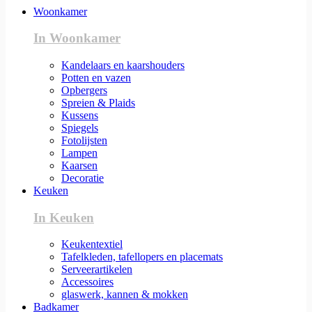
Woonkamer
In Woonkamer
Kandelaars en kaarshouders
Potten en vazen
Opbergers
Spreien & Plaids
Kussens
Spiegels
Fotolijsten
Lampen
Kaarsen
Decoratie
Keuken
In Keuken
Keukentextiel
Tafelkleden, tafellopers en placemats
Serveerartikelen
Accessoires
glaswerk, kannen & mokken
Badkamer