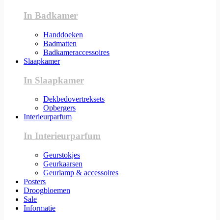
In Badkamer
Handdoeken
Badmatten
Badkameraccessoires
Slaapkamer
In Slaapkamer
Dekbedovertreksets
Opbergers
Interieurparfum
In Interieurparfum
Geurstokjes
Geurkaarsen
Geurlamp & accessoires
Posters
Droogbloemen
Sale
Informatie