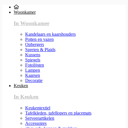
Woonkamer
In Woonkamer
Kandelaars en kaarshouders
Potten en vazen
Opbergers
Spreien & Plaids
Kussens
Spiegels
Fotolijsten
Lampen
Kaarsen
Decoratie
Keuken
In Keuken
Keukentextiel
Tafelkleden, tafellopers en placemats
Serveerartikelen
Accessoires