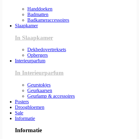
Handdoeken
Badmatten
Badkameraccessoires
Slaapkamer
In Slaapkamer
Dekbedovertreksets
Opbergers
Interieurparfum
In Interieurparfum
Geurstokjes
Geurkaarsen
Geurlamp & accessoires
Posters
Droogbloemen
Sale
Informatie
Informatie