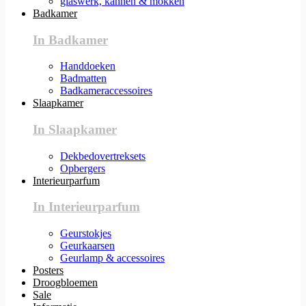
glaswerk, kannen & mokken
Badkamer
In Badkamer
Handdoeken
Badmatten
Badkameraccessoires
Slaapkamer
In Slaapkamer
Dekbedovertreksets
Opbergers
Interieurparfum
In Interieurparfum
Geurstokjes
Geurkaarsen
Geurlamp & accessoires
Posters
Droogbloemen
Sale