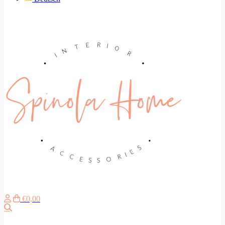
€0,00
Suche