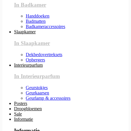
In Badkamer
Handdoeken
Badmatten
Badkameraccessoires
Slaapkamer
In Slaapkamer
Dekbedovertreksets
Opbergers
Interieurparfum
In Interieurparfum
Geurstokjes
Geurkaarsen
Geurlamp & accessoires
Posters
Droogbloemen
Sale
Informatie
Informatie