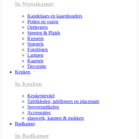
In Woonkamer
Kandelaars en kaarshouders
Potten en vazen
Opbergers
Spreien & Plaids
Kussens
Spiegels
Fotolijsten
Lampen
Kaarsen
Decoratie
Keuken
In Keuken
Keukentextiel
Tafelkleden, tafellopers en placemats
Serveerartikelen
Accessoires
glaswerk, kannen & mokken
Badkamer
In Badkamer