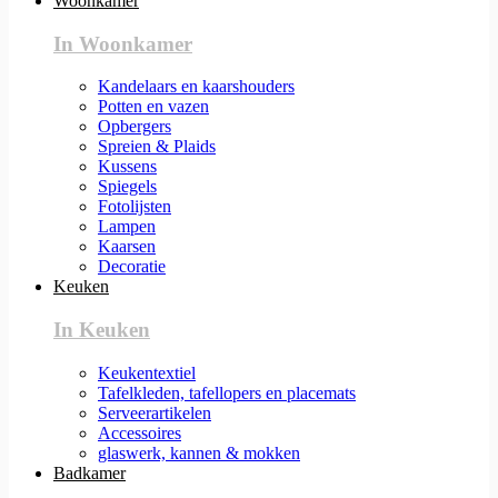
Woonkamer
In Woonkamer
Kandelaars en kaarshouders
Potten en vazen
Opbergers
Spreien & Plaids
Kussens
Spiegels
Fotolijsten
Lampen
Kaarsen
Decoratie
Keuken
In Keuken
Keukentextiel
Tafelkleden, tafellopers en placemats
Serveerartikelen
Accessoires
glaswerk, kannen & mokken
Badkamer