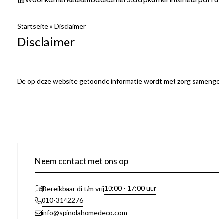
Woonkamer
Keuken
Badkamer
Slaapkamer
Interieurparf
Startseite
»
Disclaimer
Disclaimer
De op deze website getoonde informatie wordt met zorg samengest
Neem contact met ons op
10:00 - 17:00 uur
Bereikbaar di t/m vrij
010-3142276
info@spinolahomedeco.com