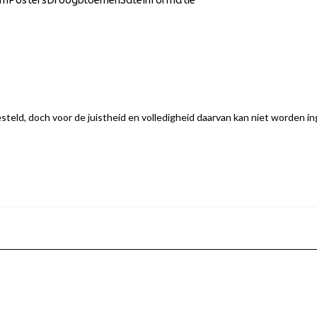
um
Posters
Droogbloemen
Sale
Informatie
eld, doch voor de juistheid en volledigheid daarvan kan niet worden i