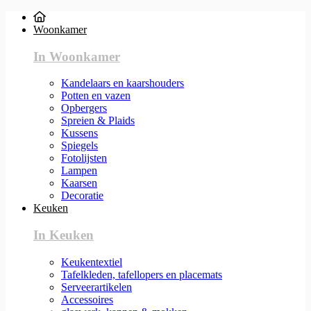
Woonkamer
In Woonkamer
Kandelaars en kaarshouders
Potten en vazen
Opbergers
Spreien & Plaids
Kussens
Spiegels
Fotolijsten
Lampen
Kaarsen
Decoratie
Keuken
In Keuken
Keukentextiel
Tafelkleden, tafellopers en placemats
Serveerartikelen
Accessoires