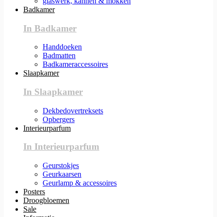
glaswerk, kannen & mokken
Badkamer
In Badkamer
Handdoeken
Badmatten
Badkameraccessoires
Slaapkamer
In Slaapkamer
Dekbedovertreksets
Opbergers
Interieurparfum
In Interieurparfum
Geurstokjes
Geurkaarsen
Geurlamp & accessoires
Posters
Droogbloemen
Sale