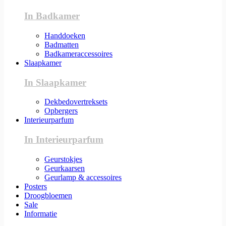
In Badkamer
Handdoeken
Badmatten
Badkameraccessoires
Slaapkamer
In Slaapkamer
Dekbedovertreksets
Opbergers
Interieurparfum
In Interieurparfum
Geurstokjes
Geurkaarsen
Geurlamp & accessoires
Posters
Droogbloemen
Sale
Informatie