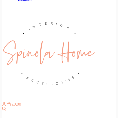
€0,00
Suche