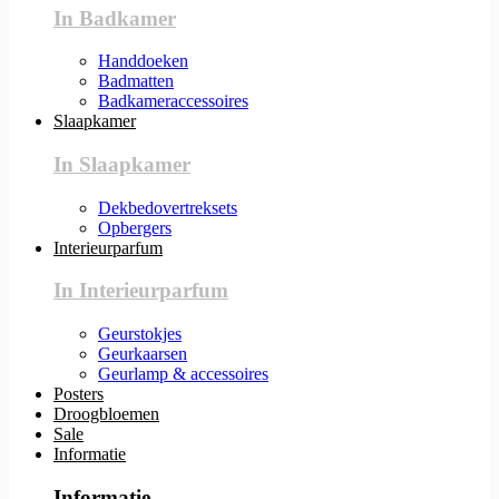
In Badkamer
Handdoeken
Badmatten
Badkameraccessoires
Slaapkamer
In Slaapkamer
Dekbedovertreksets
Opbergers
Interieurparfum
In Interieurparfum
Geurstokjes
Geurkaarsen
Geurlamp & accessoires
Posters
Droogbloemen
Sale
Informatie
Informatie