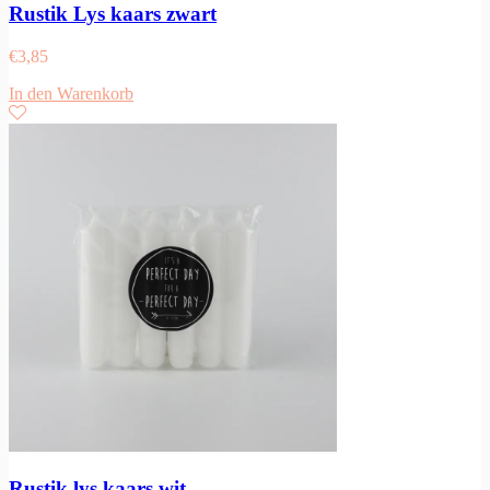
Rustik Lys kaars zwart
€
3,85
In den Warenkorb
Rustik lys kaars wit