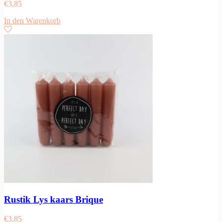
€
3,85
In den Warenkorb
Rustik Lys kaars Brique
€
3,85