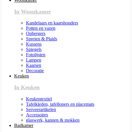
Woonkamer
In Woonkamer
Kandelaars en kaarshouders
Potten en vazen
Opbergers
Spreien & Plaids
Kussens
Spiegels
Fotolijsten
Lampen
Kaarsen
Decoratie
Keuken
In Keuken
Keukentextiel
Tafelkleden, tafellopers en placemats
Serveerartikelen
Accessoires
glaswerk, kannen & mokken
Badkamer