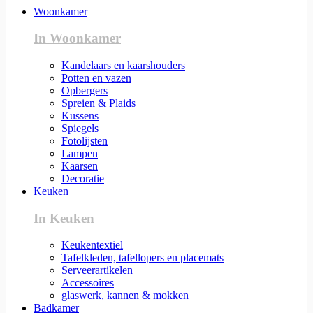
Woonkamer
In Woonkamer
Kandelaars en kaarshouders
Potten en vazen
Opbergers
Spreien & Plaids
Kussens
Spiegels
Fotolijsten
Lampen
Kaarsen
Decoratie
Keuken
In Keuken
Keukentextiel
Tafelkleden, tafellopers en placemats
Serveerartikelen
Accessoires
glaswerk, kannen & mokken
Badkamer