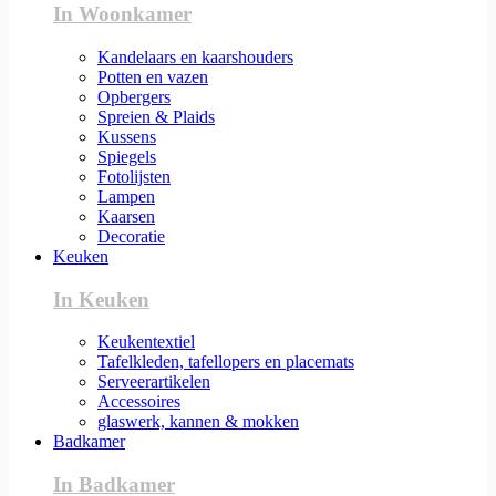
In Woonkamer
Kandelaars en kaarshouders
Potten en vazen
Opbergers
Spreien & Plaids
Kussens
Spiegels
Fotolijsten
Lampen
Kaarsen
Decoratie
Keuken
In Keuken
Keukentextiel
Tafelkleden, tafellopers en placemats
Serveerartikelen
Accessoires
glaswerk, kannen & mokken
Badkamer
In Badkamer