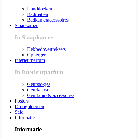
Handdoeken
Badmatten
Badkameraccessoires
Slaapkamer
In Slaapkamer
Dekbedovertreksets
Opbergers
Interieurparfum
In Interieurparfum
Geurstokjes
Geurkaarsen
Geurlamp & accessoires
Posters
Droogbloemen
Sale
Informatie
Informatie