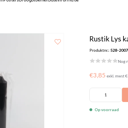
um
Posters
Droogbloemen
Sale
Informatie
Rustik Lys k
Produktnr.:
528-200
Nog n
€3,85
exkl. mwst
€
Op voorraad