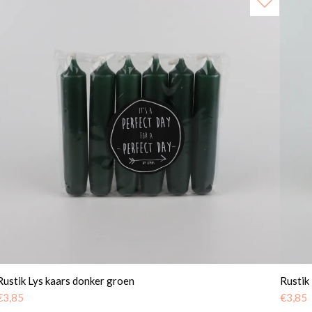
Rustik Lys kaars donker groen
Rustik
€
3,85
€
3,85