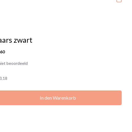
aars zwart
760
iet beoordeeld
3,18
In den Warenkorb