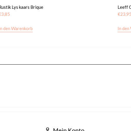
Rustik Lys kaars Brique
Leeff 
€
3,85
€
23,9
In den Warenkorb
In den
Mein Konto