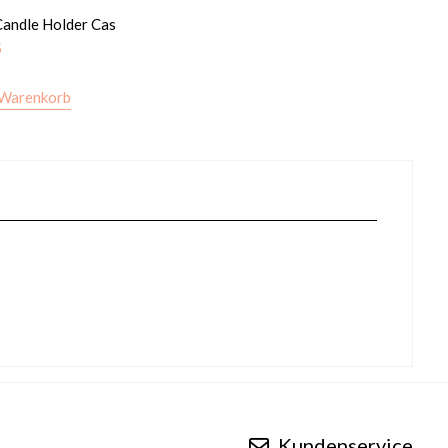
Candle Holder Cas
5
 Warenkorb
Kundenservice