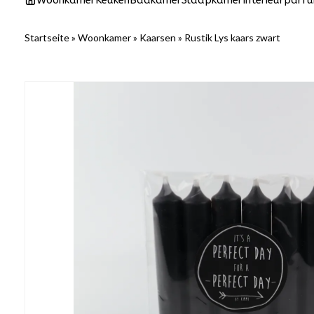
Woonkamer
Keuken
Badkamer
Slaapkamer
Interieurparf
Startseite
»
Woonkamer
»
Kaarsen
»
Rustik Lys kaars zwart