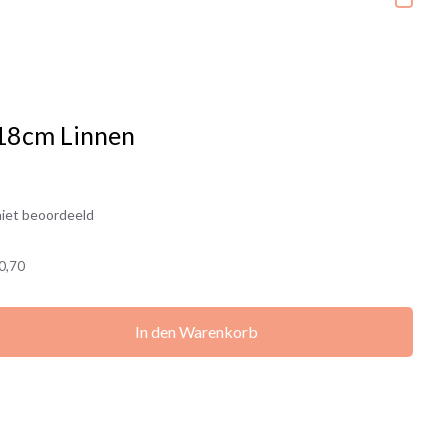
 18cm Linnen
iet beoordeeld
0,70
In den Warenkorb