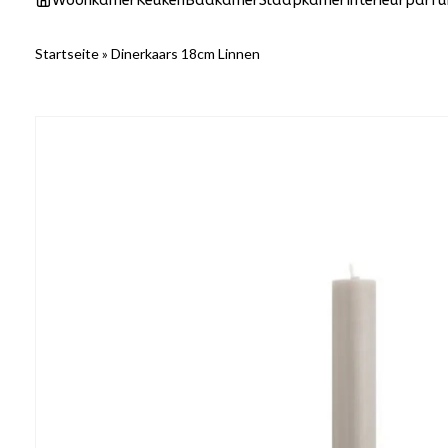
Woonkamer
Keuken
Badkamer
Slaapkamer
Interieurparf
Startseite
»
Dinerkaars 18cm Linnen