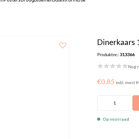
um
Posters
Droogbloemen
Sale
Informatie
Dinerkaars
Produktnr.:
313366
Nog n
€0,85
exkl. mwst
€
Op voorraad