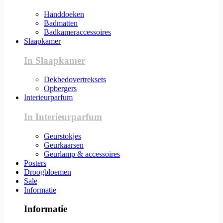
Handdoeken
Badmatten
Badkameraccessoires
Slaapkamer
In Slaapkamer
Dekbedovertreksets
Opbergers
Interieurparfum
In Interieurparfum
Geurstokjes
Geurkaarsen
Geurlamp & accessoires
Posters
Droogbloemen
Sale
Informatie
Informatie