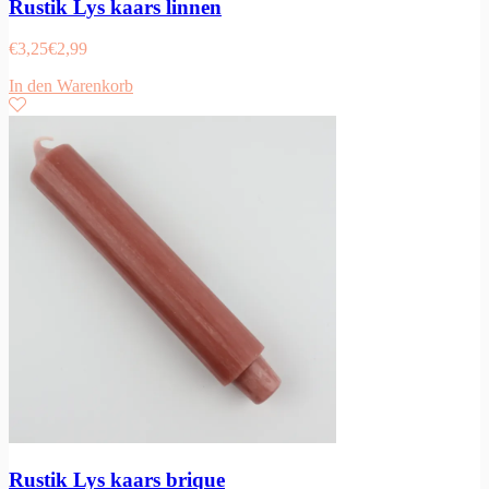
Rustik Lys kaars linnen
€
3,25
€
2,99
In den Warenkorb
Rustik Lys kaars brique