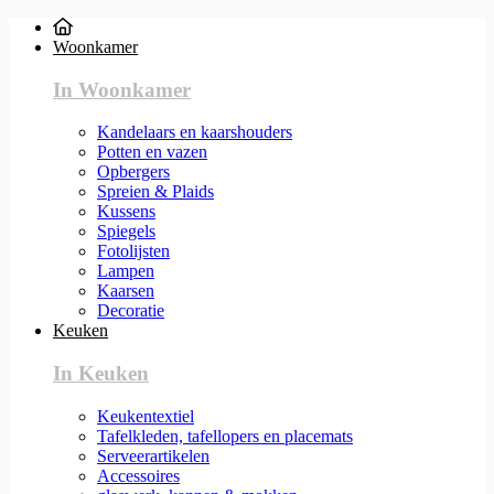
Woonkamer
In Woonkamer
Kandelaars en kaarshouders
Potten en vazen
Opbergers
Spreien & Plaids
Kussens
Spiegels
Fotolijsten
Lampen
Kaarsen
Decoratie
Keuken
In Keuken
Keukentextiel
Tafelkleden, tafellopers en placemats
Serveerartikelen
Accessoires