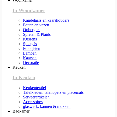
Woonkamer
In Woonkamer
Kandelaars en kaarshouders
Potten en vazen
Opbergers
Spreien & Plaids
Kussens
Spiegels
Fotolijsten
Lampen
Kaarsen
Decoratie
Keuken
In Keuken
Keukentextiel
Tafelkleden, tafellopers en placemats
Serveerartikelen
Accessoires
glaswerk, kannen & mokken
Badkamer