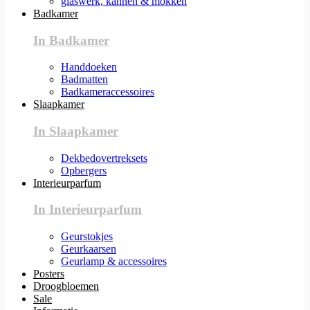
glaswerk, kannen & mokken
Badkamer
In Badkamer
Handdoeken
Badmatten
Badkameraccessoires
Slaapkamer
In Slaapkamer
Dekbedovertreksets
Opbergers
Interieurparfum
In Interieurparfum
Geurstokjes
Geurkaarsen
Geurlamp & accessoires
Posters
Droogbloemen
Sale