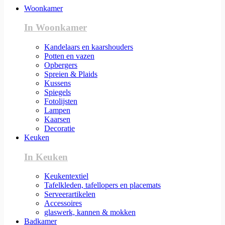
Woonkamer
In Woonkamer
Kandelaars en kaarshouders
Potten en vazen
Opbergers
Spreien & Plaids
Kussens
Spiegels
Fotolijsten
Lampen
Kaarsen
Decoratie
Keuken
In Keuken
Keukentextiel
Tafelkleden, tafellopers en placemats
Serveerartikelen
Accessoires
glaswerk, kannen & mokken
Badkamer