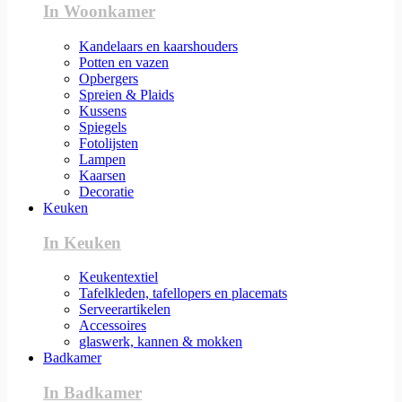
In Woonkamer
Kandelaars en kaarshouders
Potten en vazen
Opbergers
Spreien & Plaids
Kussens
Spiegels
Fotolijsten
Lampen
Kaarsen
Decoratie
Keuken
In Keuken
Keukentextiel
Tafelkleden, tafellopers en placemats
Serveerartikelen
Accessoires
glaswerk, kannen & mokken
Badkamer
In Badkamer