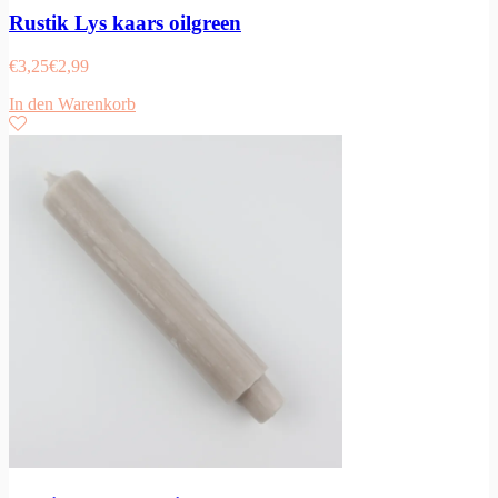
Rustik Lys kaars oilgreen
€
3,25
€
2,99
In den Warenkorb