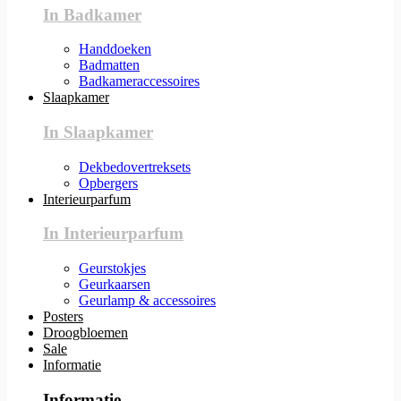
In Badkamer
Handdoeken
Badmatten
Badkameraccessoires
Slaapkamer
In Slaapkamer
Dekbedovertreksets
Opbergers
Interieurparfum
In Interieurparfum
Geurstokjes
Geurkaarsen
Geurlamp & accessoires
Posters
Droogbloemen
Sale
Informatie
Informatie