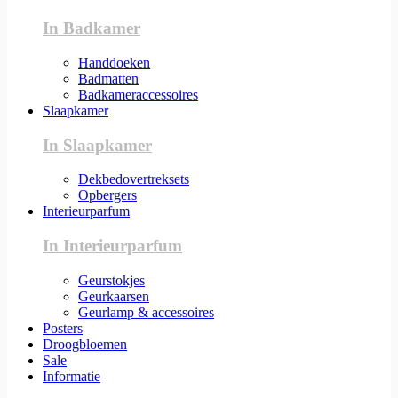
In Badkamer
Handdoeken
Badmatten
Badkameraccessoires
Slaapkamer
In Slaapkamer
Dekbedovertreksets
Opbergers
Interieurparfum
In Interieurparfum
Geurstokjes
Geurkaarsen
Geurlamp & accessoires
Posters
Droogbloemen
Sale
Informatie