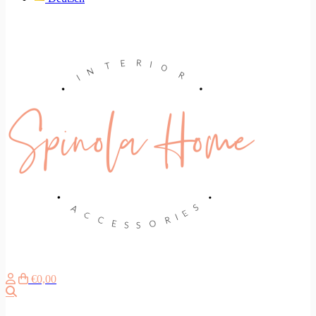
€0,00
Suche