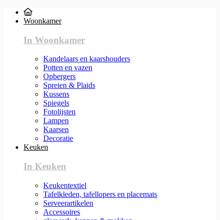
Woonkamer
In Woonkamer
Kandelaars en kaarshouders
Potten en vazen
Opbergers
Spreien & Plaids
Kussens
Spiegels
Fotolijsten
Lampen
Kaarsen
Decoratie
Keuken
In Keuken
Keukentextiel
Tafelkleden, tafellopers en placemats
Serveerartikelen
Accessoires