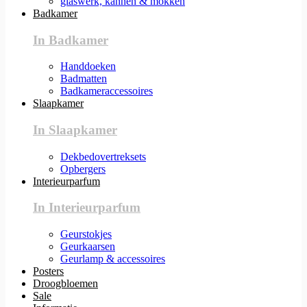
glaswerk, kannen & mokken
Badkamer
In Badkamer
Handdoeken
Badmatten
Badkameraccessoires
Slaapkamer
In Slaapkamer
Dekbedovertreksets
Opbergers
Interieurparfum
In Interieurparfum
Geurstokjes
Geurkaarsen
Geurlamp & accessoires
Posters
Droogbloemen
Sale