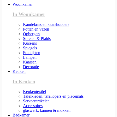
Woonkamer
In Woonkamer
Kandelaars en kaarshouders
Potten en vazen
Opbergers
Spreien & Plaids
Kussens
Spiegels
Fotolijsten
Lampen
Kaarsen
Decoratie
Keuken
In Keuken
Keukentextiel
Tafelkleden, tafellopers en placemats
Serveerartikelen
Accessoires
glaswerk, kannen & mokken
Badkamer