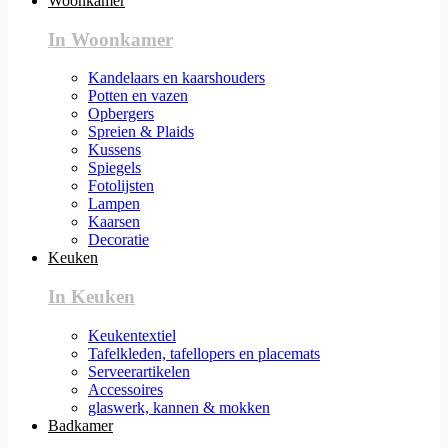
Woonkamer
In Woonkamer
Kandelaars en kaarshouders
Potten en vazen
Opbergers
Spreien & Plaids
Kussens
Spiegels
Fotolijsten
Lampen
Kaarsen
Decoratie
Keuken
In Keuken
Keukentextiel
Tafelkleden, tafellopers en placemats
Serveerartikelen
Accessoires
glaswerk, kannen & mokken
Badkamer