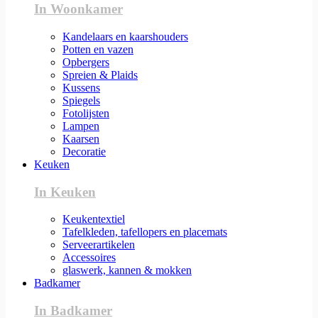
In Woonkamer
Kandelaars en kaarshouders
Potten en vazen
Opbergers
Spreien & Plaids
Kussens
Spiegels
Fotolijsten
Lampen
Kaarsen
Decoratie
Keuken
In Keuken
Keukentextiel
Tafelkleden, tafellopers en placemats
Serveerartikelen
Accessoires
glaswerk, kannen & mokken
Badkamer
In Badkamer