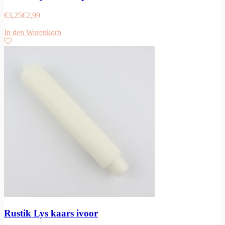
€
3,25
€
2,99
In den Warenkorb
Rustik Lys kaars ivoor