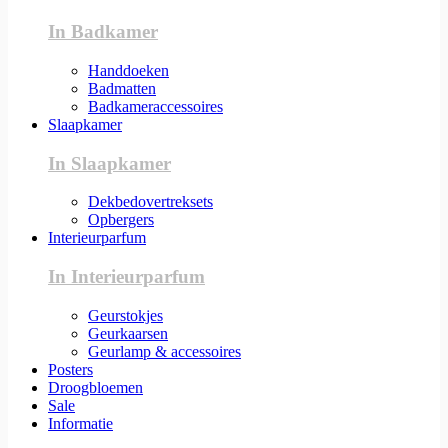
In Badkamer
Handdoeken
Badmatten
Badkameraccessoires
Slaapkamer
In Slaapkamer
Dekbedovertreksets
Opbergers
Interieurparfum
In Interieurparfum
Geurstokjes
Geurkaarsen
Geurlamp & accessoires
Posters
Droogbloemen
Sale
Informatie