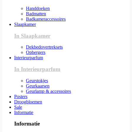
Handdoeken
Badmatten
Badkameraccessoires
Slaapkamer
In Slaapkamer
Dekbedovertreksets
Opbergers
Interieurparfum
In Interieurparfum
Geurstokjes
Geurkaarsen
Geurlamp & accessoires
Posters
Droogbloemen
Sale
Informatie
Informatie