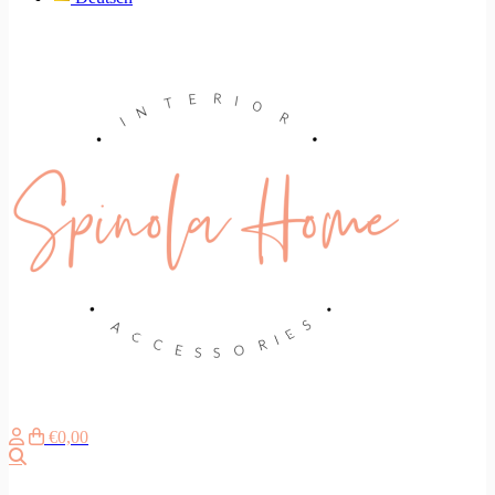
€0,00
Suche