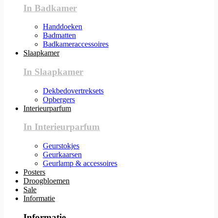
In Badkamer
Handdoeken
Badmatten
Badkameraccessoires
Slaapkamer
In Slaapkamer
Dekbedovertreksets
Opbergers
Interieurparfum
In Interieurparfum
Geurstokjes
Geurkaarsen
Geurlamp & accessoires
Posters
Droogbloemen
Sale
Informatie
Informatie