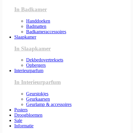
In Badkamer
Handdoeken
Badmatten
Badkameraccessoires
Slaapkamer
In Slaapkamer
Dekbedovertreksets
Opbergers
Interieurparfum
In Interieurparfum
Geurstokjes
Geurkaarsen
Geurlamp & accessoires
Posters
Droogbloemen
Sale
Informatie