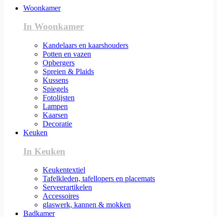
Woonkamer
In Woonkamer
Kandelaars en kaarshouders
Potten en vazen
Opbergers
Spreien & Plaids
Kussens
Spiegels
Fotolijsten
Lampen
Kaarsen
Decoratie
Keuken
In Keuken
Keukentextiel
Tafelkleden, tafellopers en placemats
Serveerartikelen
Accessoires
glaswerk, kannen & mokken
Badkamer