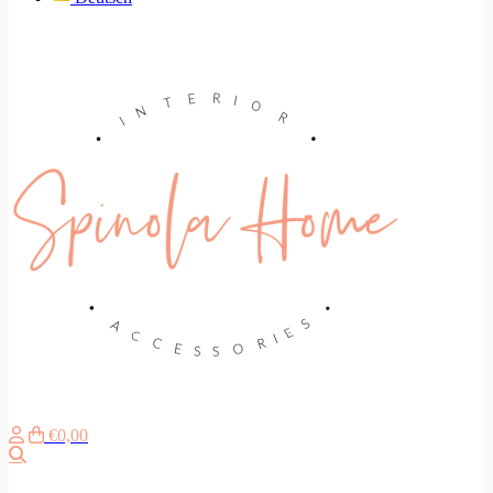
€0,00
Suche