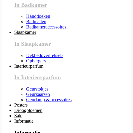
In Badkamer
Handdoeken
Badmatten
Badkameraccessoires
Slaapkamer
In Slaapkamer
Dekbedovertreksets
Opbergers
Interieurparfum
In Interieurparfum
Geurstokjes
Geurkaarsen
Geurlamp & accessoires
Posters
Droogbloemen
Sale
Informatie
Informatie