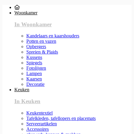
Woonkamer
In Woonkamer
Kandelaars en kaarshouders
Potten en vazen
Opbergers
Spreien & Plaids
Kussens
Spiegels
Fotolijsten
Lampen
Kaarsen
Decoratie
Keuken
In Keuken
Keukentextiel
Tafelkleden, tafellopers en placemats
Serveerartikelen
Accessoires