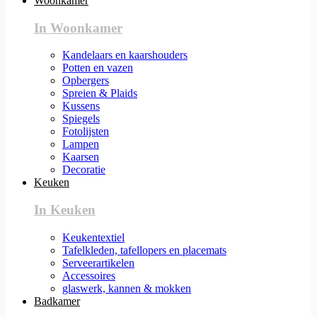
Woonkamer
In Woonkamer
Kandelaars en kaarshouders
Potten en vazen
Opbergers
Spreien & Plaids
Kussens
Spiegels
Fotolijsten
Lampen
Kaarsen
Decoratie
Keuken
In Keuken
Keukentextiel
Tafelkleden, tafellopers en placemats
Serveerartikelen
Accessoires
glaswerk, kannen & mokken
Badkamer