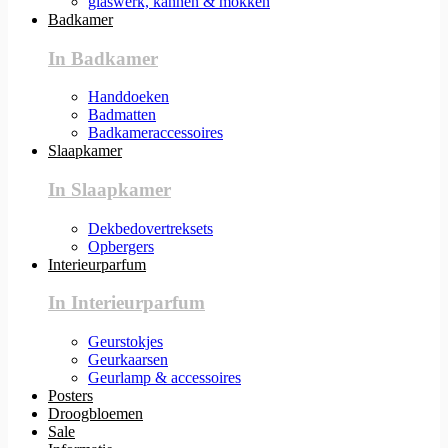
glaswerk, kannen & mokken
Badkamer
In Badkamer
Handdoeken
Badmatten
Badkameraccessoires
Slaapkamer
In Slaapkamer
Dekbedovertreksets
Opbergers
Interieurparfum
In Interieurparfum
Geurstokjes
Geurkaarsen
Geurlamp & accessoires
Posters
Droogbloemen
Sale