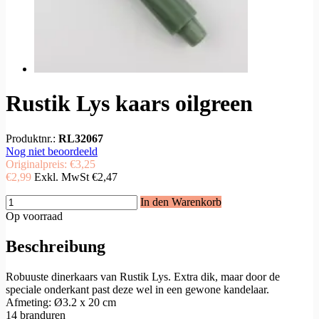
Rustik Lys kaars oilgreen
Produktnr.:
RL32067
Nog niet beoordeeld
Originalpreis:
€3,25
€2,99
Exkl. MwSt
€2,47
In den Warenkorb
Op voorraad
Beschreibung
Robuuste dinerkaars van Rustik Lys. Extra dik, maar door de
speciale onderkant past deze wel in een gewone kandelaar.
Afmeting: Ø3.2 x 20 cm
14 branduren