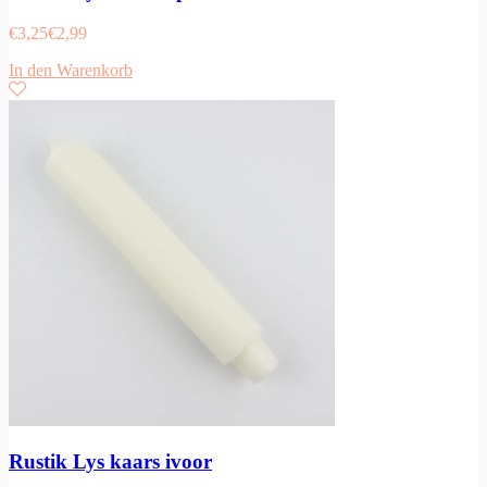
€
3,25
€
2,99
In den Warenkorb
Rustik Lys kaars ivoor