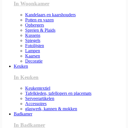
In Woonkamer
Kandelaars en kaarshouders
Potten en vazen
Opbergers
Spreien & Plaids
Kussens
Spiegels
Fotolijsten
Lampen
Kaarsen
Decoratie
Keuken
In Keuken
Keukentextiel
Tafelkleden, tafellopers en placemats
Serveerartikelen
Accessoires
glaswerk, kannen & mokken
Badkamer
In Badkamer