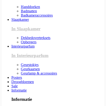
Handdoeken
Badmatten
Badkameraccessoires
Slaapkamer
In Slaapkamer
Dekbedovertreksets
Opbergers
Interieurparfum
In Interieurparfum
Geurstokjes
Geurkaarsen
Geurlamp & accessoires
Posters
Droogbloemen
Sale
Informatie
Informatie