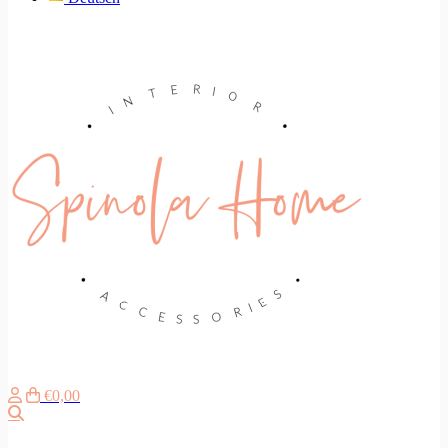
€0,00
Suche