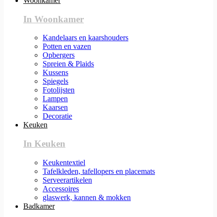
Woonkamer
In Woonkamer
Kandelaars en kaarshouders
Potten en vazen
Opbergers
Spreien & Plaids
Kussens
Spiegels
Fotolijsten
Lampen
Kaarsen
Decoratie
Keuken
In Keuken
Keukentextiel
Tafelkleden, tafellopers en placemats
Serveerartikelen
Accessoires
glaswerk, kannen & mokken
Badkamer