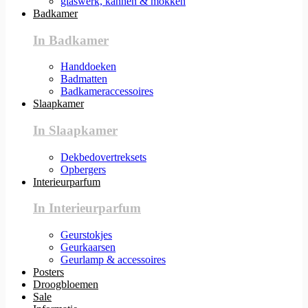
glaswerk, kannen & mokken
Badkamer
In Badkamer
Handdoeken
Badmatten
Badkameraccessoires
Slaapkamer
In Slaapkamer
Dekbedovertreksets
Opbergers
Interieurparfum
In Interieurparfum
Geurstokjes
Geurkaarsen
Geurlamp & accessoires
Posters
Droogbloemen
Sale