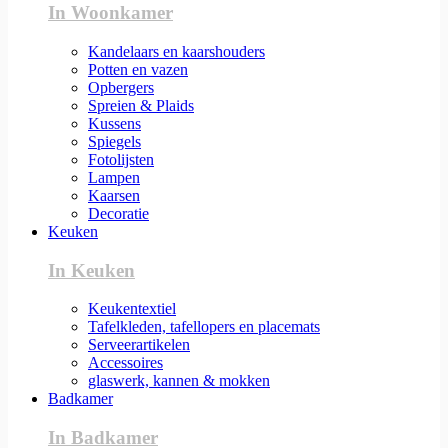
In Woonkamer
Kandelaars en kaarshouders
Potten en vazen
Opbergers
Spreien & Plaids
Kussens
Spiegels
Fotolijsten
Lampen
Kaarsen
Decoratie
Keuken
In Keuken
Keukentextiel
Tafelkleden, tafellopers en placemats
Serveerartikelen
Accessoires
glaswerk, kannen & mokken
Badkamer
In Badkamer