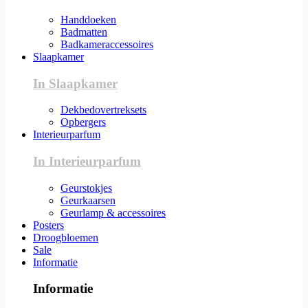
Handdoeken
Badmatten
Badkameraccessoires
Slaapkamer
In Slaapkamer
Dekbedovertreksets
Opbergers
Interieurparfum
In Interieurparfum
Geurstokjes
Geurkaarsen
Geurlamp & accessoires
Posters
Droogbloemen
Sale
Informatie
Informatie