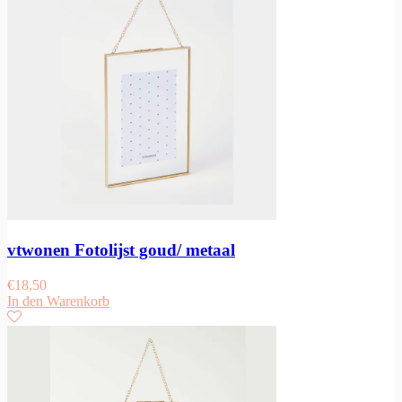
vtwonen Fotolijst goud/ metaal
€
18,50
In den Warenkorb