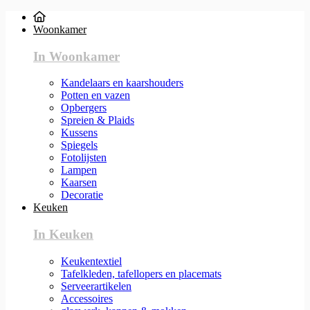
Woonkamer
In Woonkamer
Kandelaars en kaarshouders
Potten en vazen
Opbergers
Spreien & Plaids
Kussens
Spiegels
Fotolijsten
Lampen
Kaarsen
Decoratie
Keuken
In Keuken
Keukentextiel
Tafelkleden, tafellopers en placemats
Serveerartikelen
Accessoires