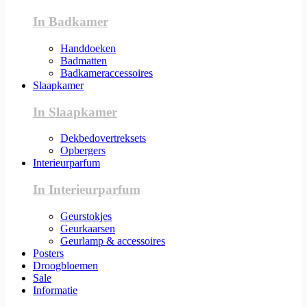
In Badkamer
Handdoeken
Badmatten
Badkameraccessoires
Slaapkamer
In Slaapkamer
Dekbedovertreksets
Opbergers
Interieurparfum
In Interieurparfum
Geurstokjes
Geurkaarsen
Geurlamp & accessoires
Posters
Droogbloemen
Sale
Informatie