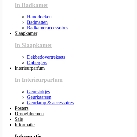
In Badkamer
Handdoeken
Badmatten
Badkameraccessoires
Slaapkamer
In Slaapkamer
Dekbedovertreksets
Opbergers
Interieurparfum
In Interieurparfum
Geurstokjes
Geurkaarsen
Geurlamp & accessoires
Posters
Droogbloemen
Sale
Informatie
Informatie