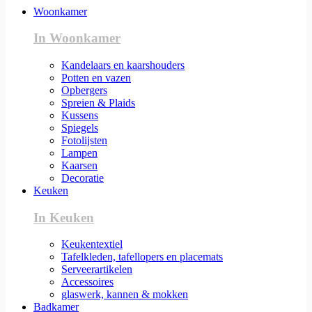
Woonkamer
In Woonkamer
Kandelaars en kaarshouders
Potten en vazen
Opbergers
Spreien & Plaids
Kussens
Spiegels
Fotolijsten
Lampen
Kaarsen
Decoratie
Keuken
In Keuken
Keukentextiel
Tafelkleden, tafellopers en placemats
Serveerartikelen
Accessoires
glaswerk, kannen & mokken
Badkamer