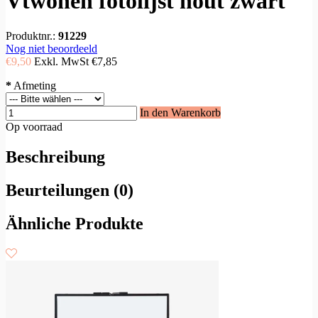
Vtwonen fotolijst hout zwart
Produktnr.:
91229
Nog niet beoordeeld
€9,50
Exkl. MwSt
€7,85
*
Afmeting
In den Warenkorb
Op voorraad
Beschreibung
Beurteilungen (0)
Ähnliche Produkte