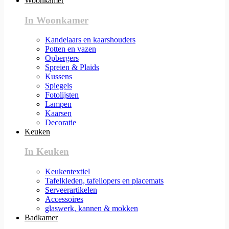
Woonkamer
In Woonkamer
Kandelaars en kaarshouders
Potten en vazen
Opbergers
Spreien & Plaids
Kussens
Spiegels
Fotolijsten
Lampen
Kaarsen
Decoratie
Keuken
In Keuken
Keukentextiel
Tafelkleden, tafellopers en placemats
Serveerartikelen
Accessoires
glaswerk, kannen & mokken
Badkamer