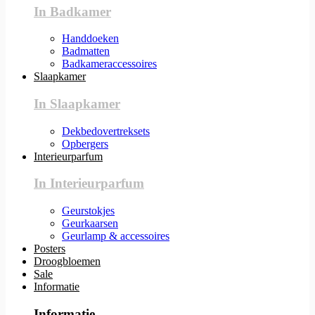
In Badkamer
Handdoeken
Badmatten
Badkameraccessoires
Slaapkamer
In Slaapkamer
Dekbedovertreksets
Opbergers
Interieurparfum
In Interieurparfum
Geurstokjes
Geurkaarsen
Geurlamp & accessoires
Posters
Droogbloemen
Sale
Informatie
Informatie