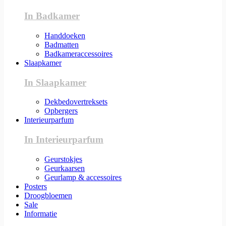
In Badkamer
Handdoeken
Badmatten
Badkameraccessoires
Slaapkamer
In Slaapkamer
Dekbedovertreksets
Opbergers
Interieurparfum
In Interieurparfum
Geurstokjes
Geurkaarsen
Geurlamp & accessoires
Posters
Droogbloemen
Sale
Informatie