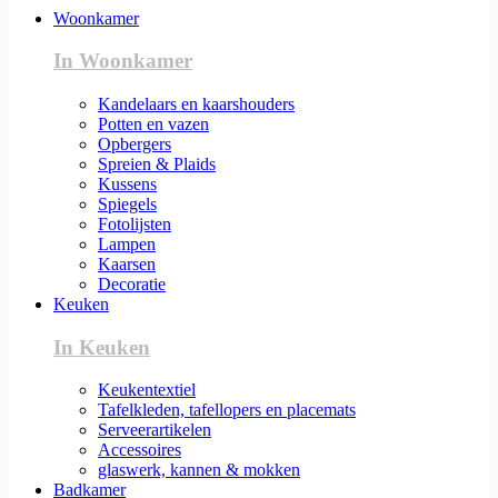
Woonkamer
In Woonkamer
Kandelaars en kaarshouders
Potten en vazen
Opbergers
Spreien & Plaids
Kussens
Spiegels
Fotolijsten
Lampen
Kaarsen
Decoratie
Keuken
In Keuken
Keukentextiel
Tafelkleden, tafellopers en placemats
Serveerartikelen
Accessoires
glaswerk, kannen & mokken
Badkamer