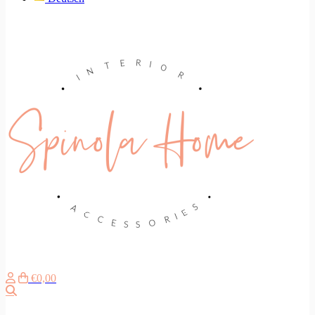
€0,00
Suche