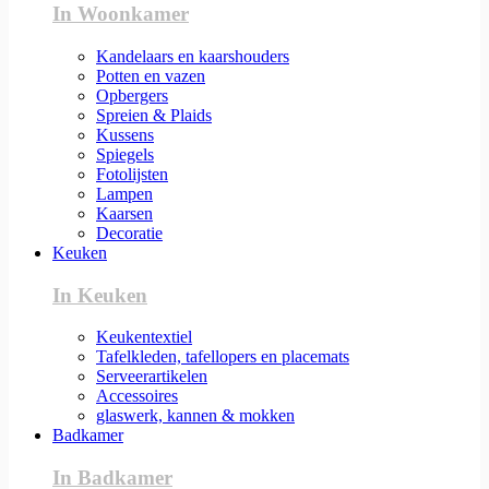
In Woonkamer
Kandelaars en kaarshouders
Potten en vazen
Opbergers
Spreien & Plaids
Kussens
Spiegels
Fotolijsten
Lampen
Kaarsen
Decoratie
Keuken
In Keuken
Keukentextiel
Tafelkleden, tafellopers en placemats
Serveerartikelen
Accessoires
glaswerk, kannen & mokken
Badkamer
In Badkamer