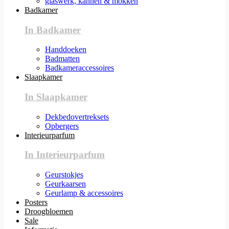
glaswerk, kannen & mokken
Badkamer
In Badkamer
Handdoeken
Badmatten
Badkameraccessoires
Slaapkamer
In Slaapkamer
Dekbedovertreksets
Opbergers
Interieurparfum
In Interieurparfum
Geurstokjes
Geurkaarsen
Geurlamp & accessoires
Posters
Droogbloemen
Sale