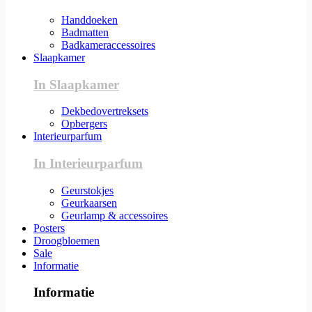
Handdoeken
Badmatten
Badkameraccessoires
Slaapkamer
In Slaapkamer
Dekbedovertreksets
Opbergers
Interieurparfum
In Interieurparfum
Geurstokjes
Geurkaarsen
Geurlamp & accessoires
Posters
Droogbloemen
Sale
Informatie
Informatie