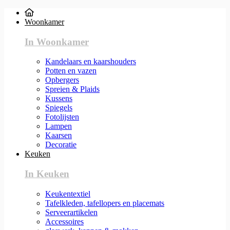
Woonkamer
In Woonkamer
Kandelaars en kaarshouders
Potten en vazen
Opbergers
Spreien & Plaids
Kussens
Spiegels
Fotolijsten
Lampen
Kaarsen
Decoratie
Keuken
In Keuken
Keukentextiel
Tafelkleden, tafellopers en placemats
Serveerartikelen
Accessoires