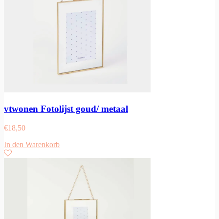
vtwonen Fotolijst goud/ metaal
€
18,50
In den Warenkorb