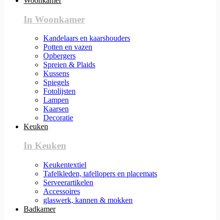
Woonkamer
In Woonkamer
Kandelaars en kaarshouders
Potten en vazen
Opbergers
Spreien & Plaids
Kussens
Spiegels
Fotolijsten
Lampen
Kaarsen
Decoratie
Keuken
In Keuken
Keukentextiel
Tafelkleden, tafellopers en placemats
Serveerartikelen
Accessoires
glaswerk, kannen & mokken
Badkamer