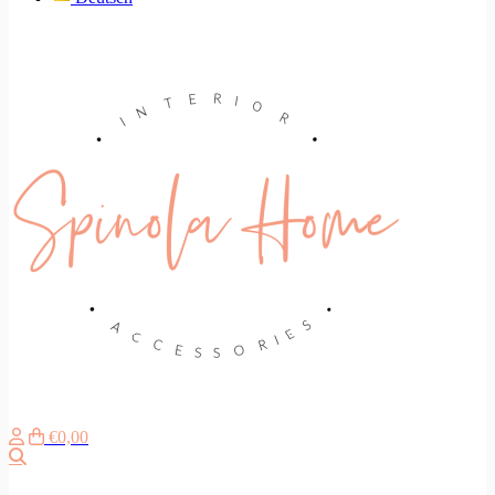
€0,00
Suche