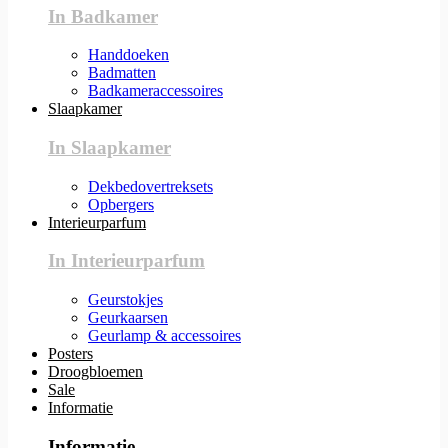
In Badkamer
Handdoeken
Badmatten
Badkameraccessoires
Slaapkamer
In Slaapkamer
Dekbedovertreksets
Opbergers
Interieurparfum
In Interieurparfum
Geurstokjes
Geurkaarsen
Geurlamp & accessoires
Posters
Droogbloemen
Sale
Informatie
Informatie