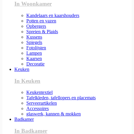
In Woonkamer
Kandelaars en kaarshouders
Potten en vazen
Opbergers
Spreien & Plaids
Kussens
Spiegels
Fotolijsten
Lampen
Kaarsen
Decoratie
Keuken
In Keuken
Keukentextiel
Tafelkleden, tafellopers en placemats
Serveerartikelen
Accessoires
glaswerk, kannen & mokken
Badkamer
In Badkamer