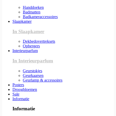
Handdoeken
Badmatten
Badkameraccessoires
Slaapkamer
In Slaapkamer
Dekbedovertreksets
Opbergers
Interieurparfum
In Interieurparfum
Geurstokjes
Geurkaarsen
Geurlamp & accessoires
Posters
Droogbloemen
Sale
Informatie
Informatie