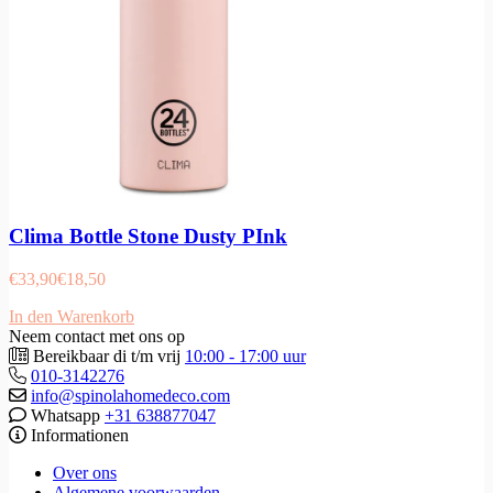
Clima Bottle Stone Dusty PInk
€
33,90
€
18,50
In den Warenkorb
Neem contact met ons op
Bereikbaar di t/m vrij
10:00 - 17:00 uur
010-3142276
info@spinolahomedeco.com
Whatsapp
+31 638877047
Informationen
Over ons
Algemene voorwaarden