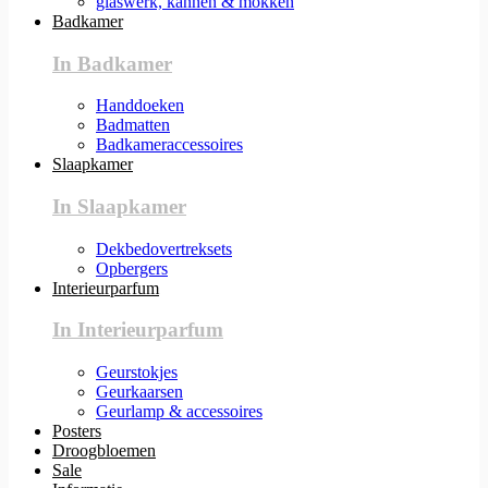
glaswerk, kannen & mokken
Badkamer
In Badkamer
Handdoeken
Badmatten
Badkameraccessoires
Slaapkamer
In Slaapkamer
Dekbedovertreksets
Opbergers
Interieurparfum
In Interieurparfum
Geurstokjes
Geurkaarsen
Geurlamp & accessoires
Posters
Droogbloemen
Sale