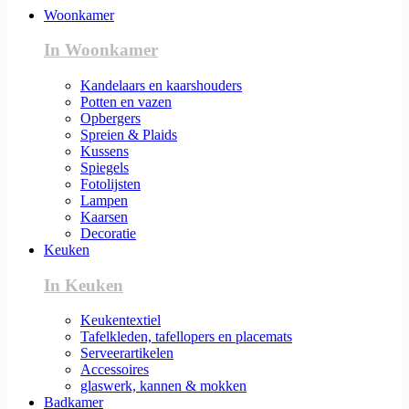
Woonkamer
In Woonkamer
Kandelaars en kaarshouders
Potten en vazen
Opbergers
Spreien & Plaids
Kussens
Spiegels
Fotolijsten
Lampen
Kaarsen
Decoratie
Keuken
In Keuken
Keukentextiel
Tafelkleden, tafellopers en placemats
Serveerartikelen
Accessoires
glaswerk, kannen & mokken
Badkamer