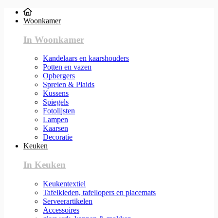
Woonkamer
In Woonkamer
Kandelaars en kaarshouders
Potten en vazen
Opbergers
Spreien & Plaids
Kussens
Spiegels
Fotolijsten
Lampen
Kaarsen
Decoratie
Keuken
In Keuken
Keukentextiel
Tafelkleden, tafellopers en placemats
Serveerartikelen
Accessoires