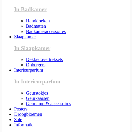
In Badkamer
Handdoeken
Badmatten
Badkameraccessoires
Slaapkamer
In Slaapkamer
Dekbedovertreksets
Opbergers
Interieurparfum
In Interieurparfum
Geurstokjes
Geurkaarsen
Geurlamp & accessoires
Posters
Droogbloemen
Sale
Informatie