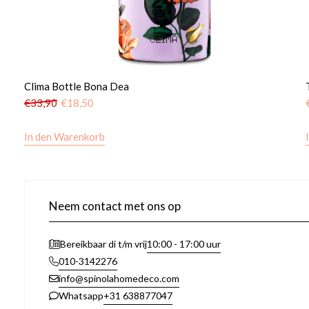
Clima Bottle Bona Dea
€
33,90
€
18,50
In den Warenkorb
Neem contact met ons op
10:00 - 17:00 uur
Bereikbaar di t/m vrij
010-3142276
info@spinolahomedeco.com
+31 638877047
Whatsapp