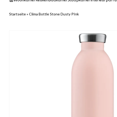
Woonkamer
Keuken
Badkamer
Slaapkamer
Interieurparf
Startseite
»
Clima Bottle Stone Dusty PInk