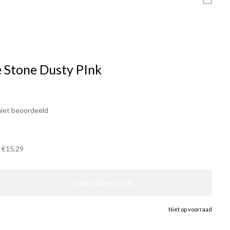
e Stone Dusty PInk
iet beoordeeld
t
€15,29
In den Warenkorb
Niet op voorraad