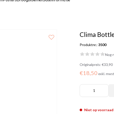
um
Posters
Droogbloemen
Sale
Informatie
Clima Bottl
Produktnr.:
3500
Nog n
Originalpreis:
€33,90
€18,50
exkl. mws
Niet op voorraad