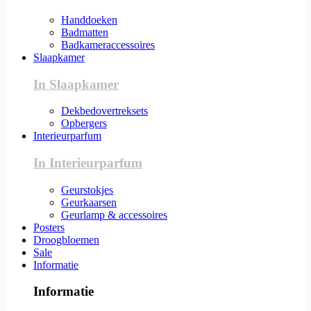
Handdoeken
Badmatten
Badkameraccessoires
Slaapkamer
In Slaapkamer
Dekbedovertreksets
Opbergers
Interieurparfum
In Interieurparfum
Geurstokjes
Geurkaarsen
Geurlamp & accessoires
Posters
Droogbloemen
Sale
Informatie
Informatie