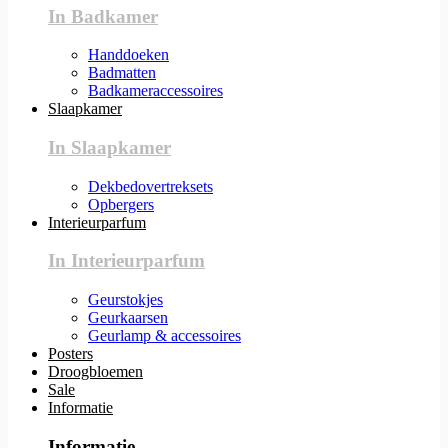
In Badkamer
Handdoeken
Badmatten
Badkameraccessoires
Slaapkamer
In Slaapkamer
Dekbedovertreksets
Opbergers
Interieurparfum
In Interieurparfum
Geurstokjes
Geurkaarsen
Geurlamp & accessoires
Posters
Droogbloemen
Sale
Informatie
Informatie