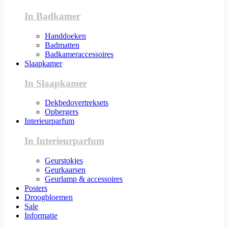
In Badkamer
Handdoeken
Badmatten
Badkameraccessoires
Slaapkamer
In Slaapkamer
Dekbedovertreksets
Opbergers
Interieurparfum
In Interieurparfum
Geurstokjes
Geurkaarsen
Geurlamp & accessoires
Posters
Droogbloemen
Sale
Informatie