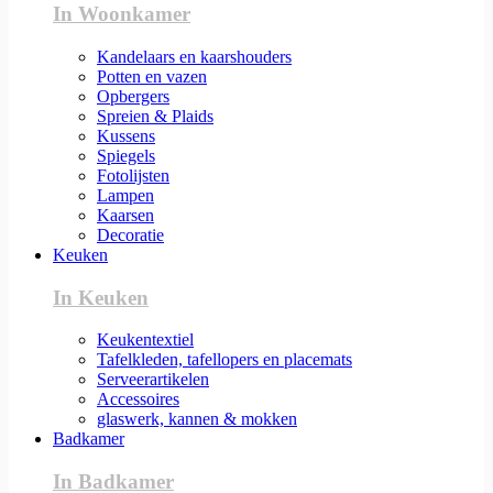
In Woonkamer
Kandelaars en kaarshouders
Potten en vazen
Opbergers
Spreien & Plaids
Kussens
Spiegels
Fotolijsten
Lampen
Kaarsen
Decoratie
Keuken
In Keuken
Keukentextiel
Tafelkleden, tafellopers en placemats
Serveerartikelen
Accessoires
glaswerk, kannen & mokken
Badkamer
In Badkamer