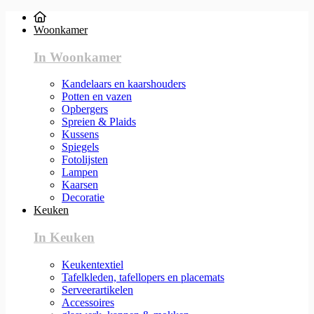
Woonkamer
In Woonkamer
Kandelaars en kaarshouders
Potten en vazen
Opbergers
Spreien & Plaids
Kussens
Spiegels
Fotolijsten
Lampen
Kaarsen
Decoratie
Keuken
In Keuken
Keukentextiel
Tafelkleden, tafellopers en placemats
Serveerartikelen
Accessoires