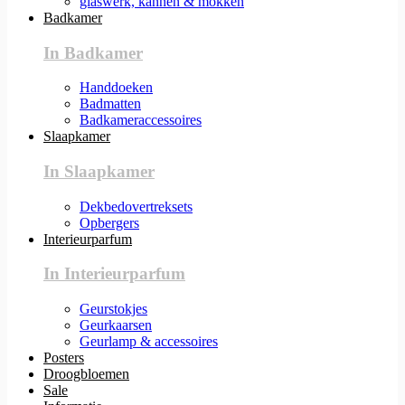
glaswerk, kannen & mokken
Badkamer
In Badkamer
Handdoeken
Badmatten
Badkameraccessoires
Slaapkamer
In Slaapkamer
Dekbedovertreksets
Opbergers
Interieurparfum
In Interieurparfum
Geurstokjes
Geurkaarsen
Geurlamp & accessoires
Posters
Droogbloemen
Sale