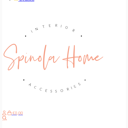
€0,00
Suche