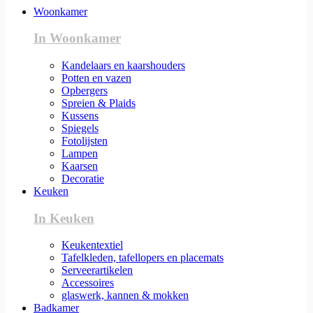
Woonkamer
In Woonkamer
Kandelaars en kaarshouders
Potten en vazen
Opbergers
Spreien & Plaids
Kussens
Spiegels
Fotolijsten
Lampen
Kaarsen
Decoratie
Keuken
In Keuken
Keukentextiel
Tafelkleden, tafellopers en placemats
Serveerartikelen
Accessoires
glaswerk, kannen & mokken
Badkamer