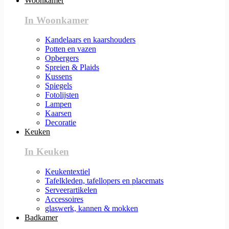
Woonkamer
In Woonkamer
Kandelaars en kaarshouders
Potten en vazen
Opbergers
Spreien & Plaids
Kussens
Spiegels
Fotolijsten
Lampen
Kaarsen
Decoratie
Keuken
In Keuken
Keukentextiel
Tafelkleden, tafellopers en placemats
Serveerartikelen
Accessoires
glaswerk, kannen & mokken
Badkamer