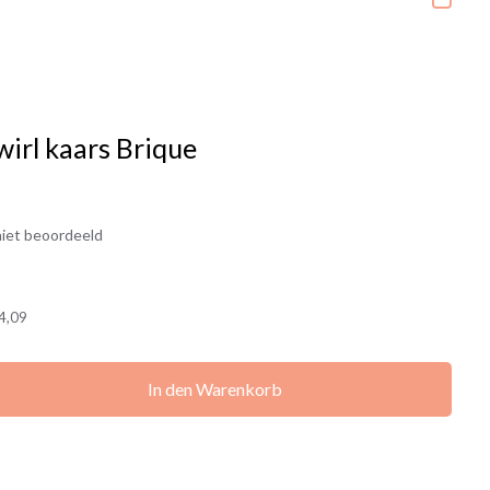
wirl kaars Brique
iet beoordeeld
4,09
In den Warenkorb