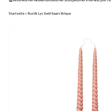
Woonkamer
Keuken
Badkamer
Slaapkamer
Interieurparf
Startseite
»
Rustik Lys Swirl kaars Brique