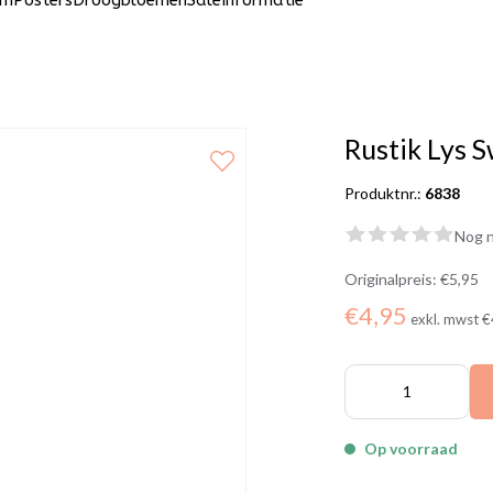
um
Posters
Droogbloemen
Sale
Informatie
Rustik Lys S
Produktnr.:
6838
Nog n
Originalpreis:
€5,95
€4,95
exkl. mwst
€
Op voorraad