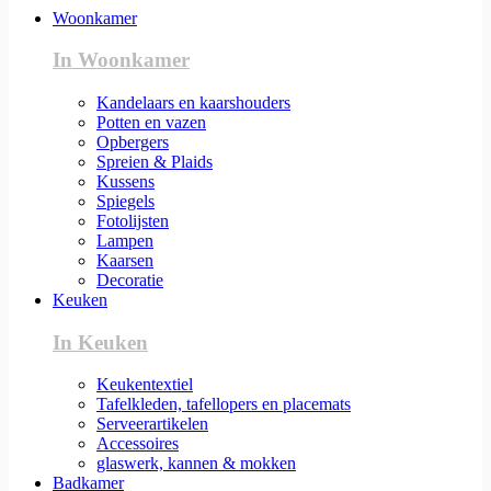
Woonkamer
In Woonkamer
Kandelaars en kaarshouders
Potten en vazen
Opbergers
Spreien & Plaids
Kussens
Spiegels
Fotolijsten
Lampen
Kaarsen
Decoratie
Keuken
In Keuken
Keukentextiel
Tafelkleden, tafellopers en placemats
Serveerartikelen
Accessoires
glaswerk, kannen & mokken
Badkamer