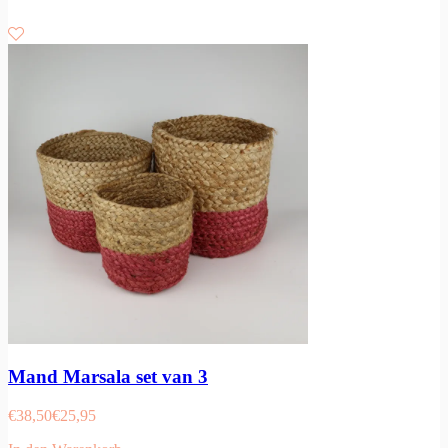
Mand Marsala set van 3
€
38,50
€
25,95