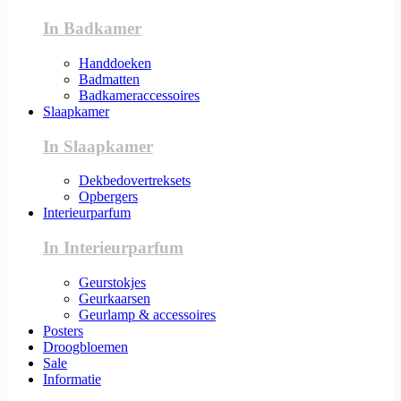
In Badkamer
Handdoeken
Badmatten
Badkameraccessoires
Slaapkamer
In Slaapkamer
Dekbedovertreksets
Opbergers
Interieurparfum
In Interieurparfum
Geurstokjes
Geurkaarsen
Geurlamp & accessoires
Posters
Droogbloemen
Sale
Informatie