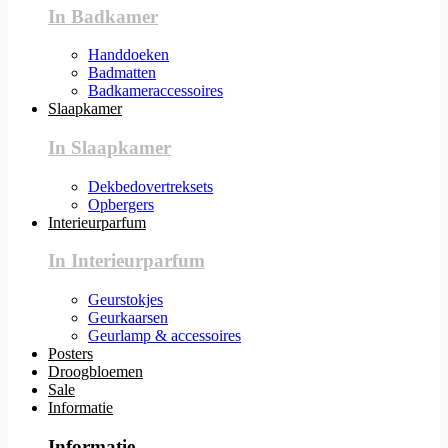
In Badkamer
Handdoeken
Badmatten
Badkameraccessoires
Slaapkamer
In Slaapkamer
Dekbedovertreksets
Opbergers
Interieurparfum
In Interieurparfum
Geurstokjes
Geurkaarsen
Geurlamp & accessoires
Posters
Droogbloemen
Sale
Informatie
Informatie