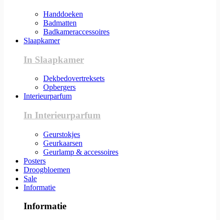
Handdoeken
Badmatten
Badkameraccessoires
Slaapkamer
In Slaapkamer
Dekbedovertreksets
Opbergers
Interieurparfum
In Interieurparfum
Geurstokjes
Geurkaarsen
Geurlamp & accessoires
Posters
Droogbloemen
Sale
Informatie
Informatie