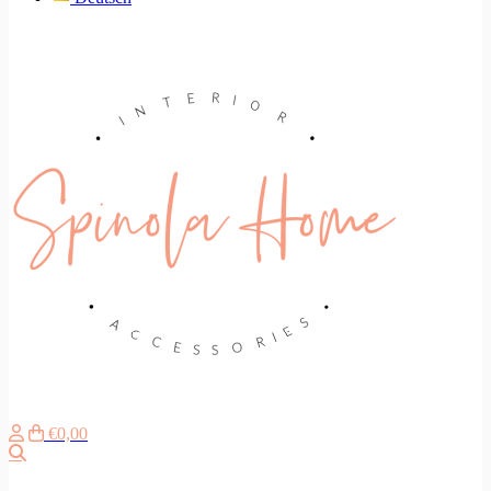
€0,00
Suche