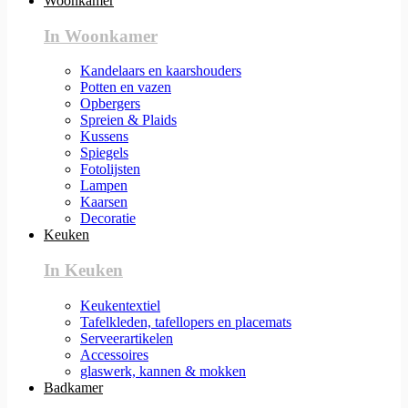
Woonkamer
In Woonkamer
Kandelaars en kaarshouders
Potten en vazen
Opbergers
Spreien & Plaids
Kussens
Spiegels
Fotolijsten
Lampen
Kaarsen
Decoratie
Keuken
In Keuken
Keukentextiel
Tafelkleden, tafellopers en placemats
Serveerartikelen
Accessoires
glaswerk, kannen & mokken
Badkamer