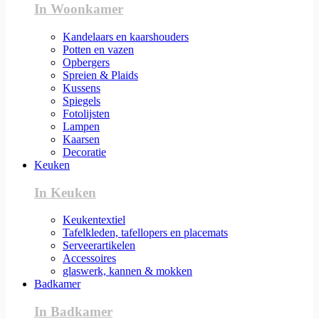
In Woonkamer
Kandelaars en kaarshouders
Potten en vazen
Opbergers
Spreien & Plaids
Kussens
Spiegels
Fotolijsten
Lampen
Kaarsen
Decoratie
Keuken
In Keuken
Keukentextiel
Tafelkleden, tafellopers en placemats
Serveerartikelen
Accessoires
glaswerk, kannen & mokken
Badkamer
In Badkamer