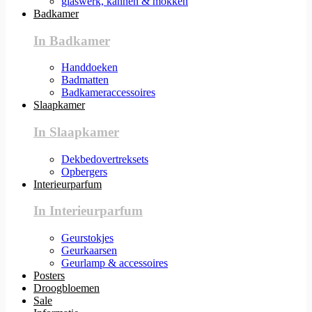
glaswerk, kannen & mokken
Badkamer
In Badkamer
Handdoeken
Badmatten
Badkameraccessoires
Slaapkamer
In Slaapkamer
Dekbedovertreksets
Opbergers
Interieurparfum
In Interieurparfum
Geurstokjes
Geurkaarsen
Geurlamp & accessoires
Posters
Droogbloemen
Sale