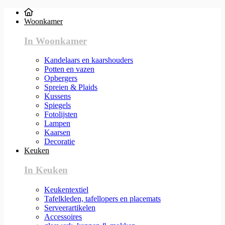
Woonkamer
In Woonkamer
Kandelaars en kaarshouders
Potten en vazen
Opbergers
Spreien & Plaids
Kussens
Spiegels
Fotolijsten
Lampen
Kaarsen
Decoratie
Keuken
In Keuken
Keukentextiel
Tafelkleden, tafellopers en placemats
Serveerartikelen
Accessoires