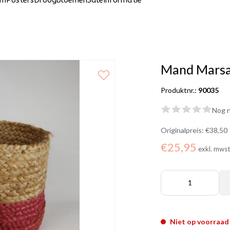
um
Posters
Droogbloemen
Sale
Informatie
Mand Marsal
Produktnr.:
90035
Nog n
Originalpreis:
€38,50
€25,95
exkl. mws
Niet op voorraad