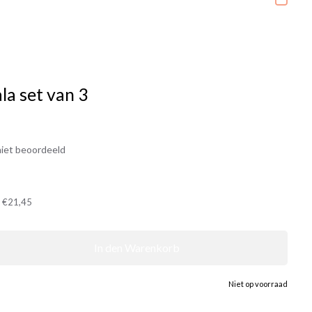
a set van 3
iet beoordeeld
t
€21,45
In den Warenkorb
Niet op voorraad