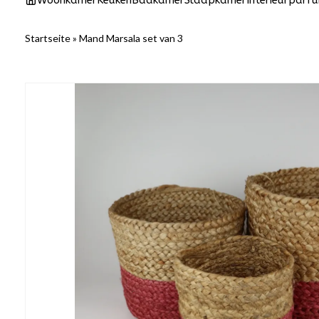
Woonkamer
Keuken
Badkamer
Slaapkamer
Interieurparf
Startseite
»
Mand Marsala set van 3