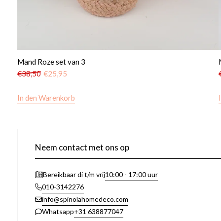
Mand Roze set van 3
€
38,50
€
25,95
In den Warenkorb
Neem contact met ons op
10:00 - 17:00 uur
Bereikbaar di t/m vrij
010-3142276
info@spinolahomedeco.com
+31 638877047
Whatsapp