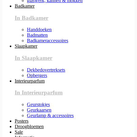
glaswerk, kannen & mokken
Badkamer
In Badkamer
Handdoeken
Badmatten
Badkameraccessoires
Slaapkamer
In Slaapkamer
Dekbedovertreksets
Opbergers
Interieurparfum
In Interieurparfum
Geurstokjes
Geurkaarsen
Geurlamp & accessoires
Posters
Droogbloemen
Sale