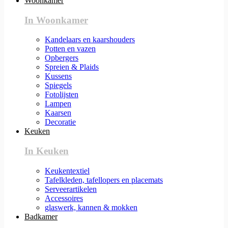
Woonkamer
In Woonkamer
Kandelaars en kaarshouders
Potten en vazen
Opbergers
Spreien & Plaids
Kussens
Spiegels
Fotolijsten
Lampen
Kaarsen
Decoratie
Keuken
In Keuken
Keukentextiel
Tafelkleden, tafellopers en placemats
Serveerartikelen
Accessoires
glaswerk, kannen & mokken
Badkamer