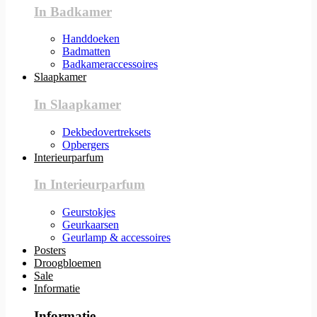
In Badkamer
Handdoeken
Badmatten
Badkameraccessoires
Slaapkamer
In Slaapkamer
Dekbedovertreksets
Opbergers
Interieurparfum
In Interieurparfum
Geurstokjes
Geurkaarsen
Geurlamp & accessoires
Posters
Droogbloemen
Sale
Informatie
Informatie