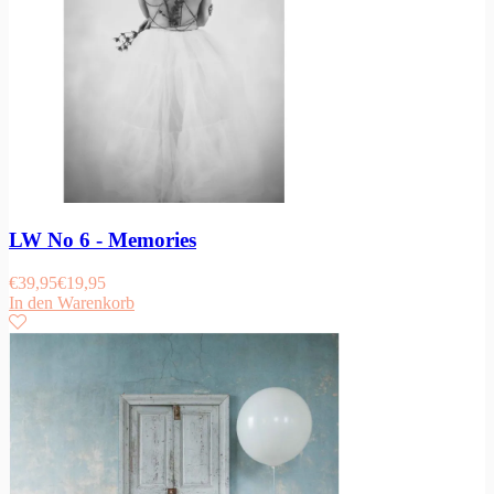
LW No 6 - Memories
€
39,95
€
19,95
In den Warenkorb