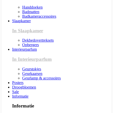
Handdoeken
Badmatten
Badkameraccessoires
Slaapkamer
In Slaapkamer
Dekbedovertreksets
Opbergers
Interieurparfum
In Interieurparfum
Geurstokjes
Geurkaarsen
Geurlamp & accessoires
Posters
Droogbloemen
Sale
Informatie
Informatie