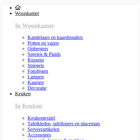
Woonkamer
In Woonkamer
Kandelaars en kaarshouders
Potten en vazen
Opbergers
Spreien & Plaids
Kussens
Spiegels
Fotolijsten
Lampen
Kaarsen
Decoratie
Keuken
In Keuken
Keukentextiel
Tafelkleden, tafellopers en placemats
Serveerartikelen
Accessoires