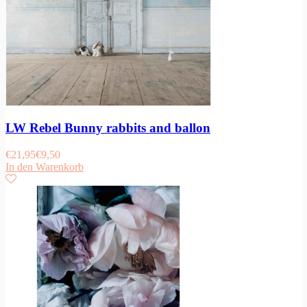
LW Rebel Bunny rabbits and ballon
€
21,95
€
9,50
In den Warenkorb