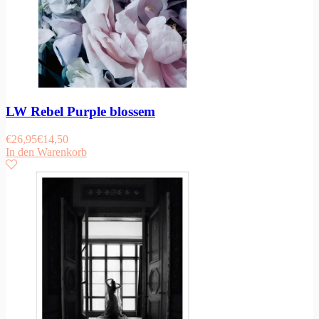
LW Rebel Purple blossem
€
26,95
€
14,50
In den Warenkorb