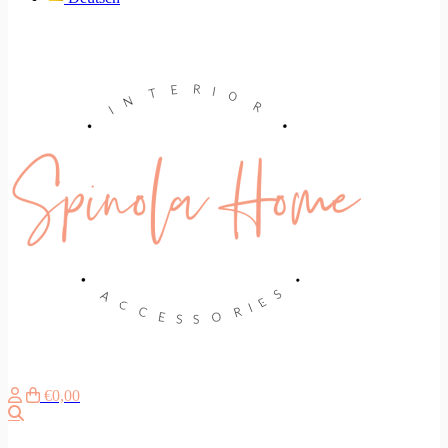
€0,00
Suche