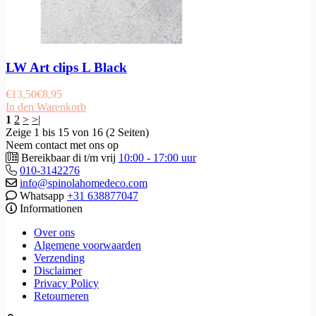
LW Art clips L Black
€
13,50
€
8,95
In den Warenkorb
1
2
>
>|
Zeige 1 bis 15 von 16 (2 Seiten)
Neem contact met ons op
Bereikbaar di t/m vrij
10:00 - 17:00 uur
010-3142276
info@spinolahomedeco.com
Whatsapp
+31 638877047
Informationen
Over ons
Algemene voorwaarden
Verzending
Disclaimer
Privacy Policy
Retourneren