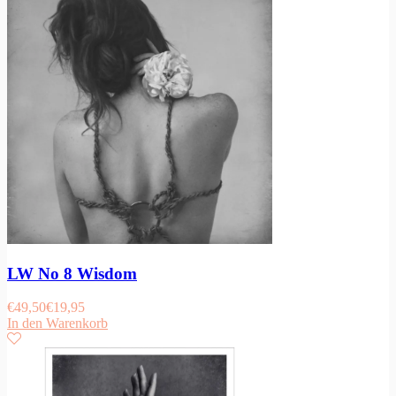
LW No 8 Wisdom
€
49,50
€
19,95
In den Warenkorb