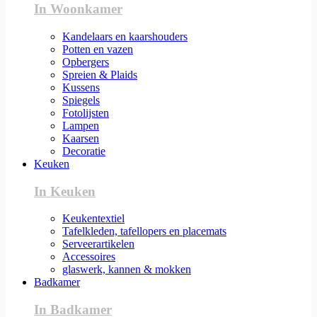
In Woonkamer
Kandelaars en kaarshouders
Potten en vazen
Opbergers
Spreien & Plaids
Kussens
Spiegels
Fotolijsten
Lampen
Kaarsen
Decoratie
Keuken
In Keuken
Keukentextiel
Tafelkleden, tafellopers en placemats
Serveerartikelen
Accessoires
glaswerk, kannen & mokken
Badkamer
In Badkamer