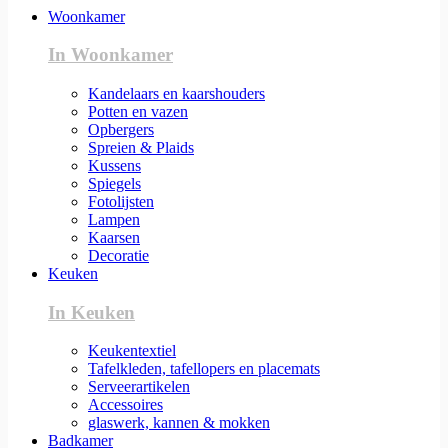
Woonkamer
In Woonkamer
Kandelaars en kaarshouders
Potten en vazen
Opbergers
Spreien & Plaids
Kussens
Spiegels
Fotolijsten
Lampen
Kaarsen
Decoratie
Keuken
In Keuken
Keukentextiel
Tafelkleden, tafellopers en placemats
Serveerartikelen
Accessoires
glaswerk, kannen & mokken
Badkamer