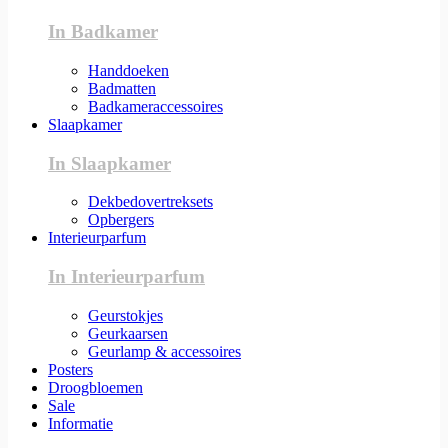
In Badkamer
Handdoeken
Badmatten
Badkameraccessoires
Slaapkamer
In Slaapkamer
Dekbedovertreksets
Opbergers
Interieurparfum
In Interieurparfum
Geurstokjes
Geurkaarsen
Geurlamp & accessoires
Posters
Droogbloemen
Sale
Informatie