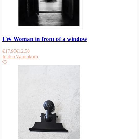
LW Woman in front of a window
€
17,95
€
12,50
In den Warenkorb