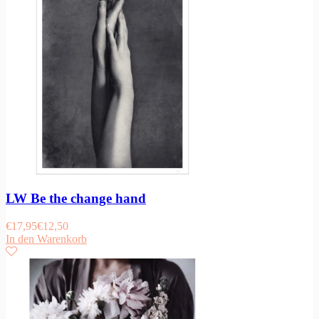
LW Be the change hand
€
17,95
€
12,50
In den Warenkorb