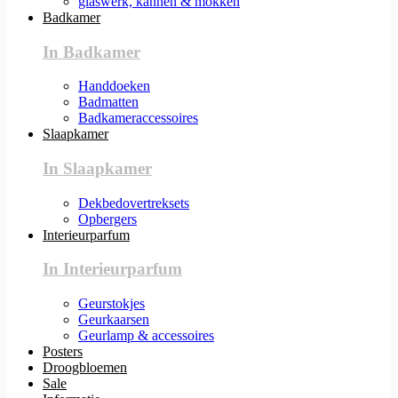
glaswerk, kannen & mokken
Badkamer
In Badkamer
Handdoeken
Badmatten
Badkameraccessoires
Slaapkamer
In Slaapkamer
Dekbedovertreksets
Opbergers
Interieurparfum
In Interieurparfum
Geurstokjes
Geurkaarsen
Geurlamp & accessoires
Posters
Droogbloemen
Sale