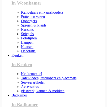
In Woonkamer
Kandelaars en kaarshouders
Potten en vazen
Opbergers
Spreien & Plaids
Kussens
Spiegels
Fotolijsten
Lampen
Kaarsen
Decoratie
Keuken
In Keuken
Keukentextiel
Tafelkleden, tafellopers en placemats
Serveerartikelen
Accessoires
glaswerk, kannen & mokken
Badkamer
In Badkamer