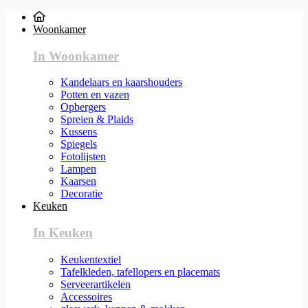
Woonkamer
In Woonkamer
Kandelaars en kaarshouders
Potten en vazen
Opbergers
Spreien & Plaids
Kussens
Spiegels
Fotolijsten
Lampen
Kaarsen
Decoratie
Keuken
In Keuken
Keukentextiel
Tafelkleden, tafellopers en placemats
Serveerartikelen
Accessoires