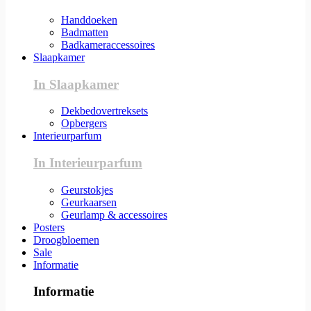
Handdoeken
Badmatten
Badkameraccessoires
Slaapkamer
In Slaapkamer
Dekbedovertreksets
Opbergers
Interieurparfum
In Interieurparfum
Geurstokjes
Geurkaarsen
Geurlamp & accessoires
Posters
Droogbloemen
Sale
Informatie
Informatie