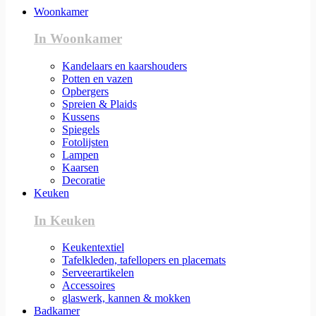
Woonkamer
In Woonkamer
Kandelaars en kaarshouders
Potten en vazen
Opbergers
Spreien & Plaids
Kussens
Spiegels
Fotolijsten
Lampen
Kaarsen
Decoratie
Keuken
In Keuken
Keukentextiel
Tafelkleden, tafellopers en placemats
Serveerartikelen
Accessoires
glaswerk, kannen & mokken
Badkamer