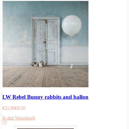
LW Rebel Bunny rabbits and ballon
€
21,95
€
9,50
In den Warenkorb