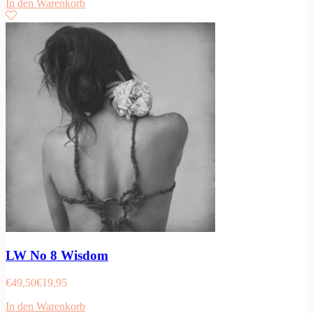
In den Warenkorb
LW No 8 Wisdom
€
49,50
€
19,95
In den Warenkorb