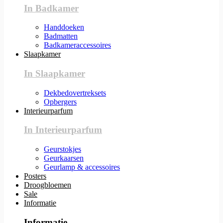
In Badkamer
Handdoeken
Badmatten
Badkameraccessoires
Slaapkamer
In Slaapkamer
Dekbedovertreksets
Opbergers
Interieurparfum
In Interieurparfum
Geurstokjes
Geurkaarsen
Geurlamp & accessoires
Posters
Droogbloemen
Sale
Informatie
Informatie