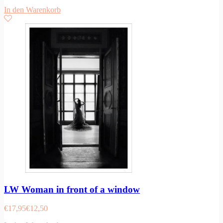
In den Warenkorb
LW Woman in front of a window
€
17,95
€
12,50