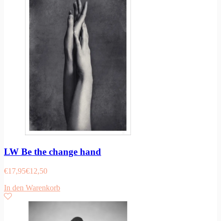
LW Be the change hand
€
17,95
€
12,50
In den Warenkorb