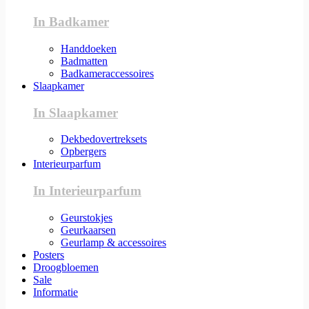
In Badkamer
Handdoeken
Badmatten
Badkameraccessoires
Slaapkamer
In Slaapkamer
Dekbedovertreksets
Opbergers
Interieurparfum
In Interieurparfum
Geurstokjes
Geurkaarsen
Geurlamp & accessoires
Posters
Droogbloemen
Sale
Informatie