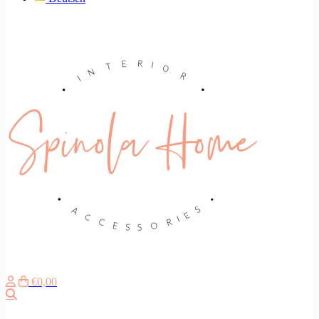
€0,00
Suche