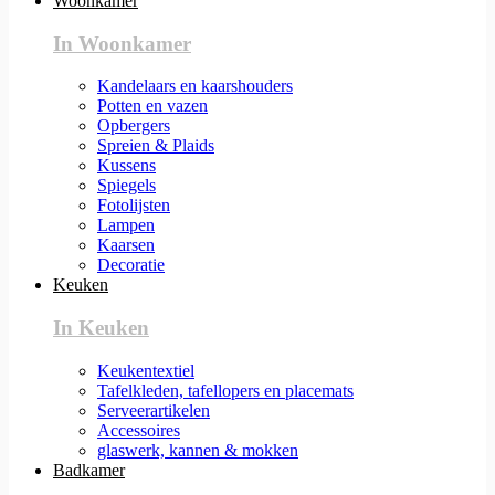
Woonkamer
In Woonkamer
Kandelaars en kaarshouders
Potten en vazen
Opbergers
Spreien & Plaids
Kussens
Spiegels
Fotolijsten
Lampen
Kaarsen
Decoratie
Keuken
In Keuken
Keukentextiel
Tafelkleden, tafellopers en placemats
Serveerartikelen
Accessoires
glaswerk, kannen & mokken
Badkamer