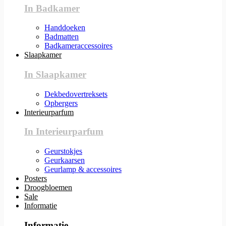
In Badkamer
Handdoeken
Badmatten
Badkameraccessoires
Slaapkamer
In Slaapkamer
Dekbedovertreksets
Opbergers
Interieurparfum
In Interieurparfum
Geurstokjes
Geurkaarsen
Geurlamp & accessoires
Posters
Droogbloemen
Sale
Informatie
Informatie