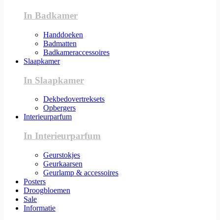
In Badkamer
Handdoeken
Badmatten
Badkameraccessoires
Slaapkamer
In Slaapkamer
Dekbedovertreksets
Opbergers
Interieurparfum
In Interieurparfum
Geurstokjes
Geurkaarsen
Geurlamp & accessoires
Posters
Droogbloemen
Sale
Informatie