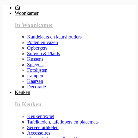
Woonkamer
In Woonkamer
Kandelaars en kaarshouders
Potten en vazen
Opbergers
Spreien & Plaids
Kussens
Spiegels
Fotolijsten
Lampen
Kaarsen
Decoratie
Keuken
In Keuken
Keukentextiel
Tafelkleden, tafellopers en placemats
Serveerartikelen
Accessoires