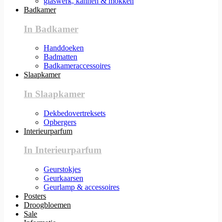
glaswerk, kannen & mokken
Badkamer
In Badkamer
Handdoeken
Badmatten
Badkameraccessoires
Slaapkamer
In Slaapkamer
Dekbedovertreksets
Opbergers
Interieurparfum
In Interieurparfum
Geurstokjes
Geurkaarsen
Geurlamp & accessoires
Posters
Droogbloemen
Sale