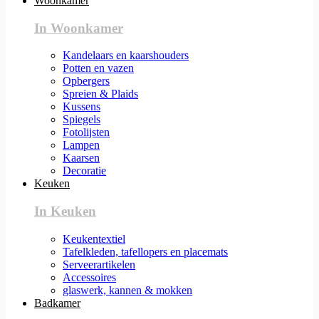
Woonkamer
In Woonkamer
Kandelaars en kaarshouders
Potten en vazen
Opbergers
Spreien & Plaids
Kussens
Spiegels
Fotolijsten
Lampen
Kaarsen
Decoratie
Keuken
In Keuken
Keukentextiel
Tafelkleden, tafellopers en placemats
Serveerartikelen
Accessoires
glaswerk, kannen & mokken
Badkamer