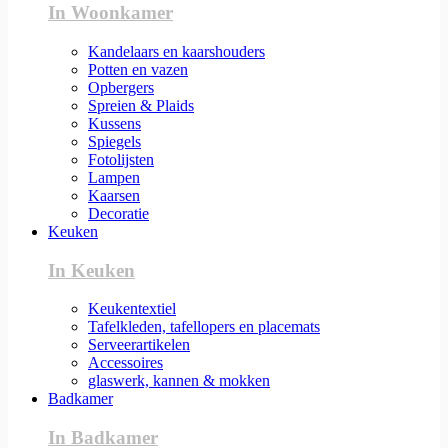
In Woonkamer
Kandelaars en kaarshouders
Potten en vazen
Opbergers
Spreien & Plaids
Kussens
Spiegels
Fotolijsten
Lampen
Kaarsen
Decoratie
Keuken
In Keuken
Keukentextiel
Tafelkleden, tafellopers en placemats
Serveerartikelen
Accessoires
glaswerk, kannen & mokken
Badkamer
In Badkamer