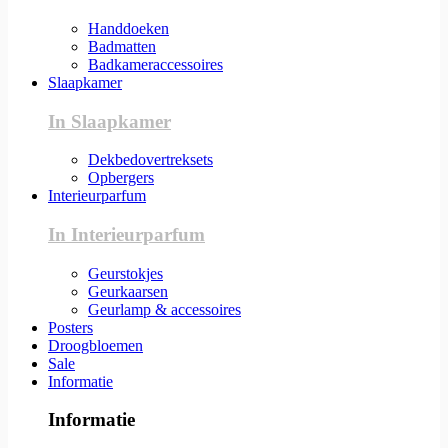
Handdoeken
Badmatten
Badkameraccessoires
Slaapkamer
In Slaapkamer
Dekbedovertreksets
Opbergers
Interieurparfum
In Interieurparfum
Geurstokjes
Geurkaarsen
Geurlamp & accessoires
Posters
Droogbloemen
Sale
Informatie
Informatie