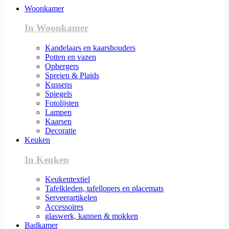
Woonkamer
In Woonkamer
Kandelaars en kaarshouders
Potten en vazen
Opbergers
Spreien & Plaids
Kussens
Spiegels
Fotolijsten
Lampen
Kaarsen
Decoratie
Keuken
In Keuken
Keukentextiel
Tafelkleden, tafellopers en placemats
Serveerartikelen
Accessoires
glaswerk, kannen & mokken
Badkamer