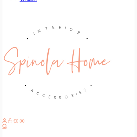
€0,00
Suche