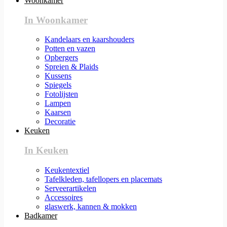
Woonkamer
In Woonkamer
Kandelaars en kaarshouders
Potten en vazen
Opbergers
Spreien & Plaids
Kussens
Spiegels
Fotolijsten
Lampen
Kaarsen
Decoratie
Keuken
In Keuken
Keukentextiel
Tafelkleden, tafellopers en placemats
Serveerartikelen
Accessoires
glaswerk, kannen & mokken
Badkamer