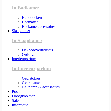
In Badkamer
Handdoeken
Badmatten
Badkameraccessoires
Slaapkamer
In Slaapkamer
Dekbedovertreksets
Opbergers
Interieurparfum
In Interieurparfum
Geurstokjes
Geurkaarsen
Geurlamp & accessoires
Posters
Droogbloemen
Sale
Informatie