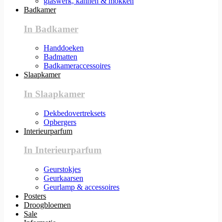
glaswerk, kannen & mokken
Badkamer
In Badkamer
Handdoeken
Badmatten
Badkameraccessoires
Slaapkamer
In Slaapkamer
Dekbedovertreksets
Opbergers
Interieurparfum
In Interieurparfum
Geurstokjes
Geurkaarsen
Geurlamp & accessoires
Posters
Droogbloemen
Sale