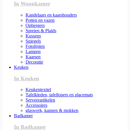
In Woonkamer
Kandelaars en kaarshouders
Potten en vazen
Opbergers
Spreien & Plaids
Kussens
Spiegels
Fotolijsten
Lampen
Kaarsen
Decoratie
Keuken
In Keuken
Keukentextiel
Tafelkleden, tafellopers en placemats
Serveerartikelen
Accessoires
glaswerk, kannen & mokken
Badkamer
In Badkamer