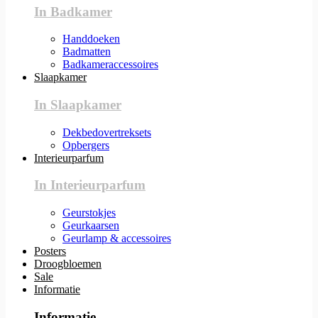
In Badkamer
Handdoeken
Badmatten
Badkameraccessoires
Slaapkamer
In Slaapkamer
Dekbedovertreksets
Opbergers
Interieurparfum
In Interieurparfum
Geurstokjes
Geurkaarsen
Geurlamp & accessoires
Posters
Droogbloemen
Sale
Informatie
Informatie