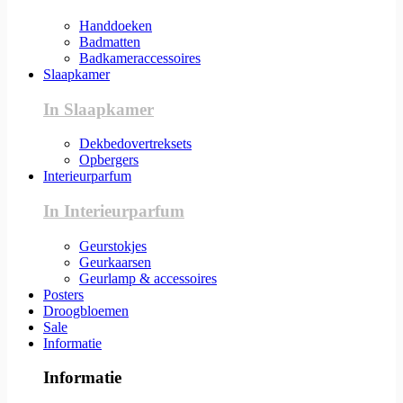
Handdoeken
Badmatten
Badkameraccessoires
Slaapkamer
In Slaapkamer
Dekbedovertreksets
Opbergers
Interieurparfum
In Interieurparfum
Geurstokjes
Geurkaarsen
Geurlamp & accessoires
Posters
Droogbloemen
Sale
Informatie
Informatie