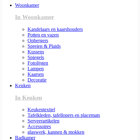
Woonkamer
In Woonkamer
Kandelaars en kaarshouders
Potten en vazen
Opbergers
Spreien & Plaids
Kussens
Spiegels
Fotolijsten
Lampen
Kaarsen
Decoratie
Keuken
In Keuken
Keukentextiel
Tafelkleden, tafellopers en placemats
Serveerartikelen
Accessoires
glaswerk, kannen & mokken
Badkamer