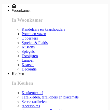
Woonkamer
In Woonkamer
Kandelaars en kaarshouders
Potten en vazen
Opbergers
Spreien & Plaids
Kussens
Spiegels
Fotolijsten
Lampen
Kaarsen
Decoratie
Keuken
In Keuken
Keukentextiel
Tafelkleden, tafellopers en placemats
Serveerartikelen
Accessoires