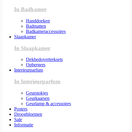
In Badkamer
Handdoeken
Badmatten
Badkameraccessoires
Slaapkamer
In Slaapkamer
Dekbedovertreksets
Opbergers
Interieurparfum
In Interieurparfum
Geurstokjes
Geurkaarsen
Geurlamp & accessoires
Posters
Droogbloemen
Sale
Informatie