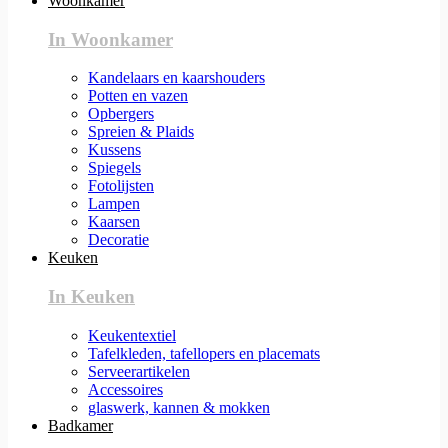
Woonkamer
In Woonkamer
Kandelaars en kaarshouders
Potten en vazen
Opbergers
Spreien & Plaids
Kussens
Spiegels
Fotolijsten
Lampen
Kaarsen
Decoratie
Keuken
In Keuken
Keukentextiel
Tafelkleden, tafellopers en placemats
Serveerartikelen
Accessoires
glaswerk, kannen & mokken
Badkamer