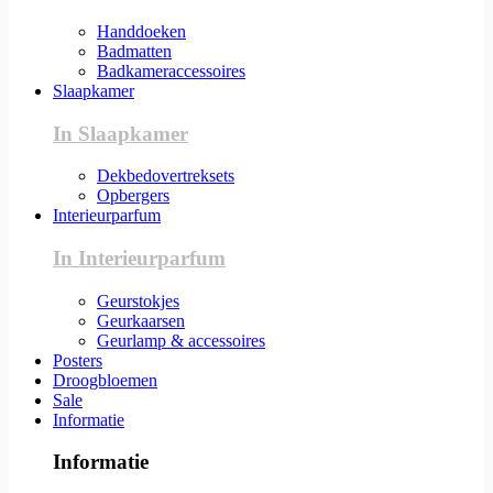
Handdoeken
Badmatten
Badkameraccessoires
Slaapkamer
In Slaapkamer
Dekbedovertreksets
Opbergers
Interieurparfum
In Interieurparfum
Geurstokjes
Geurkaarsen
Geurlamp & accessoires
Posters
Droogbloemen
Sale
Informatie
Informatie