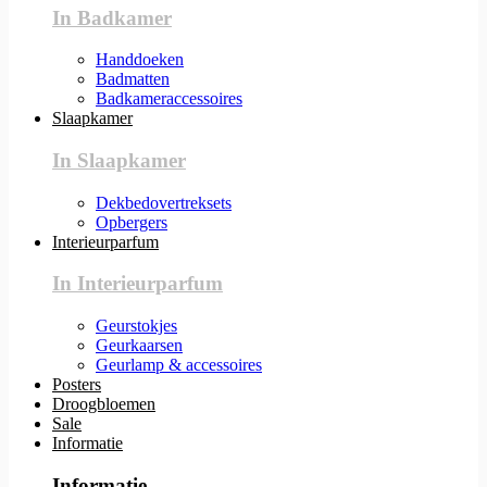
In Badkamer
Handdoeken
Badmatten
Badkameraccessoires
Slaapkamer
In Slaapkamer
Dekbedovertreksets
Opbergers
Interieurparfum
In Interieurparfum
Geurstokjes
Geurkaarsen
Geurlamp & accessoires
Posters
Droogbloemen
Sale
Informatie
Informatie