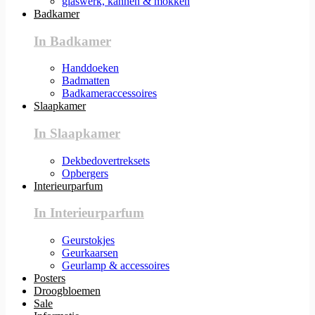
glaswerk, kannen & mokken
Badkamer
In Badkamer
Handdoeken
Badmatten
Badkameraccessoires
Slaapkamer
In Slaapkamer
Dekbedovertreksets
Opbergers
Interieurparfum
In Interieurparfum
Geurstokjes
Geurkaarsen
Geurlamp & accessoires
Posters
Droogbloemen
Sale