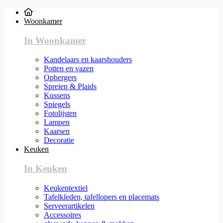
Woonkamer
In Woonkamer
Kandelaars en kaarshouders
Potten en vazen
Opbergers
Spreien & Plaids
Kussens
Spiegels
Fotolijsten
Lampen
Kaarsen
Decoratie
Keuken
In Keuken
Keukentextiel
Tafelkleden, tafellopers en placemats
Serveerartikelen
Accessoires