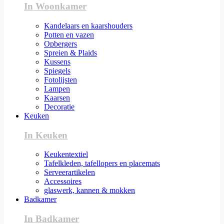
In Woonkamer
Kandelaars en kaarshouders
Potten en vazen
Opbergers
Spreien & Plaids
Kussens
Spiegels
Fotolijsten
Lampen
Kaarsen
Decoratie
Keuken
In Keuken
Keukentextiel
Tafelkleden, tafellopers en placemats
Serveerartikelen
Accessoires
glaswerk, kannen & mokken
Badkamer
In Badkamer