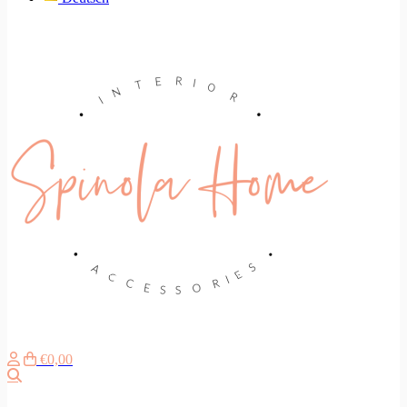
€0,00
Suche