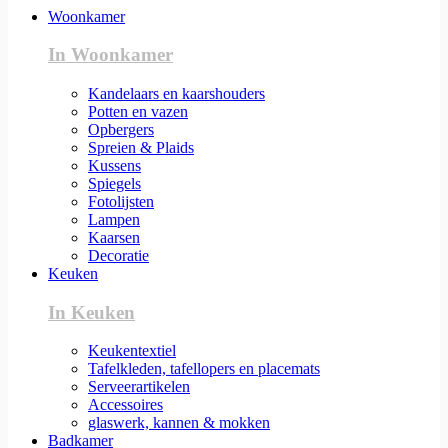
Woonkamer
In Woonkamer
Kandelaars en kaarshouders
Potten en vazen
Opbergers
Spreien & Plaids
Kussens
Spiegels
Fotolijsten
Lampen
Kaarsen
Decoratie
Keuken
In Keuken
Keukentextiel
Tafelkleden, tafellopers en placemats
Serveerartikelen
Accessoires
glaswerk, kannen & mokken
Badkamer