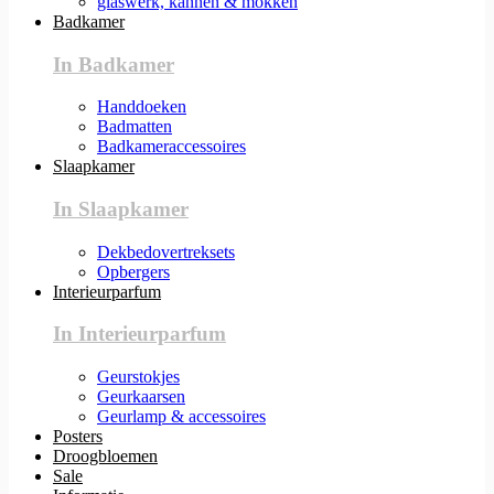
glaswerk, kannen & mokken
Badkamer
In Badkamer
Handdoeken
Badmatten
Badkameraccessoires
Slaapkamer
In Slaapkamer
Dekbedovertreksets
Opbergers
Interieurparfum
In Interieurparfum
Geurstokjes
Geurkaarsen
Geurlamp & accessoires
Posters
Droogbloemen
Sale