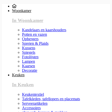
Woonkamer
In Woonkamer
Kandelaars en kaarshouders
Potten en vazen
Opbergers
Spreien & Plaids
Kussens
Spiegels
Fotolijsten
Lampen
Kaarsen
Decoratie
Keuken
In Keuken
Keukentextiel
Tafelkleden, tafellopers en placemats
Serveerartikelen
Accessoires