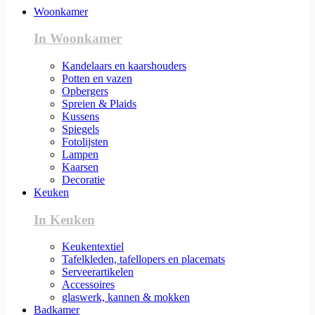
Woonkamer
In Woonkamer
Kandelaars en kaarshouders
Potten en vazen
Opbergers
Spreien & Plaids
Kussens
Spiegels
Fotolijsten
Lampen
Kaarsen
Decoratie
Keuken
In Keuken
Keukentextiel
Tafelkleden, tafellopers en placemats
Serveerartikelen
Accessoires
glaswerk, kannen & mokken
Badkamer