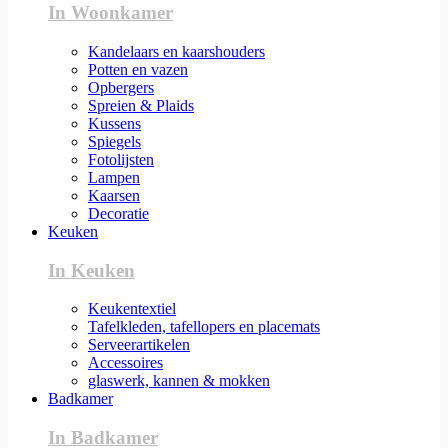
In Woonkamer
Kandelaars en kaarshouders
Potten en vazen
Opbergers
Spreien & Plaids
Kussens
Spiegels
Fotolijsten
Lampen
Kaarsen
Decoratie
Keuken
In Keuken
Keukentextiel
Tafelkleden, tafellopers en placemats
Serveerartikelen
Accessoires
glaswerk, kannen & mokken
Badkamer
In Badkamer