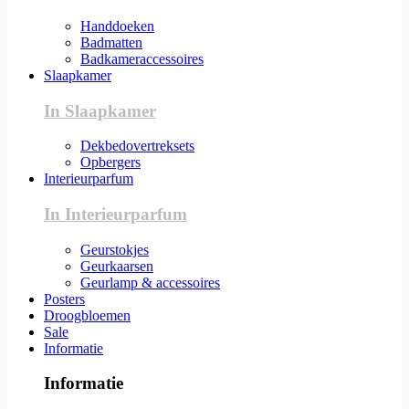
Handdoeken
Badmatten
Badkameraccessoires
Slaapkamer
In Slaapkamer
Dekbedovertreksets
Opbergers
Interieurparfum
In Interieurparfum
Geurstokjes
Geurkaarsen
Geurlamp & accessoires
Posters
Droogbloemen
Sale
Informatie
Informatie