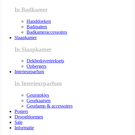
In Badkamer
Handdoeken
Badmatten
Badkameraccessoires
Slaapkamer
In Slaapkamer
Dekbedovertreksets
Opbergers
Interieurparfum
In Interieurparfum
Geurstokjes
Geurkaarsen
Geurlamp & accessoires
Posters
Droogbloemen
Sale
Informatie