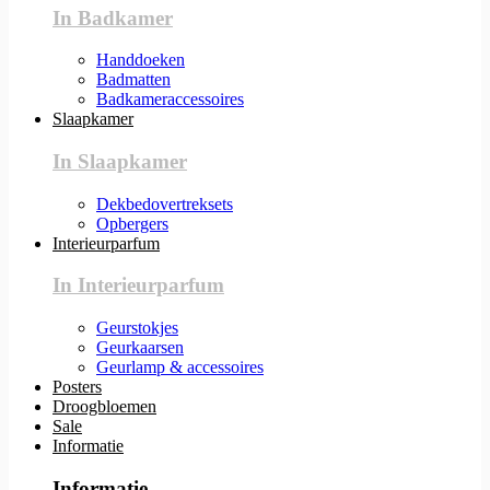
In Badkamer
Handdoeken
Badmatten
Badkameraccessoires
Slaapkamer
In Slaapkamer
Dekbedovertreksets
Opbergers
Interieurparfum
In Interieurparfum
Geurstokjes
Geurkaarsen
Geurlamp & accessoires
Posters
Droogbloemen
Sale
Informatie
Informatie