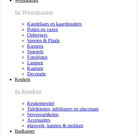
Woonkamer
In Woonkamer
Kandelaars en kaarshouders
Potten en vazen
Opbergers
Spreien & Plaids
Kussens
Spiegels
Fotolijsten
Lampen
Kaarsen
Decoratie
Keuken
In Keuken
Keukentextiel
Tafelkleden, tafellopers en placemats
Serveerartikelen
Accessoires
glaswerk, kannen & mokken
Badkamer