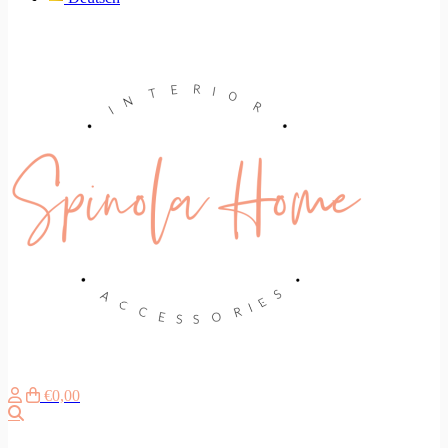
€0,00
Suche