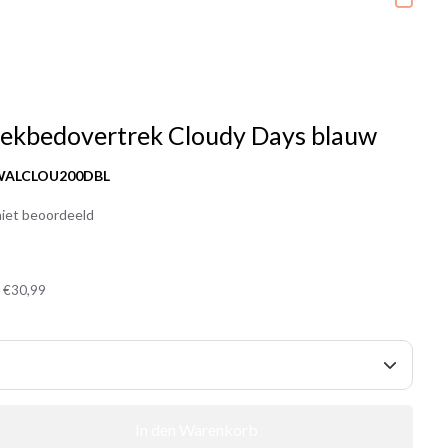
dekbedovertrek Cloudy Days blauw
WALCLOU200DBL
iet beoordeeld
t
€30,99
In den Warenkorb