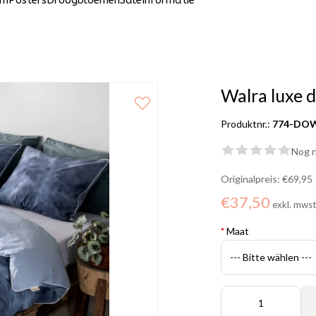
um
Posters
Droogbloemen
Sale
Informatie
Walra luxe 
Produktnr.:
774-DO
Nog n
Originalpreis:
€69,95
€37,50
exkl. mws
*
Maat