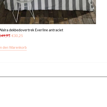
Walra dekbedovertrek Everline antraciet
€
49,95
€
30,25
In den Warenkorb