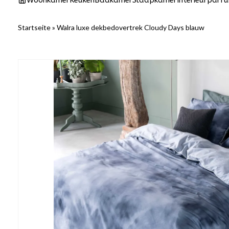
Woonkamer
Keuken
Badkamer
Slaapkamer
Interieurparf
Startseite
»
Walra luxe dekbedovertrek Cloudy Days blauw