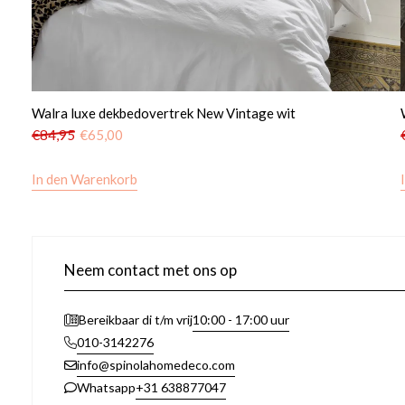
Walra luxe dekbedovertrek New Vintage wit
€
84,95
€
65,00
In den Warenkorb
Neem contact met ons op
10:00 - 17:00 uur
Bereikbaar di t/m vrij
010-3142276
info@spinolahomedeco.com
+31 638877047
Whatsapp