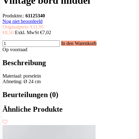
Vintage bord middel
Produktnr.:
61125340
Nog niet beoordeeld
Originalpreis:
€11,95
€8,50
Exkl. MwSt
€7,02
In den Warenkorb
Op voorraad
Beschreibung
Materiaal: porselein
Afmeting: Ø 24 cm
Beurteilungen (0)
Ähnliche Produkte