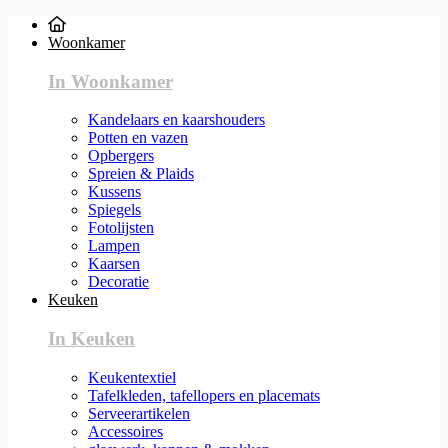
Woonkamer
In Woonkamer
Kandelaars en kaarshouders
Potten en vazen
Opbergers
Spreien & Plaids
Kussens
Spiegels
Fotolijsten
Lampen
Kaarsen
Decoratie
Keuken
In Keuken
Keukentextiel
Tafelkleden, tafellopers en placemats
Serveerartikelen
Accessoires