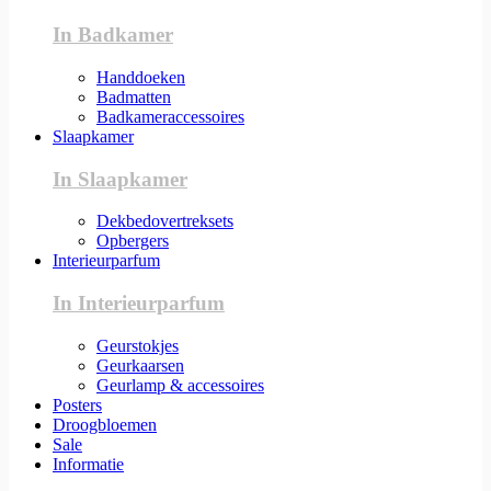
In Badkamer
Handdoeken
Badmatten
Badkameraccessoires
Slaapkamer
In Slaapkamer
Dekbedovertreksets
Opbergers
Interieurparfum
In Interieurparfum
Geurstokjes
Geurkaarsen
Geurlamp & accessoires
Posters
Droogbloemen
Sale
Informatie