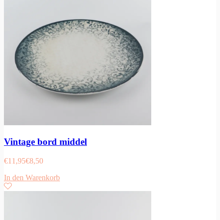
Vintage bord middel
€
11,95
€
8,50
In den Warenkorb