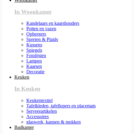
Woonkamer
In Woonkamer
Kandelaars en kaarshouders
Potten en vazen
Opbergers
Spreien & Plaids
Kussens
Spiegels
Fotolijsten
Lampen
Kaarsen
Decoratie
Keuken
In Keuken
Keukentextiel
Tafelkleden, tafellopers en placemats
Serveerartikelen
Accessoires
glaswerk, kannen & mokken
Badkamer