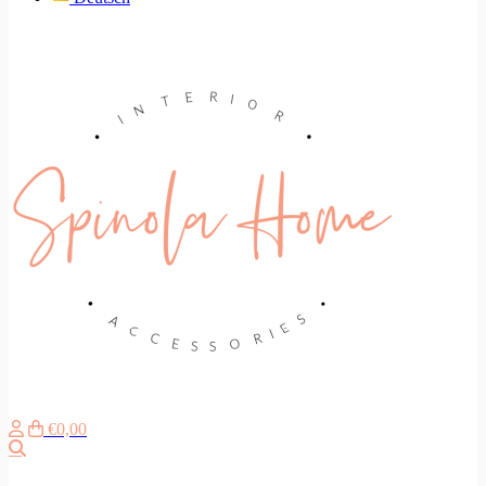
€0,00
Suche