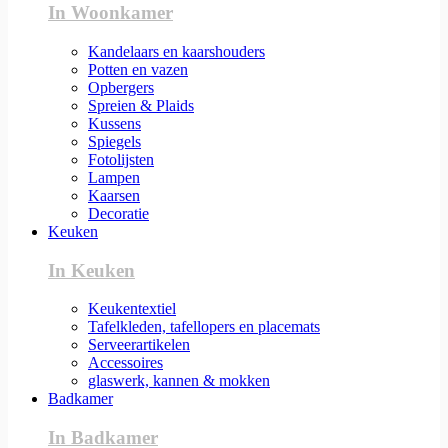
In Woonkamer
Kandelaars en kaarshouders
Potten en vazen
Opbergers
Spreien & Plaids
Kussens
Spiegels
Fotolijsten
Lampen
Kaarsen
Decoratie
Keuken
In Keuken
Keukentextiel
Tafelkleden, tafellopers en placemats
Serveerartikelen
Accessoires
glaswerk, kannen & mokken
Badkamer
In Badkamer