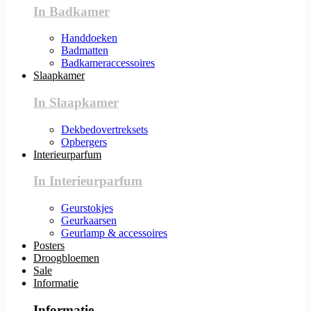
In Badkamer
Handdoeken
Badmatten
Badkameraccessoires
Slaapkamer
In Slaapkamer
Dekbedovertreksets
Opbergers
Interieurparfum
In Interieurparfum
Geurstokjes
Geurkaarsen
Geurlamp & accessoires
Posters
Droogbloemen
Sale
Informatie
Informatie