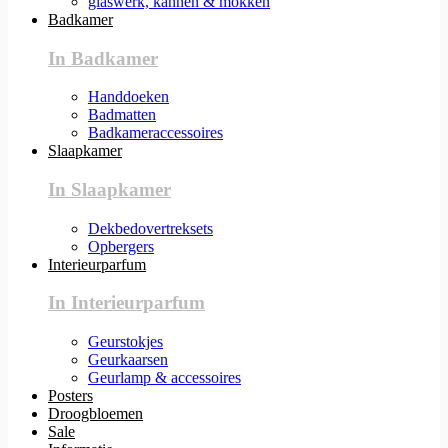
glaswerk, kannen & mokken
Badkamer
In Badkamer
Handdoeken
Badmatten
Badkameraccessoires
Slaapkamer
In Slaapkamer
Dekbedovertreksets
Opbergers
Interieurparfum
In Interieurparfum
Geurstokjes
Geurkaarsen
Geurlamp & accessoires
Posters
Droogbloemen
Sale