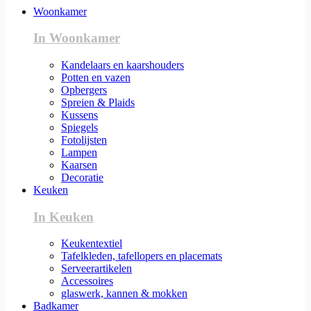
Woonkamer
In Woonkamer
Kandelaars en kaarshouders
Potten en vazen
Opbergers
Spreien & Plaids
Kussens
Spiegels
Fotolijsten
Lampen
Kaarsen
Decoratie
Keuken
In Keuken
Keukentextiel
Tafelkleden, tafellopers en placemats
Serveerartikelen
Accessoires
glaswerk, kannen & mokken
Badkamer