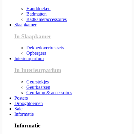
Handdoeken
Badmatten
Badkameraccessoires
Slaapkamer
In Slaapkamer
Dekbedovertreksets
Opbergers
Interieurparfum
In Interieurparfum
Geurstokjes
Geurkaarsen
Geurlamp & accessoires
Posters
Droogbloemen
Sale
Informatie
Informatie