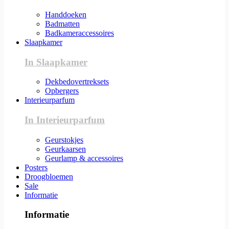
Handdoeken
Badmatten
Badkameraccessoires
Slaapkamer
In Slaapkamer
Dekbedovertreksets
Opbergers
Interieurparfum
In Interieurparfum
Geurstokjes
Geurkaarsen
Geurlamp & accessoires
Posters
Droogbloemen
Sale
Informatie
Informatie