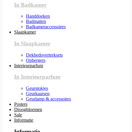
In Badkamer
Handdoeken
Badmatten
Badkameraccessoires
Slaapkamer
In Slaapkamer
Dekbedovertreksets
Opbergers
Interieurparfum
In Interieurparfum
Geurstokjes
Geurkaarsen
Geurlamp & accessoires
Posters
Droogbloemen
Sale
Informatie
Informatie