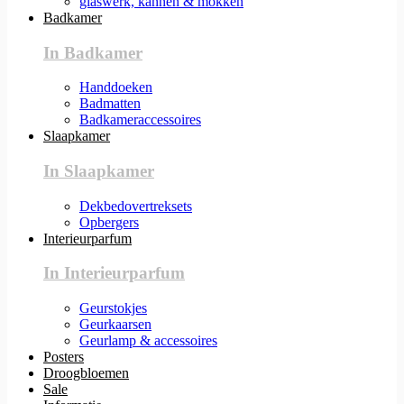
glaswerk, kannen & mokken
Badkamer
In Badkamer
Handdoeken
Badmatten
Badkameraccessoires
Slaapkamer
In Slaapkamer
Dekbedovertreksets
Opbergers
Interieurparfum
In Interieurparfum
Geurstokjes
Geurkaarsen
Geurlamp & accessoires
Posters
Droogbloemen
Sale