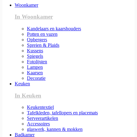
Woonkamer
In Woonkamer
Kandelaars en kaarshouders
Potten en vazen
Opbergers
Spreien & Plaids
Kussens
Spiegels
Fotolijsten
Lampen
Kaarsen
Decoratie
Keuken
In Keuken
Keukentextiel
Tafelkleden, tafellopers en placemats
Serveerartikelen
Accessoires
glaswerk, kannen & mokken
Badkamer