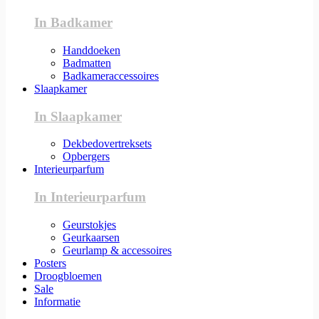
In Badkamer
Handdoeken
Badmatten
Badkameraccessoires
Slaapkamer
In Slaapkamer
Dekbedovertreksets
Opbergers
Interieurparfum
In Interieurparfum
Geurstokjes
Geurkaarsen
Geurlamp & accessoires
Posters
Droogbloemen
Sale
Informatie