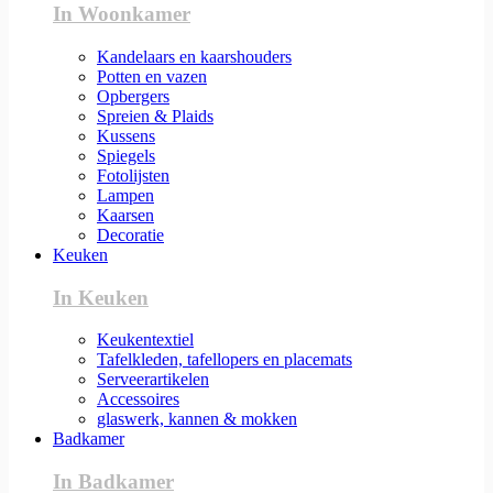
In Woonkamer
Kandelaars en kaarshouders
Potten en vazen
Opbergers
Spreien & Plaids
Kussens
Spiegels
Fotolijsten
Lampen
Kaarsen
Decoratie
Keuken
In Keuken
Keukentextiel
Tafelkleden, tafellopers en placemats
Serveerartikelen
Accessoires
glaswerk, kannen & mokken
Badkamer
In Badkamer