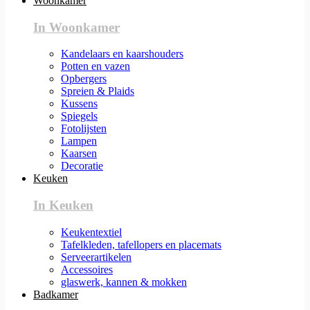
Woonkamer
In Woonkamer
Kandelaars en kaarshouders
Potten en vazen
Opbergers
Spreien & Plaids
Kussens
Spiegels
Fotolijsten
Lampen
Kaarsen
Decoratie
Keuken
In Keuken
Keukentextiel
Tafelkleden, tafellopers en placemats
Serveerartikelen
Accessoires
glaswerk, kannen & mokken
Badkamer