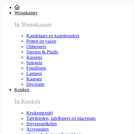
Woonkamer
In Woonkamer
Kandelaars en kaarshouders
Potten en vazen
Opbergers
Spreien & Plaids
Kussens
Spiegels
Fotolijsten
Lampen
Kaarsen
Decoratie
Keuken
In Keuken
Keukentextiel
Tafelkleden, tafellopers en placemats
Serveerartikelen
Accessoires