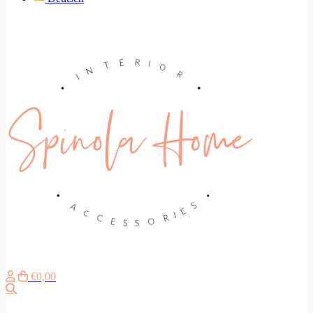
€0,00
Suche