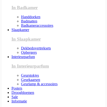
In Badkamer
Handdoeken
Badmatten
Badkameraccessoires
Slaapkamer
In Slaapkamer
Dekbedovertreksets
Opbergers
Interieurparfum
In Interieurparfum
Geurstokjes
Geurkaarsen
Geurlamp & accessoires
Posters
Droogbloemen
Sale
Informatie