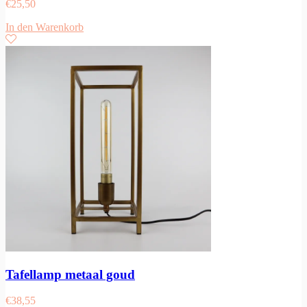
€
25,50
In den Warenkorb
Tafellamp metaal goud
€
38,55