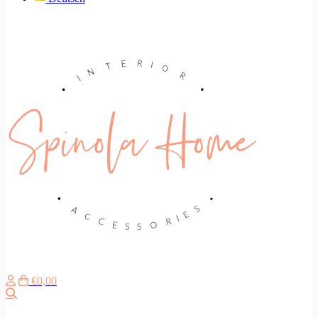
€0,00
Suche