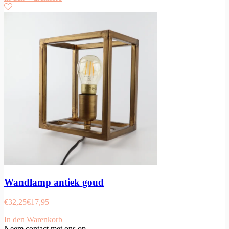
Wandlamp antiek goud
€
32,25
€
17,95
In den Warenkorb
Neem contact met ons op