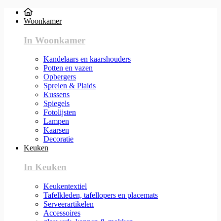
Woonkamer
In Woonkamer
Kandelaars en kaarshouders
Potten en vazen
Opbergers
Spreien & Plaids
Kussens
Spiegels
Fotolijsten
Lampen
Kaarsen
Decoratie
Keuken
In Keuken
Keukentextiel
Tafelkleden, tafellopers en placemats
Serveerartikelen
Accessoires