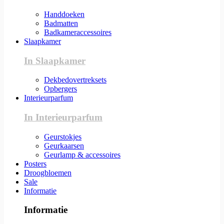
Handdoeken
Badmatten
Badkameraccessoires
Slaapkamer
In Slaapkamer
Dekbedovertreksets
Opbergers
Interieurparfum
In Interieurparfum
Geurstokjes
Geurkaarsen
Geurlamp & accessoires
Posters
Droogbloemen
Sale
Informatie
Informatie