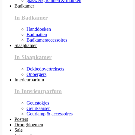
glaswerk, kannen & mokken
Badkamer
In Badkamer
Handdoeken
Badmatten
Badkameraccessoires
Slaapkamer
In Slaapkamer
Dekbedovertreksets
Opbergers
Interieurparfum
In Interieurparfum
Geurstokjes
Geurkaarsen
Geurlamp & accessoires
Posters
Droogbloemen
Sale