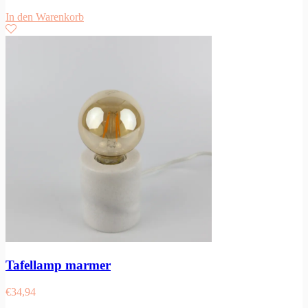
In den Warenkorb
Tafellamp marmer
€
34,94