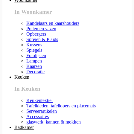
Woonkamer
In Woonkamer
Kandelaars en kaarshouders
Potten en vazen
Opbergers
Spreien & Plaids
Kussens
Spiegels
Fotolijsten
Lampen
Kaarsen
Decoratie
Keuken
In Keuken
Keukentextiel
Tafelkleden, tafellopers en placemats
Serveerartikelen
Accessoires
glaswerk, kannen & mokken
Badkamer