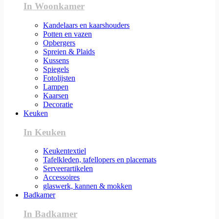
In Woonkamer
Kandelaars en kaarshouders
Potten en vazen
Opbergers
Spreien & Plaids
Kussens
Spiegels
Fotolijsten
Lampen
Kaarsen
Decoratie
Keuken
In Keuken
Keukentextiel
Tafelkleden, tafellopers en placemats
Serveerartikelen
Accessoires
glaswerk, kannen & mokken
Badkamer
In Badkamer