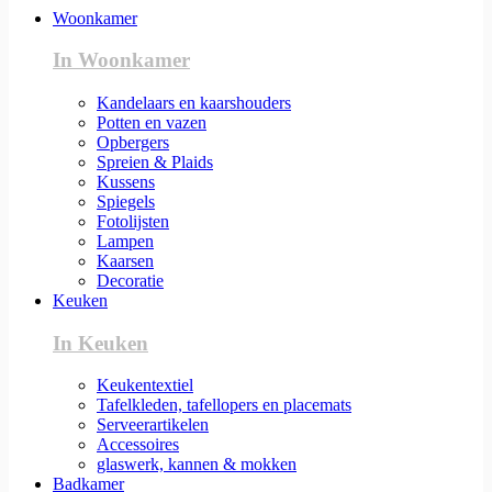
Woonkamer
In Woonkamer
Kandelaars en kaarshouders
Potten en vazen
Opbergers
Spreien & Plaids
Kussens
Spiegels
Fotolijsten
Lampen
Kaarsen
Decoratie
Keuken
In Keuken
Keukentextiel
Tafelkleden, tafellopers en placemats
Serveerartikelen
Accessoires
glaswerk, kannen & mokken
Badkamer