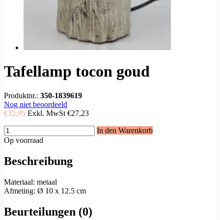
Tafellamp tocon goud
Produktnr.:
350-1839619
Nog niet beoordeeld
€32,95
Exkl. MwSt
€27,23
In den Warenkorb
Op voorraad
Beschreibung
Materiaal: metaal
Afmeting: Ø 10 x 12.5 cm
Beurteilungen (0)