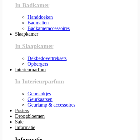
In Badkamer
Handdoeken
Badmatten
Badkameraccessoires
Slaapkamer
In Slaapkamer
Dekbedovertreksets
Opbergers
Interieurparfum
In Interieurparfum
Geurstokjes
Geurkaarsen
Geurlamp & accessoires
Posters
Droogbloemen
Sale
Informatie
Informatie