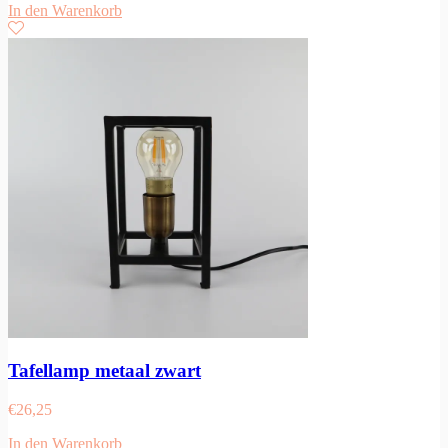
In den Warenkorb
Tafellamp metaal zwart
€
26,25
In den Warenkorb