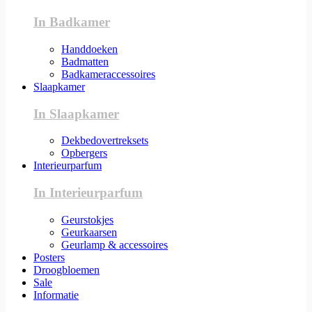
In Badkamer
Handdoeken
Badmatten
Badkameraccessoires
Slaapkamer
In Slaapkamer
Dekbedovertreksets
Opbergers
Interieurparfum
In Interieurparfum
Geurstokjes
Geurkaarsen
Geurlamp & accessoires
Posters
Droogbloemen
Sale
Informatie