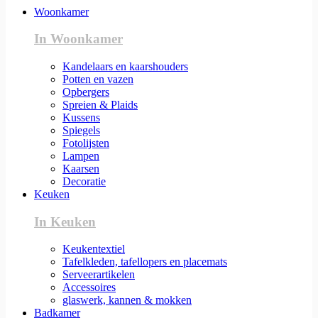
Woonkamer
In Woonkamer
Kandelaars en kaarshouders
Potten en vazen
Opbergers
Spreien & Plaids
Kussens
Spiegels
Fotolijsten
Lampen
Kaarsen
Decoratie
Keuken
In Keuken
Keukentextiel
Tafelkleden, tafellopers en placemats
Serveerartikelen
Accessoires
glaswerk, kannen & mokken
Badkamer