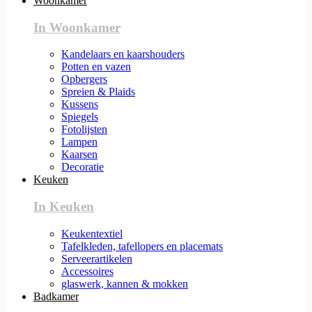
Woonkamer
In Woonkamer
Kandelaars en kaarshouders
Potten en vazen
Opbergers
Spreien & Plaids
Kussens
Spiegels
Fotolijsten
Lampen
Kaarsen
Decoratie
Keuken
In Keuken
Keukentextiel
Tafelkleden, tafellopers en placemats
Serveerartikelen
Accessoires
glaswerk, kannen & mokken
Badkamer