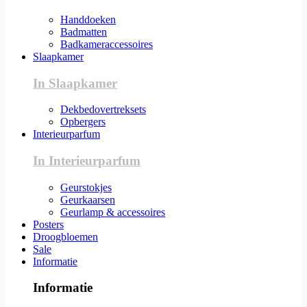
Handdoeken
Badmatten
Badkameraccessoires
Slaapkamer
In Slaapkamer
Dekbedovertreksets
Opbergers
Interieurparfum
In Interieurparfum
Geurstokjes
Geurkaarsen
Geurlamp & accessoires
Posters
Droogbloemen
Sale
Informatie
Informatie