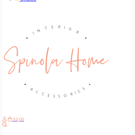
€0,00
Suche