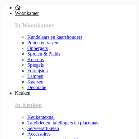
Woonkamer
In Woonkamer
Kandelaars en kaarshouders
Potten en vazen
Opbergers
Spreien & Plaids
Kussens
Spiegels
Fotolijsten
Lampen
Kaarsen
Decoratie
Keuken
In Keuken
Keukentextiel
Tafelkleden, tafellopers en placemats
Serveerartikelen
Accessoires