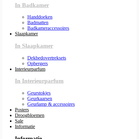
In Badkamer
Handdoeken
Badmatten
Badkameraccessoires
Slaapkamer
In Slaapkamer
Dekbedovertreksets
Opbergers
Interieurparfum
In Interieurparfum
Geurstokjes
Geurkaarsen
Geurlamp & accessoires
Posters
Droogbloemen
Sale
Informatie
Informatie