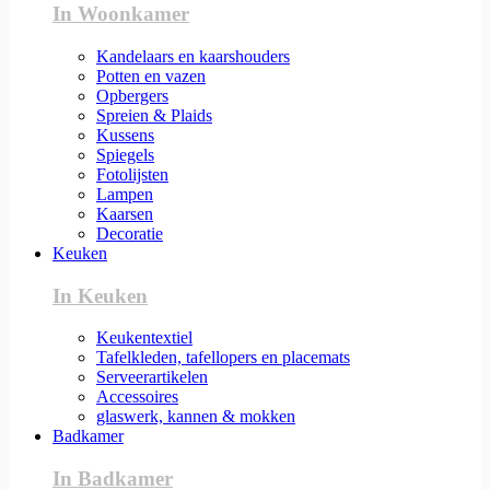
In Woonkamer
Kandelaars en kaarshouders
Potten en vazen
Opbergers
Spreien & Plaids
Kussens
Spiegels
Fotolijsten
Lampen
Kaarsen
Decoratie
Keuken
In Keuken
Keukentextiel
Tafelkleden, tafellopers en placemats
Serveerartikelen
Accessoires
glaswerk, kannen & mokken
Badkamer
In Badkamer