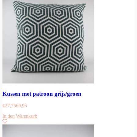
Kussen met patroon grijs/groen
€
27,75
€
9,95
In den Warenkorb