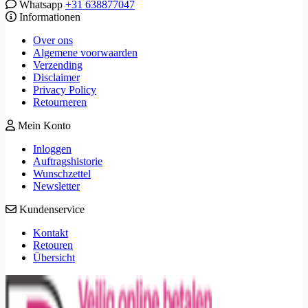
Whatsapp
+31 638877047
Informationen
Over ons
Algemene voorwaarden
Verzending
Disclaimer
Privacy Policy
Retourneren
Mein Konto
Inloggen
Auftragshistorie
Wunschzettel
Newsletter
Kundenservice
Kontakt
Retouren
Übersicht