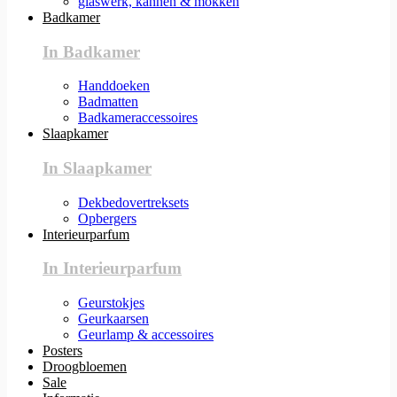
glaswerk, kannen & mokken
Badkamer
In Badkamer
Handdoeken
Badmatten
Badkameraccessoires
Slaapkamer
In Slaapkamer
Dekbedovertreksets
Opbergers
Interieurparfum
In Interieurparfum
Geurstokjes
Geurkaarsen
Geurlamp & accessoires
Posters
Droogbloemen
Sale