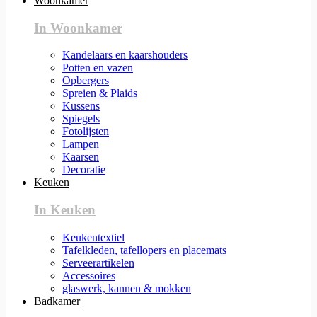
Woonkamer
In Woonkamer
Kandelaars en kaarshouders
Potten en vazen
Opbergers
Spreien & Plaids
Kussens
Spiegels
Fotolijsten
Lampen
Kaarsen
Decoratie
Keuken
In Keuken
Keukentextiel
Tafelkleden, tafellopers en placemats
Serveerartikelen
Accessoires
glaswerk, kannen & mokken
Badkamer