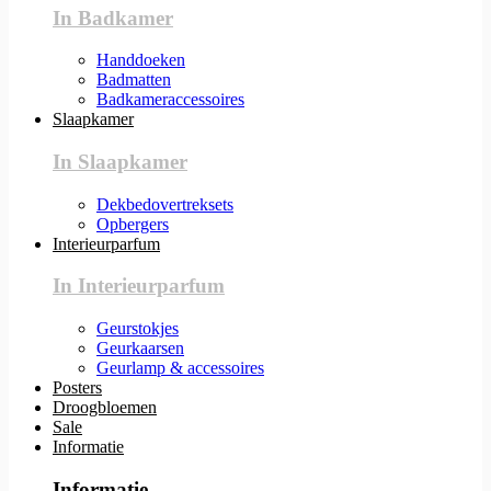
In Badkamer
Handdoeken
Badmatten
Badkameraccessoires
Slaapkamer
In Slaapkamer
Dekbedovertreksets
Opbergers
Interieurparfum
In Interieurparfum
Geurstokjes
Geurkaarsen
Geurlamp & accessoires
Posters
Droogbloemen
Sale
Informatie
Informatie