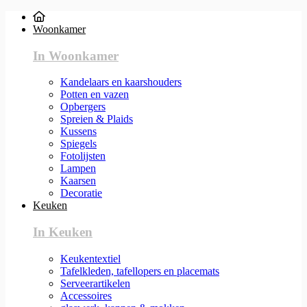
Woonkamer
In Woonkamer
Kandelaars en kaarshouders
Potten en vazen
Opbergers
Spreien & Plaids
Kussens
Spiegels
Fotolijsten
Lampen
Kaarsen
Decoratie
Keuken
In Keuken
Keukentextiel
Tafelkleden, tafellopers en placemats
Serveerartikelen
Accessoires