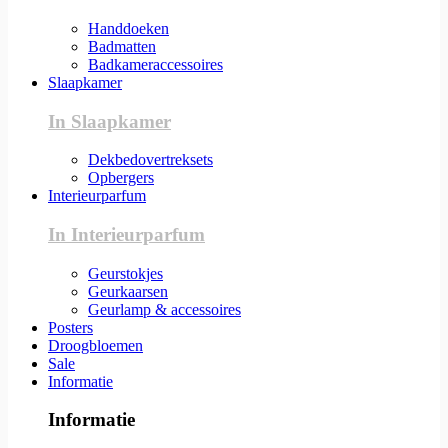
Handdoeken
Badmatten
Badkameraccessoires
Slaapkamer
In Slaapkamer
Dekbedovertreksets
Opbergers
Interieurparfum
In Interieurparfum
Geurstokjes
Geurkaarsen
Geurlamp & accessoires
Posters
Droogbloemen
Sale
Informatie
Informatie