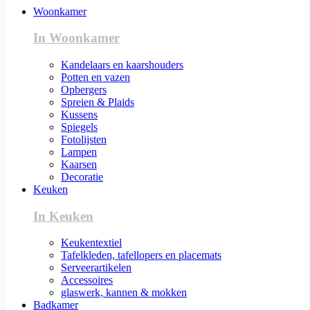
Woonkamer
In Woonkamer
Kandelaars en kaarshouders
Potten en vazen
Opbergers
Spreien & Plaids
Kussens
Spiegels
Fotolijsten
Lampen
Kaarsen
Decoratie
Keuken
In Keuken
Keukentextiel
Tafelkleden, tafellopers en placemats
Serveerartikelen
Accessoires
glaswerk, kannen & mokken
Badkamer