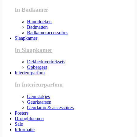
In Badkamer
Handdoeken
Badmatten
Badkameraccessoires
Slaapkamer
In Slaapkamer
Dekbedovertreksets
Opbergers
Interieurparfum
In Interieurparfum
Geurstokjes
Geurkaarsen
Geurlamp & accessoires
Posters
Droogbloemen
Sale
Informatie