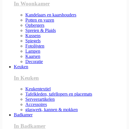
In Woonkamer
Kandelaars en kaarshouders
Potten en vazen
Opbergers
Spreien & Plaids
Kussens
Spiegels
Fotolijsten
Lampen
Kaarsen
Decoratie
Keuken
In Keuken
Keukentextiel
Tafelkleden, tafellopers en placemats
Serveerartikelen
Accessoires
glaswerk, kannen & mokken
Badkamer
In Badkamer