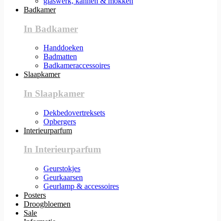
glaswerk, kannen & mokken
Badkamer
In Badkamer
Handdoeken
Badmatten
Badkameraccessoires
Slaapkamer
In Slaapkamer
Dekbedovertreksets
Opbergers
Interieurparfum
In Interieurparfum
Geurstokjes
Geurkaarsen
Geurlamp & accessoires
Posters
Droogbloemen
Sale