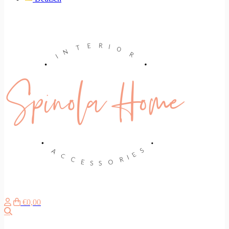
€0,00
Suche