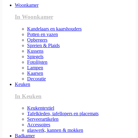
Woonkamer
In Woonkamer
Kandelaars en kaarshouders
Potten en vazen
Opbergers
Spreien & Plaids
Kussens
Spiegels
Fotolijsten
Lampen
Kaarsen
Decoratie
Keuken
In Keuken
Keukentextiel
Tafelkleden, tafellopers en placemats
Serveerartikelen
Accessoires
glaswerk, kannen & mokken
Badkamer