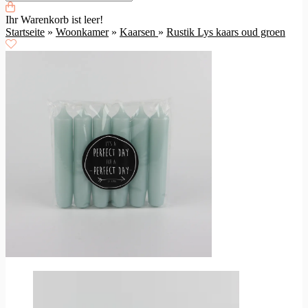
Ihr Warenkorb ist leer!
Startseite
»
Woonkamer
»
Kaarsen
»
Rustik Lys kaars oud groen