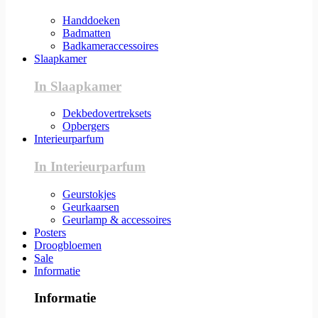
Handdoeken
Badmatten
Badkameraccessoires
Slaapkamer
In Slaapkamer
Dekbedovertreksets
Opbergers
Interieurparfum
In Interieurparfum
Geurstokjes
Geurkaarsen
Geurlamp & accessoires
Posters
Droogbloemen
Sale
Informatie
Informatie