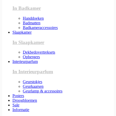
In Badkamer
Handdoeken
Badmatten
Badkameraccessoires
Slaapkamer
In Slaapkamer
Dekbedovertreksets
Opbergers
Interieurparfum
In Interieurparfum
Geurstokjes
Geurkaarsen
Geurlamp & accessoires
Posters
Droogbloemen
Sale
Informatie