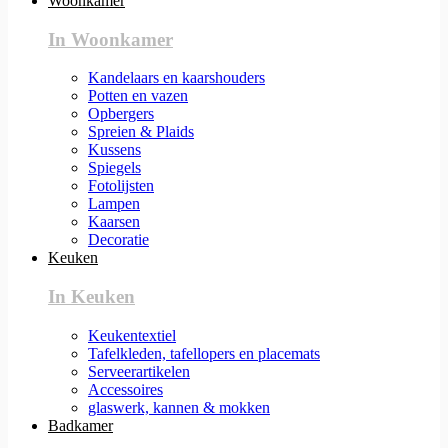
Woonkamer
In Woonkamer
Kandelaars en kaarshouders
Potten en vazen
Opbergers
Spreien & Plaids
Kussens
Spiegels
Fotolijsten
Lampen
Kaarsen
Decoratie
Keuken
In Keuken
Keukentextiel
Tafelkleden, tafellopers en placemats
Serveerartikelen
Accessoires
glaswerk, kannen & mokken
Badkamer