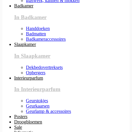
glaswerk, kannen & mokken
Badkamer
In Badkamer
Handdoeken
Badmatten
Badkameraccessoires
Slaapkamer
In Slaapkamer
Dekbedovertreksets
Opbergers
Interieurparfum
In Interieurparfum
Geurstokjes
Geurkaarsen
Geurlamp & accessoires
Posters
Droogbloemen
Sale