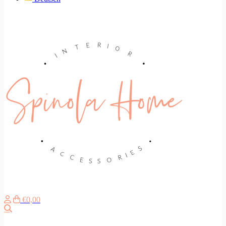
€0,00
Suche