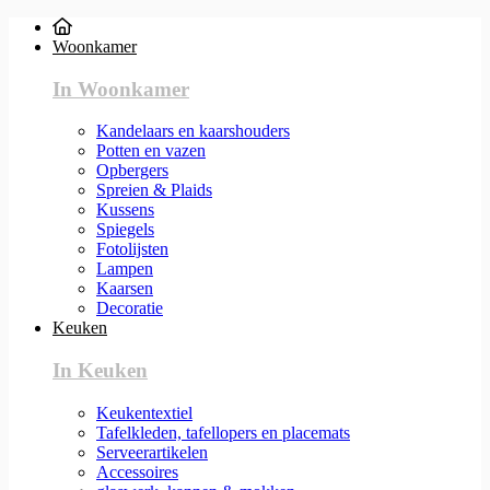
Woonkamer
In Woonkamer
Kandelaars en kaarshouders
Potten en vazen
Opbergers
Spreien & Plaids
Kussens
Spiegels
Fotolijsten
Lampen
Kaarsen
Decoratie
Keuken
In Keuken
Keukentextiel
Tafelkleden, tafellopers en placemats
Serveerartikelen
Accessoires