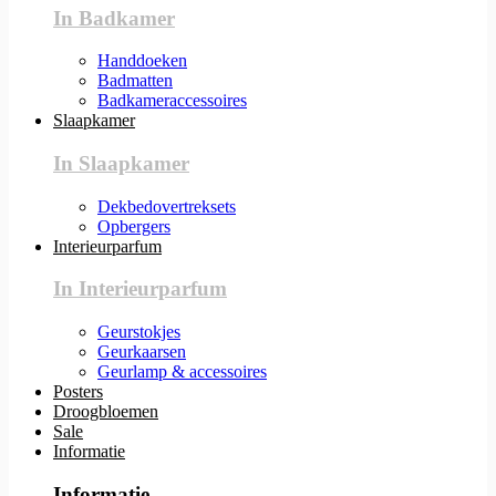
In Badkamer
Handdoeken
Badmatten
Badkameraccessoires
Slaapkamer
In Slaapkamer
Dekbedovertreksets
Opbergers
Interieurparfum
In Interieurparfum
Geurstokjes
Geurkaarsen
Geurlamp & accessoires
Posters
Droogbloemen
Sale
Informatie
Informatie