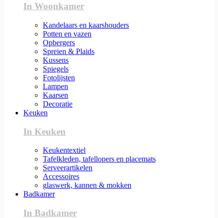
In Woonkamer
Kandelaars en kaarshouders
Potten en vazen
Opbergers
Spreien & Plaids
Kussens
Spiegels
Fotolijsten
Lampen
Kaarsen
Decoratie
Keuken
In Keuken
Keukentextiel
Tafelkleden, tafellopers en placemats
Serveerartikelen
Accessoires
glaswerk, kannen & mokken
Badkamer
In Badkamer