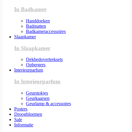
In Badkamer
Handdoeken
Badmatten
Badkameraccessoires
Slaapkamer
In Slaapkamer
Dekbedovertreksets
Opbergers
Interieurparfum
In Interieurparfum
Geurstokjes
Geurkaarsen
Geurlamp & accessoires
Posters
Droogbloemen
Sale
Informatie