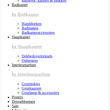
glaswerk, kannen & mokken
Badkamer
In Badkamer
Handdoeken
Badmatten
Badkameraccessoires
Slaapkamer
In Slaapkamer
Dekbedovertreksets
Opbergers
Interieurparfum
In Interieurparfum
Geurstokjes
Geurkaarsen
Geurlamp & accessoires
Posters
Droogbloemen
Sale