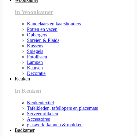
Woonkamer
In Woonkamer
Kandelaars en kaarshouders
Potten en vazen
Opbergers
Spreien & Plaids
Kussens
Spiegels
Fotolijsten
Lampen
Kaarsen
Decoratie
Keuken
In Keuken
Keukentextiel
Tafelkleden, tafellopers en placemats
Serveerartikelen
Accessoires
glaswerk, kannen & mokken
Badkamer