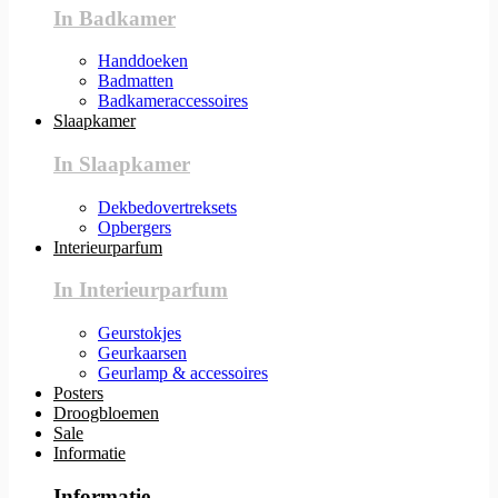
In Badkamer
Handdoeken
Badmatten
Badkameraccessoires
Slaapkamer
In Slaapkamer
Dekbedovertreksets
Opbergers
Interieurparfum
In Interieurparfum
Geurstokjes
Geurkaarsen
Geurlamp & accessoires
Posters
Droogbloemen
Sale
Informatie
Informatie