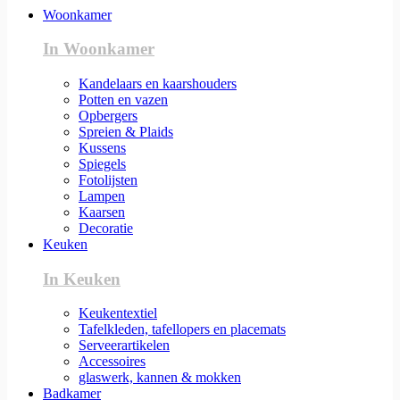
Woonkamer
In Woonkamer
Kandelaars en kaarshouders
Potten en vazen
Opbergers
Spreien & Plaids
Kussens
Spiegels
Fotolijsten
Lampen
Kaarsen
Decoratie
Keuken
In Keuken
Keukentextiel
Tafelkleden, tafellopers en placemats
Serveerartikelen
Accessoires
glaswerk, kannen & mokken
Badkamer