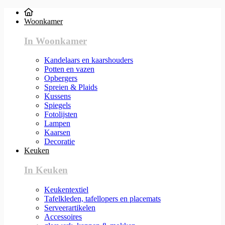
Woonkamer
In Woonkamer
Kandelaars en kaarshouders
Potten en vazen
Opbergers
Spreien & Plaids
Kussens
Spiegels
Fotolijsten
Lampen
Kaarsen
Decoratie
Keuken
In Keuken
Keukentextiel
Tafelkleden, tafellopers en placemats
Serveerartikelen
Accessoires