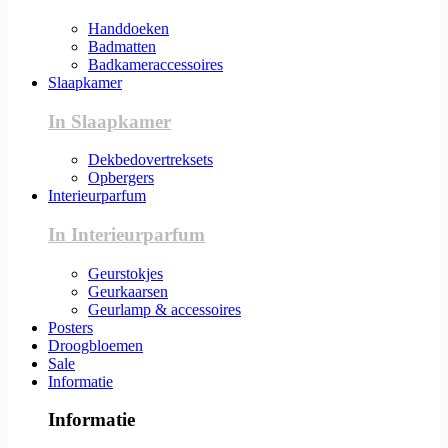
Handdoeken
Badmatten
Badkameraccessoires
Slaapkamer
In Slaapkamer
Dekbedovertreksets
Opbergers
Interieurparfum
In Interieurparfum
Geurstokjes
Geurkaarsen
Geurlamp & accessoires
Posters
Droogbloemen
Sale
Informatie
Informatie