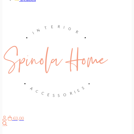
€0,00
Suche