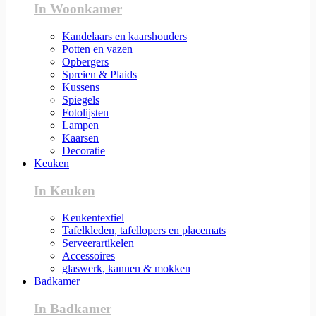
In Woonkamer
Kandelaars en kaarshouders
Potten en vazen
Opbergers
Spreien & Plaids
Kussens
Spiegels
Fotolijsten
Lampen
Kaarsen
Decoratie
Keuken
In Keuken
Keukentextiel
Tafelkleden, tafellopers en placemats
Serveerartikelen
Accessoires
glaswerk, kannen & mokken
Badkamer
In Badkamer