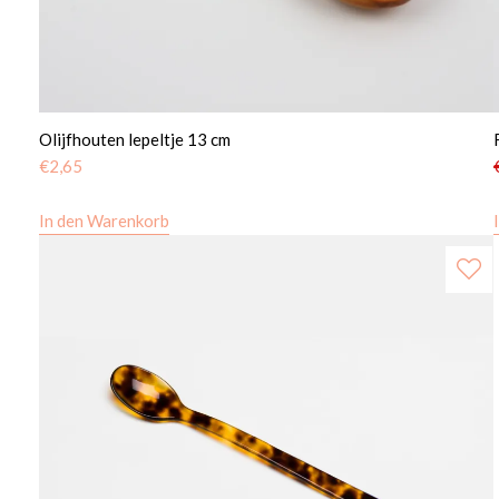
Olijfhouten lepeltje 13 cm
€
2,65
In den Warenkorb