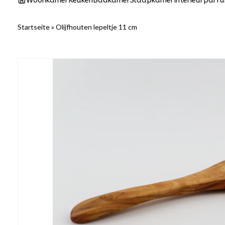
Woonkamer
Keuken
Badkamer
Slaapkamer
Interieurparf
Startseite
»
Olijfhouten lepeltje 11 cm