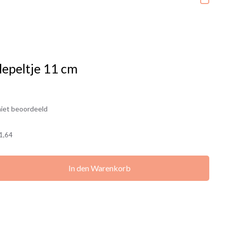
lepeltje 11 cm
iet beoordeeld
1,64
In den Warenkorb