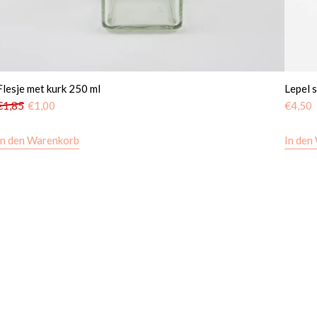
Flesje met kurk 250 ml
Lepel 
€
1,85
€
1,00
€
4,50
In den Warenkorb
In den