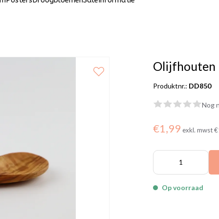
um
Posters
Droogbloemen
Sale
Informatie
Olijfhouten 
Produktnr.:
DD850
Nog n
€1,99
exkl. mwst
€
Op voorraad