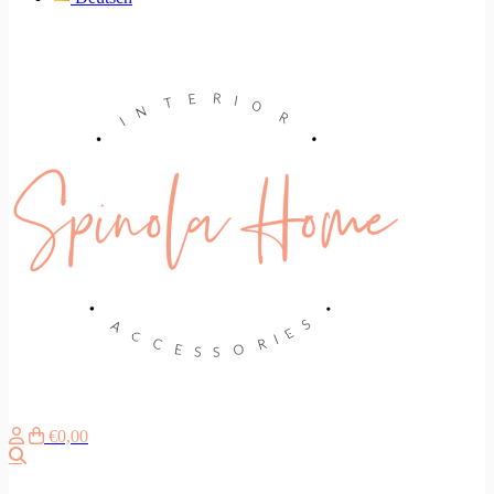
€0,00
Suche