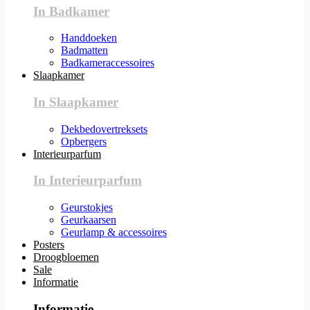
In Badkamer
Handdoeken
Badmatten
Badkameraccessoires
Slaapkamer
In Slaapkamer
Dekbedovertreksets
Opbergers
Interieurparfum
In Interieurparfum
Geurstokjes
Geurkaarsen
Geurlamp & accessoires
Posters
Droogbloemen
Sale
Informatie
Informatie