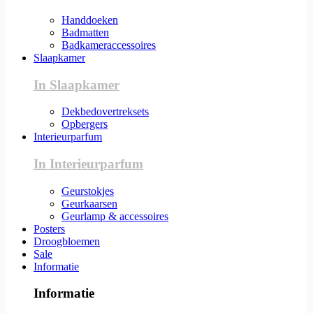
Handdoeken
Badmatten
Badkameraccessoires
Slaapkamer
In Slaapkamer
Dekbedovertreksets
Opbergers
Interieurparfum
In Interieurparfum
Geurstokjes
Geurkaarsen
Geurlamp & accessoires
Posters
Droogbloemen
Sale
Informatie
Informatie