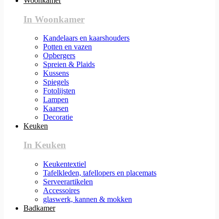
Woonkamer
In Woonkamer
Kandelaars en kaarshouders
Potten en vazen
Opbergers
Spreien & Plaids
Kussens
Spiegels
Fotolijsten
Lampen
Kaarsen
Decoratie
Keuken
In Keuken
Keukentextiel
Tafelkleden, tafellopers en placemats
Serveerartikelen
Accessoires
glaswerk, kannen & mokken
Badkamer