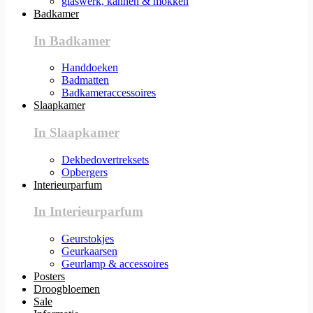
glaswerk, kannen & mokken
Badkamer
In Badkamer
Handdoeken
Badmatten
Badkameraccessoires
Slaapkamer
In Slaapkamer
Dekbedovertreksets
Opbergers
Interieurparfum
In Interieurparfum
Geurstokjes
Geurkaarsen
Geurlamp & accessoires
Posters
Droogbloemen
Sale