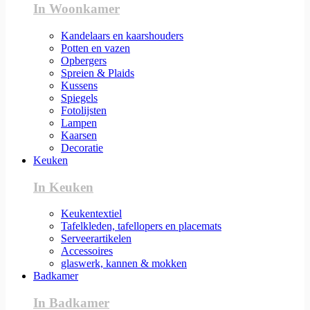
In Woonkamer
Kandelaars en kaarshouders
Potten en vazen
Opbergers
Spreien & Plaids
Kussens
Spiegels
Fotolijsten
Lampen
Kaarsen
Decoratie
Keuken
In Keuken
Keukentextiel
Tafelkleden, tafellopers en placemats
Serveerartikelen
Accessoires
glaswerk, kannen & mokken
Badkamer
In Badkamer