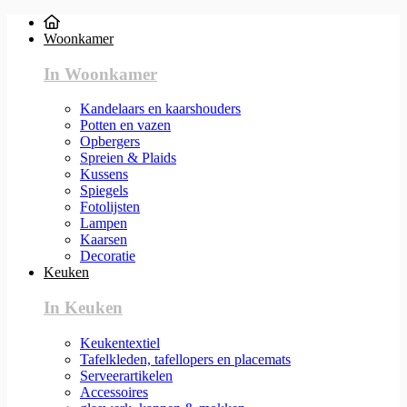
Woonkamer
In Woonkamer
Kandelaars en kaarshouders
Potten en vazen
Opbergers
Spreien & Plaids
Kussens
Spiegels
Fotolijsten
Lampen
Kaarsen
Decoratie
Keuken
In Keuken
Keukentextiel
Tafelkleden, tafellopers en placemats
Serveerartikelen
Accessoires