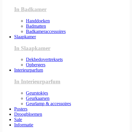
In Badkamer
Handdoeken
Badmatten
Badkameraccessoires
Slaapkamer
In Slaapkamer
Dekbedovertreksets
Opbergers
Interieurparfum
In Interieurparfum
Geurstokjes
Geurkaarsen
Geurlamp & accessoires
Posters
Droogbloemen
Sale
Informatie