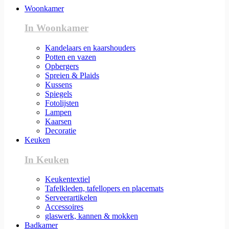
Woonkamer
In Woonkamer
Kandelaars en kaarshouders
Potten en vazen
Opbergers
Spreien & Plaids
Kussens
Spiegels
Fotolijsten
Lampen
Kaarsen
Decoratie
Keuken
In Keuken
Keukentextiel
Tafelkleden, tafellopers en placemats
Serveerartikelen
Accessoires
glaswerk, kannen & mokken
Badkamer