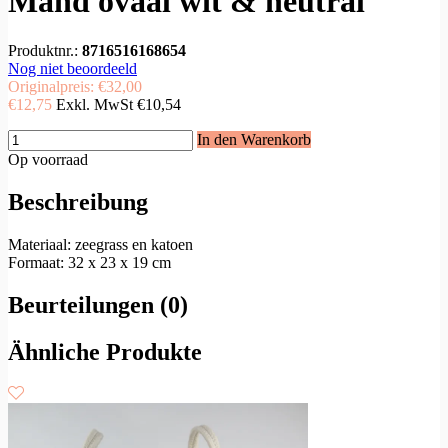
Mand ovaal wit & neutral
Produktnr.:
8716516168654
Nog niet beoordeeld
Originalpreis:
€32,00
€12,75
Exkl. MwSt
€10,54
In den Warenkorb
Op voorraad
Beschreibung
Materiaal: zeegrass en katoen
Formaat: 32 x 23 x 19 cm
Beurteilungen (0)
Ähnliche Produkte