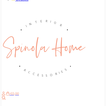
€0,00
Suche