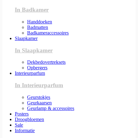
In Badkamer
Handdoeken
Badmatten
Badkameraccessoires
Slaapkamer
In Slaapkamer
Dekbedovertreksets
Opbergers
Interieurparfum
In Interieurparfum
Geurstokjes
Geurkaarsen
Geurlamp & accessoires
Posters
Droogbloemen
Sale
Informatie