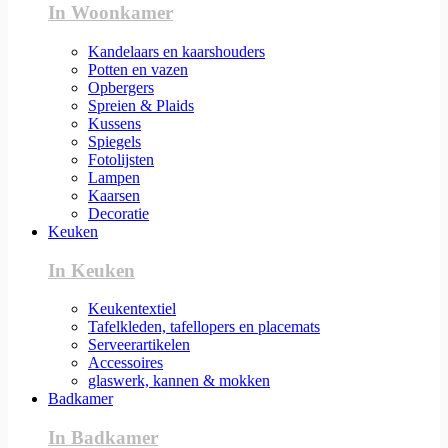
In Woonkamer
Kandelaars en kaarshouders
Potten en vazen
Opbergers
Spreien & Plaids
Kussens
Spiegels
Fotolijsten
Lampen
Kaarsen
Decoratie
Keuken
In Keuken
Keukentextiel
Tafelkleden, tafellopers en placemats
Serveerartikelen
Accessoires
glaswerk, kannen & mokken
Badkamer
In Badkamer