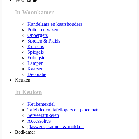
Woonkamer
In Woonkamer
Kandelaars en kaarshouders
Potten en vazen
Opbergers
Spreien & Plaids
Kussens
Spiegels
Fotolijsten
Lampen
Kaarsen
Decoratie
Keuken
In Keuken
Keukentextiel
Tafelkleden, tafellopers en placemats
Serveerartikelen
Accessoires
glaswerk, kannen & mokken
Badkamer