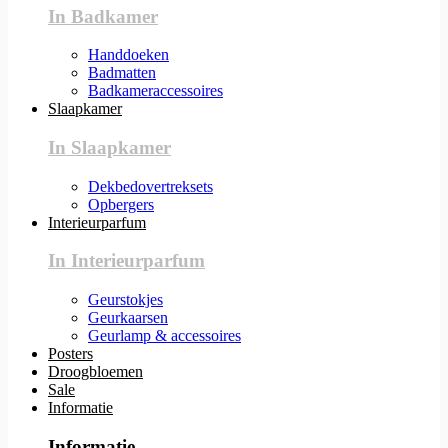
In Badkamer
Handdoeken
Badmatten
Badkameraccessoires
Slaapkamer
In Slaapkamer
Dekbedovertreksets
Opbergers
Interieurparfum
In Interieurparfum
Geurstokjes
Geurkaarsen
Geurlamp & accessoires
Posters
Droogbloemen
Sale
Informatie
Informatie