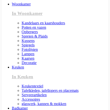
Woonkamer
In Woonkamer
Kandelaars en kaarshouders
Potten en vazen
Opbergers
Spreien & Plaids
Kussens
Spiegels
Fotolijsten
Lampen
Kaarsen
Decoratie
Keuken
In Keuken
Keukentextiel
Tafelkleden, tafellopers en placemats
Serveerartikelen
Accessoires
glaswerk, kannen & mokken
Badkamer