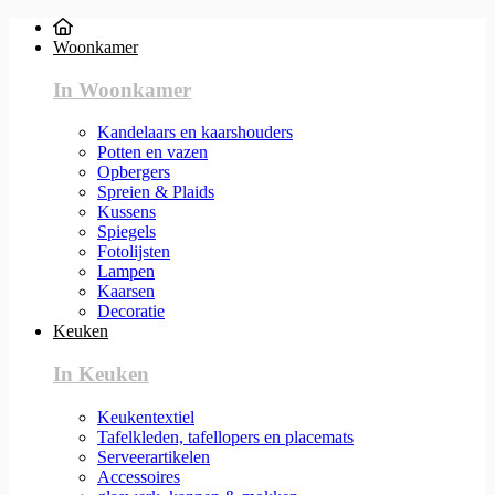
Woonkamer
In Woonkamer
Kandelaars en kaarshouders
Potten en vazen
Opbergers
Spreien & Plaids
Kussens
Spiegels
Fotolijsten
Lampen
Kaarsen
Decoratie
Keuken
In Keuken
Keukentextiel
Tafelkleden, tafellopers en placemats
Serveerartikelen
Accessoires