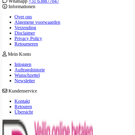
Whatsapp
+31 638877047
Informationen
Over ons
Algemene voorwaarden
Verzending
Disclaimer
Privacy Policy
Retourneren
Mein Konto
Inloggen
Auftragshistorie
Wunschzettel
Newsletter
Kundenservice
Kontakt
Retouren
Übersicht