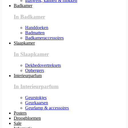
glaswerk, kannen & mokken
Badkamer
In Badkamer
Handdoeken
Badmatten
Badkameraccessoires
Slaapkamer
In Slaapkamer
Dekbedovertreksets
Opbergers
Interieurparfum
In Interieurparfum
Geurstokjes
Geurkaarsen
Geurlamp & accessoires
Posters
Droogbloemen
Sale