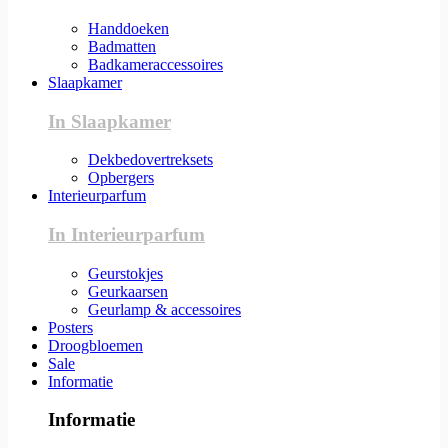
Handdoeken
Badmatten
Badkameraccessoires
Slaapkamer
In Slaapkamer
Dekbedovertreksets
Opbergers
Interieurparfum
In Interieurparfum
Geurstokjes
Geurkaarsen
Geurlamp & accessoires
Posters
Droogbloemen
Sale
Informatie
Informatie