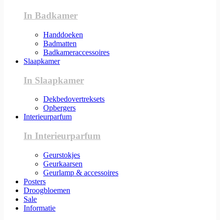
In Badkamer
Handdoeken
Badmatten
Badkameraccessoires
Slaapkamer
In Slaapkamer
Dekbedovertreksets
Opbergers
Interieurparfum
In Interieurparfum
Geurstokjes
Geurkaarsen
Geurlamp & accessoires
Posters
Droogbloemen
Sale
Informatie