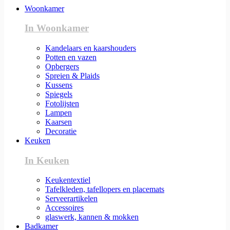
Woonkamer
In Woonkamer
Kandelaars en kaarshouders
Potten en vazen
Opbergers
Spreien & Plaids
Kussens
Spiegels
Fotolijsten
Lampen
Kaarsen
Decoratie
Keuken
In Keuken
Keukentextiel
Tafelkleden, tafellopers en placemats
Serveerartikelen
Accessoires
glaswerk, kannen & mokken
Badkamer