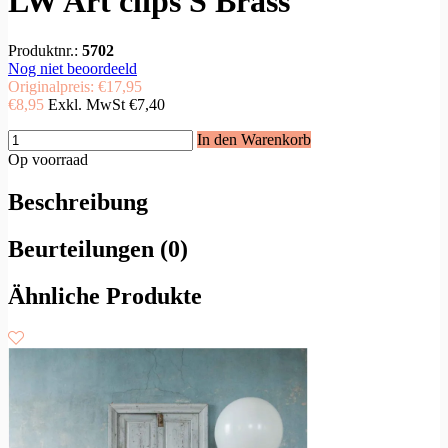
LW Art clips S Brass
Produktnr.:
5702
Nog niet beoordeeld
Originalpreis:
€17,95
€8,95
Exkl. MwSt
€7,40
In den Warenkorb
Op voorraad
Beschreibung
Beurteilungen (0)
Ähnliche Produkte