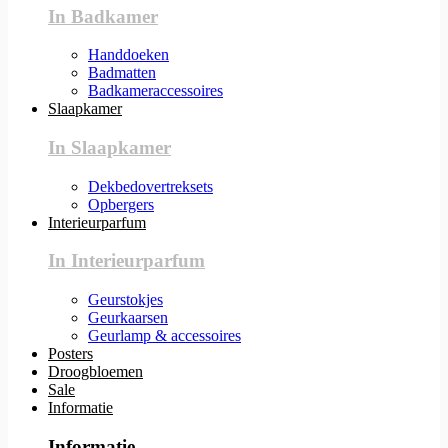
In Badkamer
Handdoeken
Badmatten
Badkameraccessoires
Slaapkamer
In Slaapkamer
Dekbedovertreksets
Opbergers
Interieurparfum
In Interieurparfum
Geurstokjes
Geurkaarsen
Geurlamp & accessoires
Posters
Droogbloemen
Sale
Informatie
Informatie