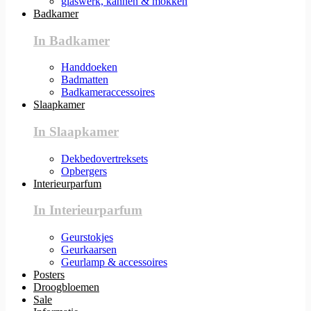
glaswerk, kannen & mokken
Badkamer
In Badkamer
Handdoeken
Badmatten
Badkameraccessoires
Slaapkamer
In Slaapkamer
Dekbedovertreksets
Opbergers
Interieurparfum
In Interieurparfum
Geurstokjes
Geurkaarsen
Geurlamp & accessoires
Posters
Droogbloemen
Sale