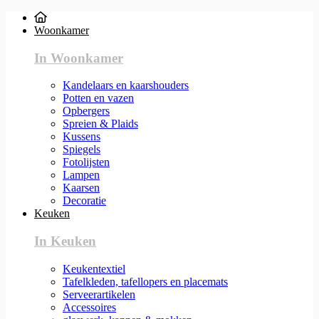
Woonkamer
In Woonkamer
Kandelaars en kaarshouders
Potten en vazen
Opbergers
Spreien & Plaids
Kussens
Spiegels
Fotolijsten
Lampen
Kaarsen
Decoratie
Keuken
In Keuken
Keukentextiel
Tafelkleden, tafellopers en placemats
Serveerartikelen
Accessoires