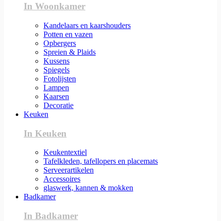
In Woonkamer
Kandelaars en kaarshouders
Potten en vazen
Opbergers
Spreien & Plaids
Kussens
Spiegels
Fotolijsten
Lampen
Kaarsen
Decoratie
Keuken
In Keuken
Keukentextiel
Tafelkleden, tafellopers en placemats
Serveerartikelen
Accessoires
glaswerk, kannen & mokken
Badkamer
In Badkamer