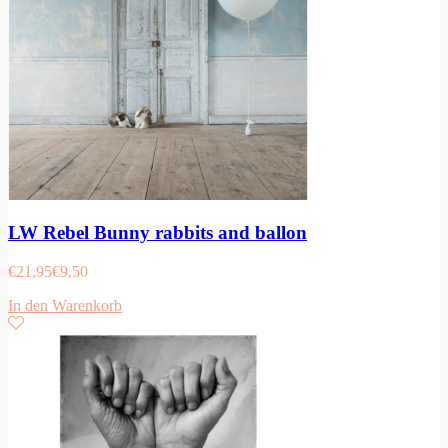
LW Rebel Bunny rabbits and ballon
€
21,95
€
9,50
In den Warenkorb