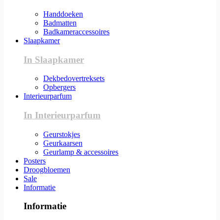
Handdoeken
Badmatten
Badkameraccessoires
Slaapkamer
In Slaapkamer
Dekbedovertreksets
Opbergers
Interieurparfum
In Interieurparfum
Geurstokjes
Geurkaarsen
Geurlamp & accessoires
Posters
Droogbloemen
Sale
Informatie
Informatie