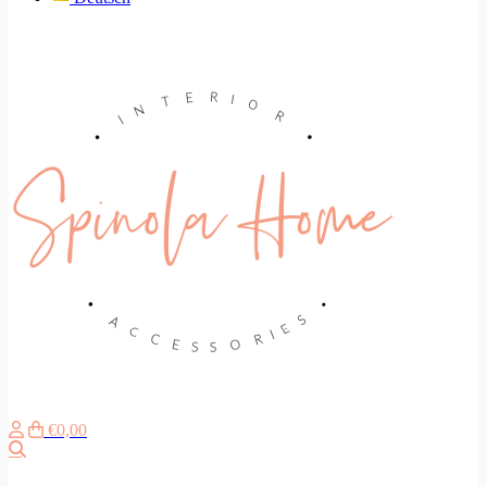
€0,00
Suche