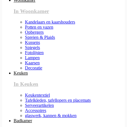
Woonkamer
In Woonkamer
Kandelaars en kaarshouders
Potten en vazen
Opbergers
Spreien & Plaids
Kussens
Spiegels
Fotolijsten
Lampen
Kaarsen
Decoratie
Keuken
In Keuken
Keukentextiel
Tafelkleden, tafellopers en placemats
Serveerartikelen
Accessoires
glaswerk, kannen & mokken
Badkamer