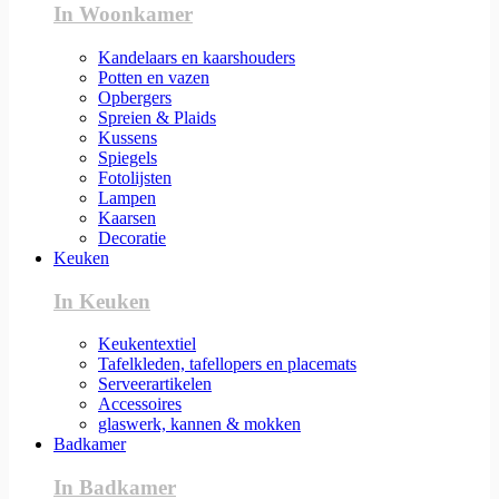
In Woonkamer
Kandelaars en kaarshouders
Potten en vazen
Opbergers
Spreien & Plaids
Kussens
Spiegels
Fotolijsten
Lampen
Kaarsen
Decoratie
Keuken
In Keuken
Keukentextiel
Tafelkleden, tafellopers en placemats
Serveerartikelen
Accessoires
glaswerk, kannen & mokken
Badkamer
In Badkamer