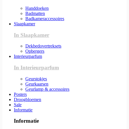
Handdoeken
Badmatten
Badkameraccessoires
Slaapkamer
In Slaapkamer
Dekbedovertreksets
Opbergers
Interieurparfum
In Interieurparfum
Geurstokjes
Geurkaarsen
Geurlamp & accessoires
Posters
Droogbloemen
Sale
Informatie
Informatie