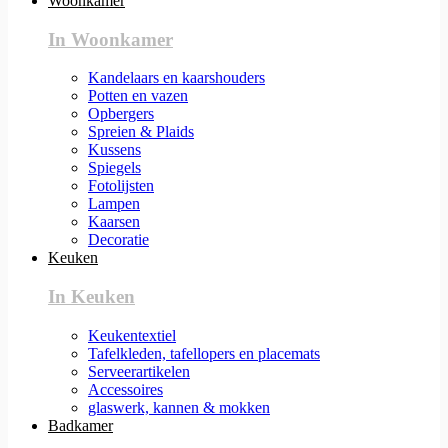
Woonkamer
In Woonkamer
Kandelaars en kaarshouders
Potten en vazen
Opbergers
Spreien & Plaids
Kussens
Spiegels
Fotolijsten
Lampen
Kaarsen
Decoratie
Keuken
In Keuken
Keukentextiel
Tafelkleden, tafellopers en placemats
Serveerartikelen
Accessoires
glaswerk, kannen & mokken
Badkamer