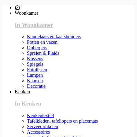
Woonkamer
In Woonkamer
Kandelaars en kaarshouders
Potten en vazen
Opbergers
Spreien & Plaids
Kussens
Spiegels
Fotolijsten
Lampen
Kaarsen
Decoratie
Keuken
In Keuken
Keukentextiel
Tafelkleden, tafellopers en placemats
Serveerartikelen
Accessoires