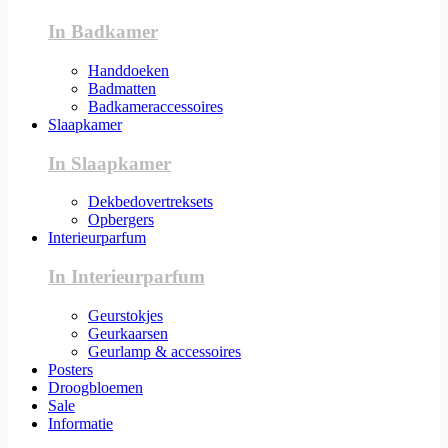
In Badkamer
Handdoeken
Badmatten
Badkameraccessoires
Slaapkamer
In Slaapkamer
Dekbedovertreksets
Opbergers
Interieurparfum
In Interieurparfum
Geurstokjes
Geurkaarsen
Geurlamp & accessoires
Posters
Droogbloemen
Sale
Informatie