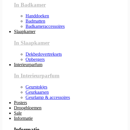
In Badkamer
Handdoeken
Badmatten
Badkameraccessoires
Slaapkamer
In Slaapkamer
Dekbedovertreksets
Opbergers
Interieurparfum
In Interieurparfum
Geurstokjes
Geurkaarsen
Geurlamp & accessoires
Posters
Droogbloemen
Sale
Informatie
Informatie