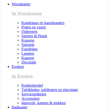
Woonkamer
In Woonkamer
Kandelaars en kaarshouders
Potten en vazen
Opbergers
Spreien & Plaids
Kussens
Spiegels
Fotolijsten
Lampen
Kaarsen
Decoratie
Keuken
In Keuken
Keukentextiel
Tafelkleden, tafellopers en placemats
Serveerartikelen
Accessoires
glaswerk, kannen & mokken
Badkamer