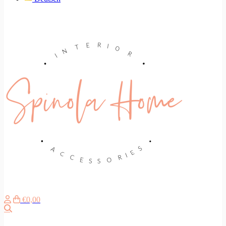
€0,00
Suche