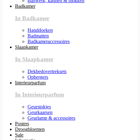
glaswerk, kannen & mokken
Badkamer
In Badkamer
Handdoeken
Badmatten
Badkameraccessoires
Slaapkamer
In Slaapkamer
Dekbedovertreksets
Opbergers
Interieurparfum
In Interieurparfum
Geurstokjes
Geurkaarsen
Geurlamp & accessoires
Posters
Droogbloemen
Sale