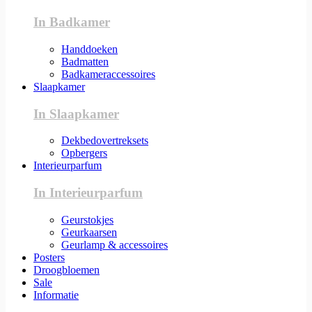
In Badkamer
Handdoeken
Badmatten
Badkameraccessoires
Slaapkamer
In Slaapkamer
Dekbedovertreksets
Opbergers
Interieurparfum
In Interieurparfum
Geurstokjes
Geurkaarsen
Geurlamp & accessoires
Posters
Droogbloemen
Sale
Informatie