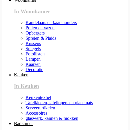
Woonkamer
In Woonkamer
Kandelaars en kaarshouders
Potten en vazen
Opbergers
Spreien & Plaids
Kussens
Spiegels
Fotolijsten
Lampen
Kaarsen
Decoratie
Keuken
In Keuken
Keukentextiel
Tafelkleden, tafellopers en placemats
Serveerartikelen
Accessoires
glaswerk, kannen & mokken
Badkamer