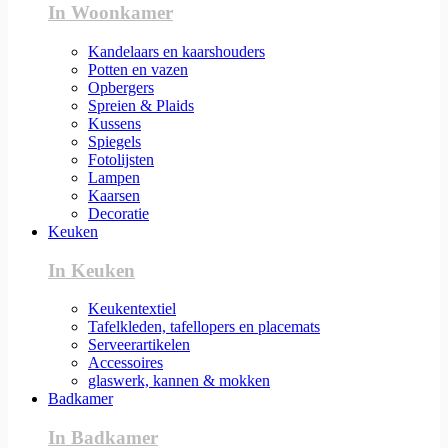
In Woonkamer
Kandelaars en kaarshouders
Potten en vazen
Opbergers
Spreien & Plaids
Kussens
Spiegels
Fotolijsten
Lampen
Kaarsen
Decoratie
Keuken
In Keuken
Keukentextiel
Tafelkleden, tafellopers en placemats
Serveerartikelen
Accessoires
glaswerk, kannen & mokken
Badkamer
In Badkamer