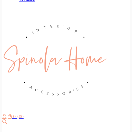
€0,00
Suche