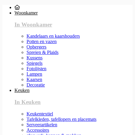
Woonkamer
In Woonkamer
Kandelaars en kaarshouders
Potten en vazen
Opbergers
Spreien & Plaids
Kussens
Spiegels
Fotolijsten
Lampen
Kaarsen
Decoratie
Keuken
In Keuken
Keukentextiel
Tafelkleden, tafellopers en placemats
Serveerartikelen
Accessoires