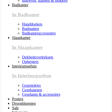
glaswerk, kannen & mokken
Badkamer
In Badkamer
Handdoeken
Badmatten
Badkameraccessoires
Slaapkamer
In Slaapkamer
Dekbedovertreksets
Opbergers
Interieurparfum
In Interieurparfum
Geurstokjes
Geurkaarsen
Geurlamp & accessoires
Posters
Droogbloemen
Sale