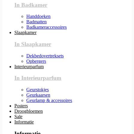
In Badkamer
Handdoeken
Badmatten
Badkameraccessoires
Slaapkamer
In Slaapkamer
Dekbedovertreksets
Opbergers
Interieurparfum
In Interieurparfum
Geurstokjes
Geurkaarsen
Geurlamp & accessoires
Posters
Droogbloemen
Sale
Informatie
Informatie