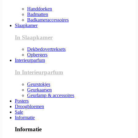
Handdoeken
Badmatten
Badkameraccessoires
Slaapkamer
In Slaapkamer
Dekbedovertreksets
Opbergers
Interieurparfum
In Interieurparfum
Geurstokjes
Geurkaarsen
Geurlamp & accessoires
Posters
Droogbloemen
Sale
Informatie
Informatie