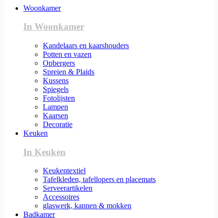
Woonkamer
In Woonkamer
Kandelaars en kaarshouders
Potten en vazen
Opbergers
Spreien & Plaids
Kussens
Spiegels
Fotolijsten
Lampen
Kaarsen
Decoratie
Keuken
In Keuken
Keukentextiel
Tafelkleden, tafellopers en placemats
Serveerartikelen
Accessoires
glaswerk, kannen & mokken
Badkamer